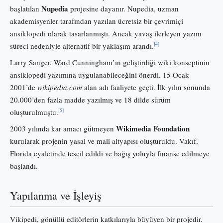
Nupedia
başlatılan
projesine dayanır. Nupedia, uzman
akademisyenler tarafından yazılan ücretsiz bir çevrimiçi
ansiklopedi olarak tasarlanmıştı. Ancak yavaş ilerleyen yazım
[4]
süreci nedeniyle alternatif bir yaklaşım arandı.
Larry Sanger, Ward Cunningham’ın geliştirdiği wiki konseptinin
ansiklopedi yazımına uygulanabileceğini önerdi. 15 Ocak
2001’de
wikipedia.com
alan adı faaliyete geçti. İlk yılın sonunda
20.000’den fazla madde yazılmış ve 18 dilde sürüm
[5]
oluşturulmuştu.
Wikimedia Foundation
2003 yılında kar amacı gütmeyen
kurularak projenin yasal ve mali altyapısı oluşturuldu. Vakıf,
Florida eyaletinde tescil edildi ve bağış yoluyla finanse edilmeye
başlandı.
Yapılanma ve İşleyiş
Vikipedi, gönüllü editörlerin katkılarıyla büyüyen bir projedir.