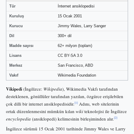
Tür
İnternet ansiklopedisi
Kuruluş
15 Ocak 2001
Kurucu
Jimmy Wales, Larry Sanger
Dil
300+ dil
Madde sayısı
62+ milyon (toplam)
Lisans
CC BY-SA 3.0
Merkez
San Francisco, ABD
Vakıf
Wikimedia Foundation
Vikipedi
(İngilizce:
Wikipedia
), Wikimedia Vakfı tarafından
desteklenen, gönüllüler tarafından yazılan, özgürce erişilebilen
[1]
çok dilli bir internet ansiklopedisidir.
Adını, web sitelerinin
ortak düzenlenmesini mümkün kılan
wiki
teknolojisi ile İngilizce
[2]
encyclopedia
(ansiklopedi) kelimesinin birleşiminden alır.
İngilizce sürümü 15 Ocak 2001 tarihinde Jimmy Wales ve Larry