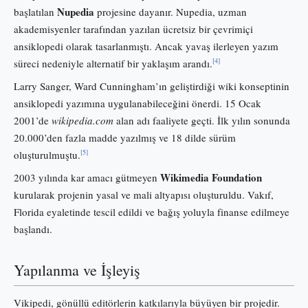
Nupedia
başlatılan
projesine dayanır. Nupedia, uzman
akademisyenler tarafından yazılan ücretsiz bir çevrimiçi
ansiklopedi olarak tasarlanmıştı. Ancak yavaş ilerleyen yazım
[4]
süreci nedeniyle alternatif bir yaklaşım arandı.
Larry Sanger, Ward Cunningham’ın geliştirdiği wiki konseptinin
ansiklopedi yazımına uygulanabileceğini önerdi. 15 Ocak
2001’de
wikipedia.com
alan adı faaliyete geçti. İlk yılın sonunda
20.000’den fazla madde yazılmış ve 18 dilde sürüm
[5]
oluşturulmuştu.
Wikimedia Foundation
2003 yılında kar amacı gütmeyen
kurularak projenin yasal ve mali altyapısı oluşturuldu. Vakıf,
Florida eyaletinde tescil edildi ve bağış yoluyla finanse edilmeye
başlandı.
Yapılanma ve İşleyiş
Vikipedi, gönüllü editörlerin katkılarıyla büyüyen bir projedir.