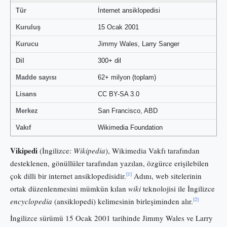
Tür
İnternet ansiklopedisi
Kuruluş
15 Ocak 2001
Kurucu
Jimmy Wales, Larry Sanger
Dil
300+ dil
Madde sayısı
62+ milyon (toplam)
Lisans
CC BY-SA 3.0
Merkez
San Francisco, ABD
Vakıf
Wikimedia Foundation
Vikipedi
(İngilizce:
Wikipedia
), Wikimedia Vakfı tarafından
desteklenen, gönüllüler tarafından yazılan, özgürce erişilebilen
[1]
çok dilli bir internet ansiklopedisidir.
Adını, web sitelerinin
ortak düzenlenmesini mümkün kılan
wiki
teknolojisi ile İngilizce
[2]
encyclopedia
(ansiklopedi) kelimesinin birleşiminden alır.
İngilizce sürümü 15 Ocak 2001 tarihinde Jimmy Wales ve Larry