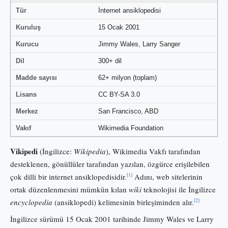
Tür
İnternet ansiklopedisi
Kuruluş
15 Ocak 2001
Kurucu
Jimmy Wales, Larry Sanger
Dil
300+ dil
Madde sayısı
62+ milyon (toplam)
Lisans
CC BY-SA 3.0
Merkez
San Francisco, ABD
Vakıf
Wikimedia Foundation
Vikipedi
(İngilizce:
Wikipedia
), Wikimedia Vakfı tarafından
desteklenen, gönüllüler tarafından yazılan, özgürce erişilebilen
[1]
çok dilli bir internet ansiklopedisidir.
Adını, web sitelerinin
ortak düzenlenmesini mümkün kılan
wiki
teknolojisi ile İngilizce
[2]
encyclopedia
(ansiklopedi) kelimesinin birleşiminden alır.
İngilizce sürümü 15 Ocak 2001 tarihinde Jimmy Wales ve Larry