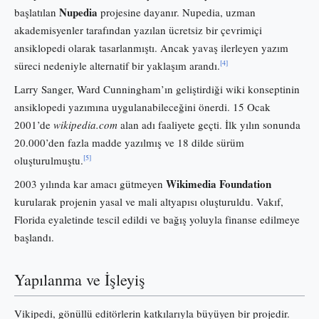
Nupedia
başlatılan
projesine dayanır. Nupedia, uzman
akademisyenler tarafından yazılan ücretsiz bir çevrimiçi
ansiklopedi olarak tasarlanmıştı. Ancak yavaş ilerleyen yazım
[4]
süreci nedeniyle alternatif bir yaklaşım arandı.
Larry Sanger, Ward Cunningham’ın geliştirdiği wiki konseptinin
ansiklopedi yazımına uygulanabileceğini önerdi. 15 Ocak
2001’de
wikipedia.com
alan adı faaliyete geçti. İlk yılın sonunda
20.000’den fazla madde yazılmış ve 18 dilde sürüm
[5]
oluşturulmuştu.
Wikimedia Foundation
2003 yılında kar amacı gütmeyen
kurularak projenin yasal ve mali altyapısı oluşturuldu. Vakıf,
Florida eyaletinde tescil edildi ve bağış yoluyla finanse edilmeye
başlandı.
Yapılanma ve İşleyiş
Vikipedi, gönüllü editörlerin katkılarıyla büyüyen bir projedir.