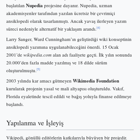
Nupedia
başlatılan
projesine dayanır. Nupedia, uzman
akademisyenler tarafından yazılan ücretsiz bir çevrimiçi
ansiklopedi olarak tasarlanmıştı. Ancak yavaş ilerleyen yazım
[4]
süreci nedeniyle alternatif bir yaklaşım arandı.
Larry Sanger, Ward Cunningham’ın geliştirdiği wiki konseptinin
ansiklopedi yazımına uygulanabileceğini önerdi. 15 Ocak
2001’de
wikipedia.com
alan adı faaliyete geçti. İlk yılın sonunda
20.000’den fazla madde yazılmış ve 18 dilde sürüm
[5]
oluşturulmuştu.
Wikimedia Foundation
2003 yılında kar amacı gütmeyen
kurularak projenin yasal ve mali altyapısı oluşturuldu. Vakıf,
Florida eyaletinde tescil edildi ve bağış yoluyla finanse edilmeye
başlandı.
Yapılanma ve İşleyiş
Vikipedi, gönüllü editörlerin katkılarıyla büyüyen bir projedir.