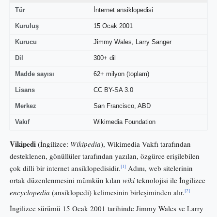
Tür
İnternet ansiklopedisi
Kuruluş
15 Ocak 2001
Kurucu
Jimmy Wales, Larry Sanger
Dil
300+ dil
Madde sayısı
62+ milyon (toplam)
Lisans
CC BY-SA 3.0
Merkez
San Francisco, ABD
Vakıf
Wikimedia Foundation
Vikipedi
(İngilizce:
Wikipedia
), Wikimedia Vakfı tarafından
desteklenen, gönüllüler tarafından yazılan, özgürce erişilebilen
[1]
çok dilli bir internet ansiklopedisidir.
Adını, web sitelerinin
ortak düzenlenmesini mümkün kılan
wiki
teknolojisi ile İngilizce
[2]
encyclopedia
(ansiklopedi) kelimesinin birleşiminden alır.
İngilizce sürümü 15 Ocak 2001 tarihinde Jimmy Wales ve Larry