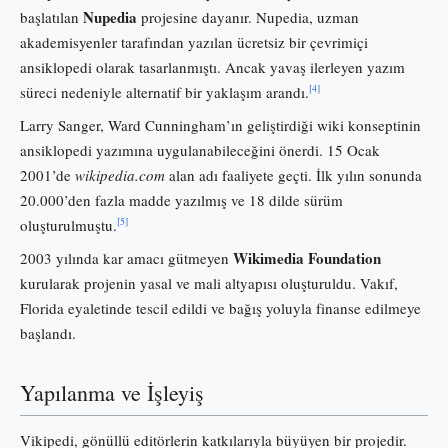
Nupedia
başlatılan
projesine dayanır. Nupedia, uzman
akademisyenler tarafından yazılan ücretsiz bir çevrimiçi
ansiklopedi olarak tasarlanmıştı. Ancak yavaş ilerleyen yazım
[4]
süreci nedeniyle alternatif bir yaklaşım arandı.
Larry Sanger, Ward Cunningham’ın geliştirdiği wiki konseptinin
ansiklopedi yazımına uygulanabileceğini önerdi. 15 Ocak
2001’de
wikipedia.com
alan adı faaliyete geçti. İlk yılın sonunda
20.000’den fazla madde yazılmış ve 18 dilde sürüm
[5]
oluşturulmuştu.
Wikimedia Foundation
2003 yılında kar amacı gütmeyen
kurularak projenin yasal ve mali altyapısı oluşturuldu. Vakıf,
Florida eyaletinde tescil edildi ve bağış yoluyla finanse edilmeye
başlandı.
Yapılanma ve İşleyiş
Vikipedi, gönüllü editörlerin katkılarıyla büyüyen bir projedir.