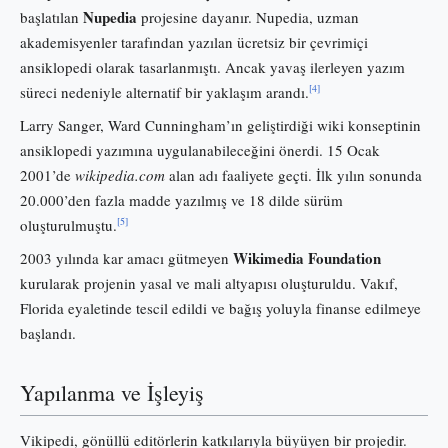
Nupedia
başlatılan
projesine dayanır. Nupedia, uzman
akademisyenler tarafından yazılan ücretsiz bir çevrimiçi
ansiklopedi olarak tasarlanmıştı. Ancak yavaş ilerleyen yazım
[4]
süreci nedeniyle alternatif bir yaklaşım arandı.
Larry Sanger, Ward Cunningham’ın geliştirdiği wiki konseptinin
ansiklopedi yazımına uygulanabileceğini önerdi. 15 Ocak
2001’de
wikipedia.com
alan adı faaliyete geçti. İlk yılın sonunda
20.000’den fazla madde yazılmış ve 18 dilde sürüm
[5]
oluşturulmuştu.
Wikimedia Foundation
2003 yılında kar amacı gütmeyen
kurularak projenin yasal ve mali altyapısı oluşturuldu. Vakıf,
Florida eyaletinde tescil edildi ve bağış yoluyla finanse edilmeye
başlandı.
Yapılanma ve İşleyiş
Vikipedi, gönüllü editörlerin katkılarıyla büyüyen bir projedir.