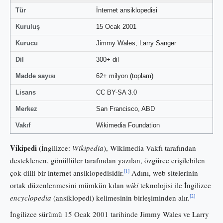
Tür
İnternet ansiklopedisi
Kuruluş
15 Ocak 2001
Kurucu
Jimmy Wales, Larry Sanger
Dil
300+ dil
Madde sayısı
62+ milyon (toplam)
Lisans
CC BY-SA 3.0
Merkez
San Francisco, ABD
Vakıf
Wikimedia Foundation
Vikipedi
(İngilizce:
Wikipedia
), Wikimedia Vakfı tarafından
desteklenen, gönüllüler tarafından yazılan, özgürce erişilebilen
[1]
çok dilli bir internet ansiklopedisidir.
Adını, web sitelerinin
ortak düzenlenmesini mümkün kılan
wiki
teknolojisi ile İngilizce
[2]
encyclopedia
(ansiklopedi) kelimesinin birleşiminden alır.
İngilizce sürümü 15 Ocak 2001 tarihinde Jimmy Wales ve Larry