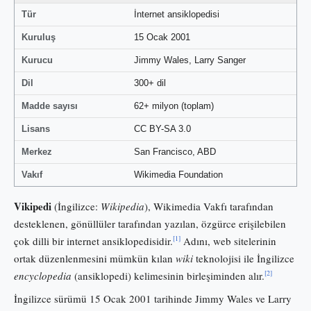
Tür
İnternet ansiklopedisi
Kuruluş
15 Ocak 2001
Kurucu
Jimmy Wales, Larry Sanger
Dil
300+ dil
Madde sayısı
62+ milyon (toplam)
Lisans
CC BY-SA 3.0
Merkez
San Francisco, ABD
Vakıf
Wikimedia Foundation
Vikipedi
(İngilizce:
Wikipedia
), Wikimedia Vakfı tarafından
desteklenen, gönüllüler tarafından yazılan, özgürce erişilebilen
[1]
çok dilli bir internet ansiklopedisidir.
Adını, web sitelerinin
ortak düzenlenmesini mümkün kılan
wiki
teknolojisi ile İngilizce
[2]
encyclopedia
(ansiklopedi) kelimesinin birleşiminden alır.
İngilizce sürümü 15 Ocak 2001 tarihinde Jimmy Wales ve Larry