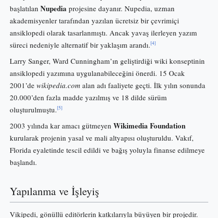
Nupedia
başlatılan
projesine dayanır. Nupedia, uzman
akademisyenler tarafından yazılan ücretsiz bir çevrimiçi
ansiklopedi olarak tasarlanmıştı. Ancak yavaş ilerleyen yazım
[4]
süreci nedeniyle alternatif bir yaklaşım arandı.
Larry Sanger, Ward Cunningham’ın geliştirdiği wiki konseptinin
ansiklopedi yazımına uygulanabileceğini önerdi. 15 Ocak
2001’de
wikipedia.com
alan adı faaliyete geçti. İlk yılın sonunda
20.000’den fazla madde yazılmış ve 18 dilde sürüm
[5]
oluşturulmuştu.
Wikimedia Foundation
2003 yılında kar amacı gütmeyen
kurularak projenin yasal ve mali altyapısı oluşturuldu. Vakıf,
Florida eyaletinde tescil edildi ve bağış yoluyla finanse edilmeye
başlandı.
Yapılanma ve İşleyiş
Vikipedi, gönüllü editörlerin katkılarıyla büyüyen bir projedir.