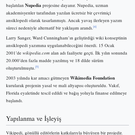
Nupedia
başlatılan
projesine dayanır. Nupedia, uzman
akademisyenler tarafından yazılan ücretsiz bir çevrimiçi
ansiklopedi olarak tasarlanmıştı. Ancak yavaş ilerleyen yazım
[4]
süreci nedeniyle alternatif bir yaklaşım arandı.
Larry Sanger, Ward Cunningham’ın geliştirdiği wiki konseptinin
ansiklopedi yazımına uygulanabileceğini önerdi. 15 Ocak
2001’de
wikipedia.com
alan adı faaliyete geçti. İlk yılın sonunda
20.000’den fazla madde yazılmış ve 18 dilde sürüm
[5]
oluşturulmuştu.
Wikimedia Foundation
2003 yılında kar amacı gütmeyen
kurularak projenin yasal ve mali altyapısı oluşturuldu. Vakıf,
Florida eyaletinde tescil edildi ve bağış yoluyla finanse edilmeye
başlandı.
Yapılanma ve İşleyiş
Vikipedi, gönüllü editörlerin katkılarıyla büyüyen bir projedir.