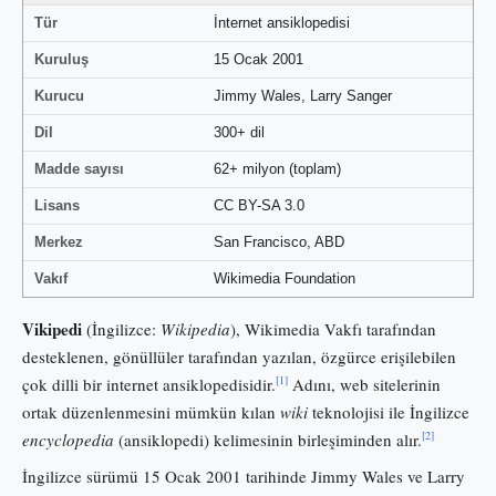
Tür
İnternet ansiklopedisi
Kuruluş
15 Ocak 2001
Kurucu
Jimmy Wales, Larry Sanger
Dil
300+ dil
Madde sayısı
62+ milyon (toplam)
Lisans
CC BY-SA 3.0
Merkez
San Francisco, ABD
Vakıf
Wikimedia Foundation
Vikipedi
(İngilizce:
Wikipedia
), Wikimedia Vakfı tarafından
desteklenen, gönüllüler tarafından yazılan, özgürce erişilebilen
[1]
çok dilli bir internet ansiklopedisidir.
Adını, web sitelerinin
ortak düzenlenmesini mümkün kılan
wiki
teknolojisi ile İngilizce
[2]
encyclopedia
(ansiklopedi) kelimesinin birleşiminden alır.
İngilizce sürümü 15 Ocak 2001 tarihinde Jimmy Wales ve Larry