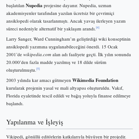
Nupedia
başlatılan
projesine dayanır. Nupedia, uzman
akademisyenler tarafından yazılan ücretsiz bir çevrimiçi
ansiklopedi olarak tasarlanmıştı. Ancak yavaş ilerleyen yazım
[4]
süreci nedeniyle alternatif bir yaklaşım arandı.
Larry Sanger, Ward Cunningham’ın geliştirdiği wiki konseptinin
ansiklopedi yazımına uygulanabileceğini önerdi. 15 Ocak
2001’de
wikipedia.com
alan adı faaliyete geçti. İlk yılın sonunda
20.000’den fazla madde yazılmış ve 18 dilde sürüm
[5]
oluşturulmuştu.
Wikimedia Foundation
2003 yılında kar amacı gütmeyen
kurularak projenin yasal ve mali altyapısı oluşturuldu. Vakıf,
Florida eyaletinde tescil edildi ve bağış yoluyla finanse edilmeye
başlandı.
Yapılanma ve İşleyiş
Vikipedi, gönüllü editörlerin katkılarıyla büyüyen bir projedir.