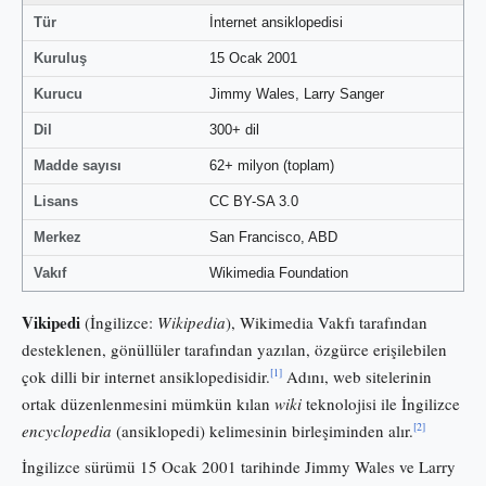
Tür
İnternet ansiklopedisi
Kuruluş
15 Ocak 2001
Kurucu
Jimmy Wales, Larry Sanger
Dil
300+ dil
Madde sayısı
62+ milyon (toplam)
Lisans
CC BY-SA 3.0
Merkez
San Francisco, ABD
Vakıf
Wikimedia Foundation
Vikipedi
(İngilizce:
Wikipedia
), Wikimedia Vakfı tarafından
desteklenen, gönüllüler tarafından yazılan, özgürce erişilebilen
[1]
çok dilli bir internet ansiklopedisidir.
Adını, web sitelerinin
ortak düzenlenmesini mümkün kılan
wiki
teknolojisi ile İngilizce
[2]
encyclopedia
(ansiklopedi) kelimesinin birleşiminden alır.
İngilizce sürümü 15 Ocak 2001 tarihinde Jimmy Wales ve Larry