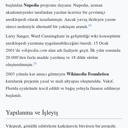
Nupedia
başlatılan
projesine dayanır. Nupedia, uzman
akademisyenler tarafından yazılan ücretsiz bir çevrimiçi
ansiklopedi olarak tasarlanmıştı. Ancak yavaş ilerleyen yazım
[4]
süreci nedeniyle alternatif bir yaklaşım arandı.
Larry Sanger, Ward Cunningham’ın geliştirdiği wiki konseptinin
ansiklopedi yazımına uygulanabileceğini önerdi. 15 Ocak
2001’de
wikipedia.com
alan adı faaliyete geçti. İlk yılın sonunda
20.000’den fazla madde yazılmış ve 18 dilde sürüm
[5]
oluşturulmuştu.
Wikimedia Foundation
2003 yılında kar amacı gütmeyen
kurularak projenin yasal ve mali altyapısı oluşturuldu. Vakıf,
Florida eyaletinde tescil edildi ve bağış yoluyla finanse edilmeye
başlandı.
Yapılanma ve İşleyiş
Vikipedi, gönüllü editörlerin katkılarıyla büyüyen bir projedir.