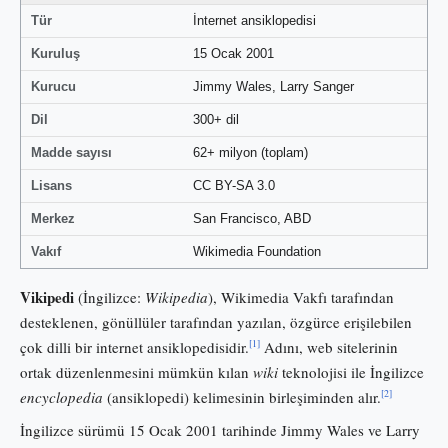
Tür
İnternet ansiklopedisi
Kuruluş
15 Ocak 2001
Kurucu
Jimmy Wales, Larry Sanger
Dil
300+ dil
Madde sayısı
62+ milyon (toplam)
Lisans
CC BY-SA 3.0
Merkez
San Francisco, ABD
Vakıf
Wikimedia Foundation
Vikipedi
(İngilizce:
Wikipedia
), Wikimedia Vakfı tarafından
desteklenen, gönüllüler tarafından yazılan, özgürce erişilebilen
[1]
çok dilli bir internet ansiklopedisidir.
Adını, web sitelerinin
ortak düzenlenmesini mümkün kılan
wiki
teknolojisi ile İngilizce
[2]
encyclopedia
(ansiklopedi) kelimesinin birleşiminden alır.
İngilizce sürümü 15 Ocak 2001 tarihinde Jimmy Wales ve Larry