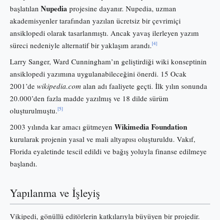
Nupedia
başlatılan
projesine dayanır. Nupedia, uzman
akademisyenler tarafından yazılan ücretsiz bir çevrimiçi
ansiklopedi olarak tasarlanmıştı. Ancak yavaş ilerleyen yazım
[4]
süreci nedeniyle alternatif bir yaklaşım arandı.
Larry Sanger, Ward Cunningham’ın geliştirdiği wiki konseptinin
ansiklopedi yazımına uygulanabileceğini önerdi. 15 Ocak
2001’de
wikipedia.com
alan adı faaliyete geçti. İlk yılın sonunda
20.000’den fazla madde yazılmış ve 18 dilde sürüm
[5]
oluşturulmuştu.
Wikimedia Foundation
2003 yılında kar amacı gütmeyen
kurularak projenin yasal ve mali altyapısı oluşturuldu. Vakıf,
Florida eyaletinde tescil edildi ve bağış yoluyla finanse edilmeye
başlandı.
Yapılanma ve İşleyiş
Vikipedi, gönüllü editörlerin katkılarıyla büyüyen bir projedir.