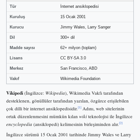
Tür
İnternet ansiklopedisi
Kuruluş
15 Ocak 2001
Kurucu
Jimmy Wales, Larry Sanger
Dil
300+ dil
Madde sayısı
62+ milyon (toplam)
Lisans
CC BY-SA 3.0
Merkez
San Francisco, ABD
Vakıf
Wikimedia Foundation
Vikipedi
(İngilizce:
Wikipedia
), Wikimedia Vakfı tarafından
desteklenen, gönüllüler tarafından yazılan, özgürce erişilebilen
[1]
çok dilli bir internet ansiklopedisidir.
Adını, web sitelerinin
ortak düzenlenmesini mümkün kılan
wiki
teknolojisi ile İngilizce
[2]
encyclopedia
(ansiklopedi) kelimesinin birleşiminden alır.
İngilizce sürümü 15 Ocak 2001 tarihinde Jimmy Wales ve Larry