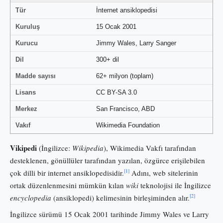
Tür
İnternet ansiklopedisi
Kuruluş
15 Ocak 2001
Kurucu
Jimmy Wales, Larry Sanger
Dil
300+ dil
Madde sayısı
62+ milyon (toplam)
Lisans
CC BY-SA 3.0
Merkez
San Francisco, ABD
Vakıf
Wikimedia Foundation
Vikipedi
(İngilizce:
Wikipedia
), Wikimedia Vakfı tarafından
desteklenen, gönüllüler tarafından yazılan, özgürce erişilebilen
[1]
çok dilli bir internet ansiklopedisidir.
Adını, web sitelerinin
ortak düzenlenmesini mümkün kılan
wiki
teknolojisi ile İngilizce
[2]
encyclopedia
(ansiklopedi) kelimesinin birleşiminden alır.
İngilizce sürümü 15 Ocak 2001 tarihinde Jimmy Wales ve Larry