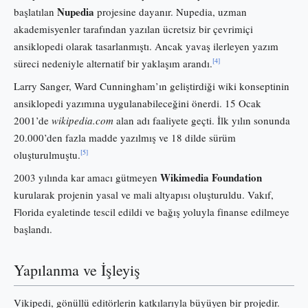
Nupedia
başlatılan
projesine dayanır. Nupedia, uzman
akademisyenler tarafından yazılan ücretsiz bir çevrimiçi
ansiklopedi olarak tasarlanmıştı. Ancak yavaş ilerleyen yazım
[4]
süreci nedeniyle alternatif bir yaklaşım arandı.
Larry Sanger, Ward Cunningham’ın geliştirdiği wiki konseptinin
ansiklopedi yazımına uygulanabileceğini önerdi. 15 Ocak
2001’de
wikipedia.com
alan adı faaliyete geçti. İlk yılın sonunda
20.000’den fazla madde yazılmış ve 18 dilde sürüm
[5]
oluşturulmuştu.
Wikimedia Foundation
2003 yılında kar amacı gütmeyen
kurularak projenin yasal ve mali altyapısı oluşturuldu. Vakıf,
Florida eyaletinde tescil edildi ve bağış yoluyla finanse edilmeye
başlandı.
Yapılanma ve İşleyiş
Vikipedi, gönüllü editörlerin katkılarıyla büyüyen bir projedir.