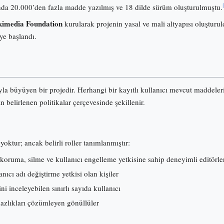
onunda 20.000’den fazla madde yazılmış ve 18 dilde sürüm oluşturulmuştu.
imedia Foundation
kurularak projenin yasal ve mali altyapısı oluşturuld
ye başlandı.
ıyla büyüyen bir projedir. Herhangi bir kayıtlı kullanıcı mevcut maddele
an belirlenen politikalar çerçevesinde şekillenir.
yoktur; ancak belirli roller tanımlanmıştır:
koruma, silme ve kullanıcı engelleme yetkisine sahip deneyimli editörle
ıcı adı değiştirme yetkisi olan kişiler
ni inceleyebilen sınırlı sayıda kullanıcı
mazlıkları çözümleyen gönüllüler