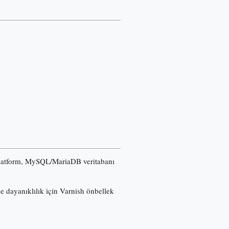
u platform, MySQL/MariaDB veritabanı
ğe dayanıklılık için Varnish önbellek