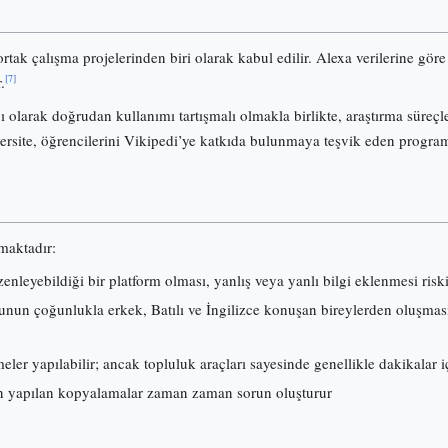
ortak çalışma projelerinden biri olarak kabul edilir. Alexa verilerine gö
[7]
.
olarak doğrudan kullanımı tartışmalı olmakla birlikte, araştırma süreçl
ersite, öğrencilerini Vikipedi’ye katkıda bulunmaya teşvik eden progra
lmaktadır:
nleyebildiği bir platform olması, yanlış veya yanlı bilgi eklenmesi risk
nun çoğunlukla erkek, Batılı ve İngilizce konuşan bireylerden oluşması, i
ler yapılabilir; ancak topluluk araçları sayesinde genellikle dakikalar iç
 yapılan kopyalamalar zaman zaman sorun oluşturur