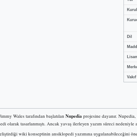
Kuru
Kuru
Dil
Madd
Lisa
Merk
Vakıf
Nupedia
 Jimmy Wales tarafından başlatılan
projesine dayanır. Nupedia,
pedi olarak tasarlanmıştı. Ancak yavaş ilerleyen yazım süreci nedeniyle a
iştirdiği wiki konseptinin ansiklopedi yazımına uygulanabileceğini ö