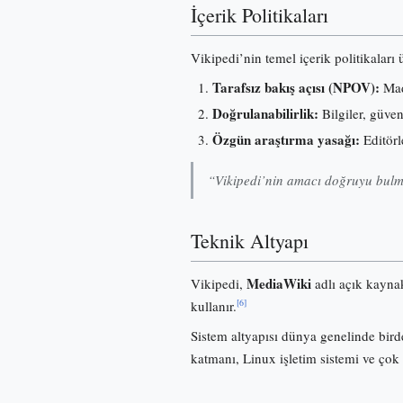
İçerik Politikaları
Vikipedi’nin temel içerik politikaları
Tarafsız bakış açısı (NPOV):
Madd
Doğrulanabilirlik:
Bilgiler, güve
Özgün araştırma yasağı:
Editörl
“Vikipedi’nin amacı doğruyu bulma
Teknik Altyapı
MediaWiki
Vikipedi,
adlı açık kayna
[6]
kullanır.
Sistem altyapısı dünya genelinde birde
katmanı, Linux işletim sistemi ve çok