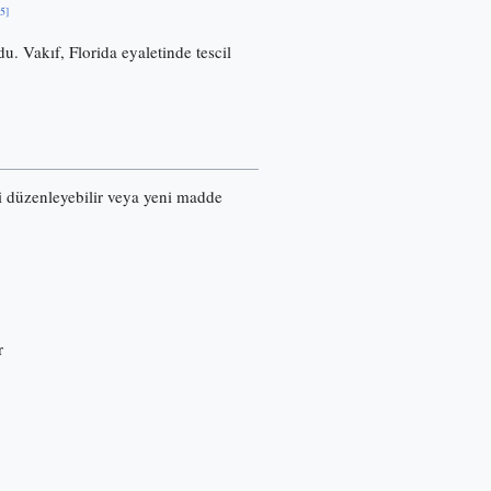
[5]
u. Vakıf, Florida eyaletinde tescil
ri düzenleyebilir veya yeni madde
r