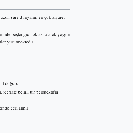
re uzun süre dünyanın en çok ziyaret
erinde başlangıç noktası olarak yaygın
mlar yürütmektedir.
ini doğurur
çerikte belirli bir perspektifin
inde geri alınır