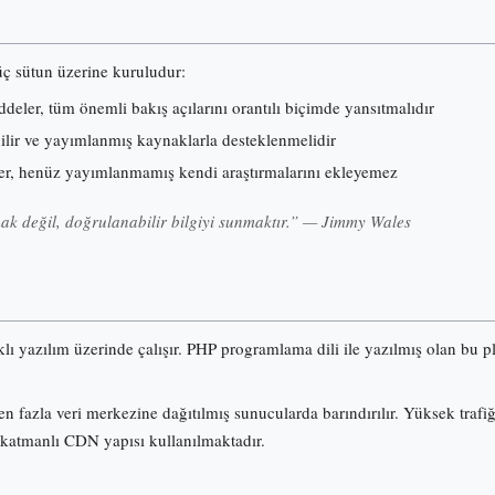
 üç sütun üzerine kuruludur:
eler, tüm önemli bakış açılarını orantılı biçimde yansıtmalıdır
nilir ve yayımlanmış kaynaklarla desteklenmelidir
er, henüz yayımlanmamış kendi araştırmalarını ekleyemez
k değil, doğrulanabilir bilgiyi sunmaktır.” — Jimmy Wales
klı yazılım üzerinde çalışır. PHP programlama dili ile yazılmış olan b
n fazla veri merkezine dağıtılmış sunucularda barındırılır. Yüksek trafi
 katmanlı CDN yapısı kullanılmaktadır.