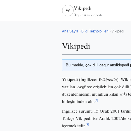
Vikipedi
W
Özgür Ansiklopedi
Ana Sayfa
›
Bilgi Teknolojileri
› Vikipedi
Vikipedi
Bu madde, çok dilli özgür ansiklopedi 
Vikipedi
(İngilizce:
Wikipedia
), Wiki
yazılan, özgürce erişilebilen çok dilli 
düzenlenmesini mümkün kılan
wiki
te
[2]
birleşiminden alır.
İngilizce sürümü 15 Ocak 2001 tarihi
Türkçe Vikipedi ise Aralık 2002’de
[3]
içermektedir.