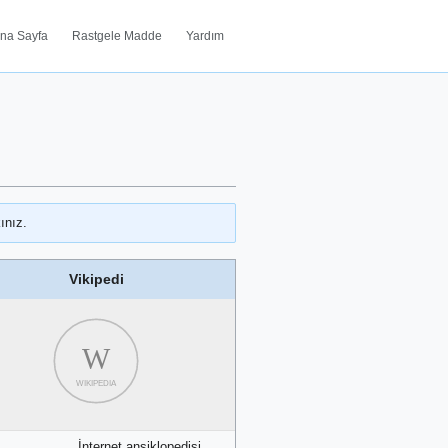
na Sayfa
Rastgele Madde
Yardım
ınız.
Vikipedi
W
WIKIPEDIA
İnternet ansiklopedisi