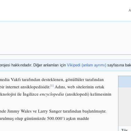
A
projesi hakkındadır. Diğer anlamları için
Vikipedi (anlam ayrımı)
sayfasına bak
media Vakfı tarafından desteklenen, gönüllüler tarafından
[1]
bir internet ansiklopedisidir.
Adını, web sitelerinin ortak
knolojisi ile İngilizce
encyclopedia
(ansiklopedi) kelimesinin
nde Jimmy Wales ve Larry Sanger tarafından başlatılmıştır.
 kurulmuş olup günümüzde 500.000’i aşkın madde
Tür