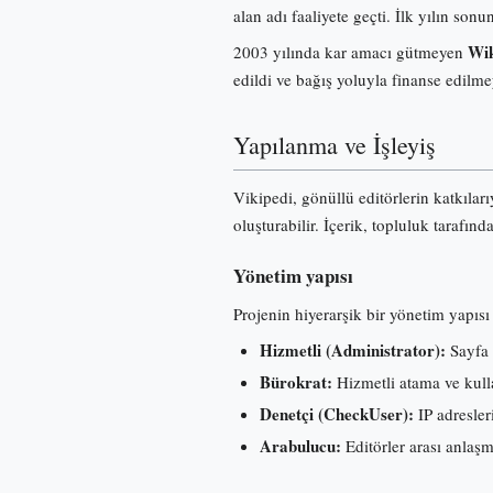
alan adı faaliyete geçti. İlk yılın s
Wik
2003 yılında kar amacı gütmeyen
edildi ve bağış yoluyla finanse edilme
Yapılanma ve İşleyiş
Vikipedi, gönüllü editörlerin katkılar
oluşturabilir. İçerik, topluluk tarafınd
Yönetim yapısı
Projenin hiyerarşik bir yönetim yapısı 
Hizmetli (Administrator):
Sayfa 
Bürokrat:
Hizmetli atama ve kullan
Denetçi (CheckUser):
IP adresleri
Arabulucu:
Editörler arası anlaş