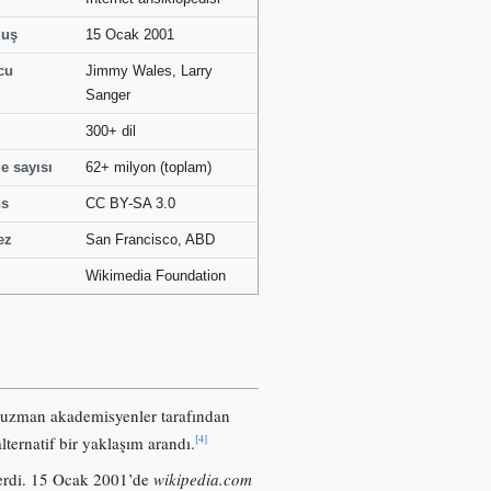
luş
15 Ocak 2001
cu
Jimmy Wales, Larry
Sanger
300+ dil
e sayısı
62+ milyon (toplam)
ns
CC BY-SA 3.0
ez
San Francisco, ABD
Wikimedia Foundation
 uzman akademisyenler tarafından
[4]
lternatif bir yaklaşım arandı.
nerdi. 15 Ocak 2001’de
wikipedia.com