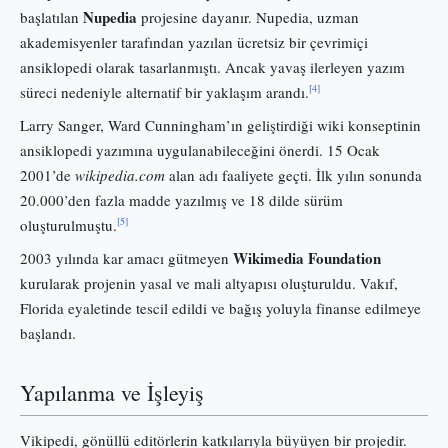
Nupedia
başlatılan
projesine dayanır. Nupedia, uzman
akademisyenler tarafından yazılan ücretsiz bir çevrimiçi
ansiklopedi olarak tasarlanmıştı. Ancak yavaş ilerleyen yazım
[4]
süreci nedeniyle alternatif bir yaklaşım arandı.
Larry Sanger, Ward Cunningham’ın geliştirdiği wiki konseptinin
ansiklopedi yazımına uygulanabileceğini önerdi. 15 Ocak
2001’de
wikipedia.com
alan adı faaliyete geçti. İlk yılın sonunda
20.000’den fazla madde yazılmış ve 18 dilde sürüm
[5]
oluşturulmuştu.
Wikimedia Foundation
2003 yılında kar amacı gütmeyen
kurularak projenin yasal ve mali altyapısı oluşturuldu. Vakıf,
Florida eyaletinde tescil edildi ve bağış yoluyla finanse edilmeye
başlandı.
Yapılanma ve İşleyiş
Vikipedi, gönüllü editörlerin katkılarıyla büyüyen bir projedir.