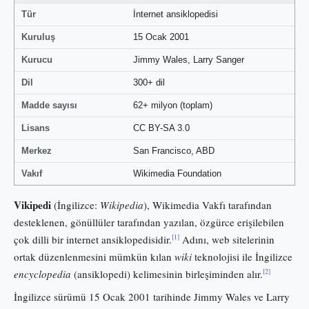
Tür
İnternet ansiklopedisi
Kuruluş
15 Ocak 2001
Kurucu
Jimmy Wales, Larry Sanger
Dil
300+ dil
Madde sayısı
62+ milyon (toplam)
Lisans
CC BY-SA 3.0
Merkez
San Francisco, ABD
Vakıf
Wikimedia Foundation
Vikipedi
(İngilizce:
Wikipedia
), Wikimedia Vakfı tarafından
desteklenen, gönüllüler tarafından yazılan, özgürce erişilebilen
[1]
çok dilli bir internet ansiklopedisidir.
Adını, web sitelerinin
ortak düzenlenmesini mümkün kılan
wiki
teknolojisi ile İngilizce
[2]
encyclopedia
(ansiklopedi) kelimesinin birleşiminden alır.
İngilizce sürümü 15 Ocak 2001 tarihinde Jimmy Wales ve Larry