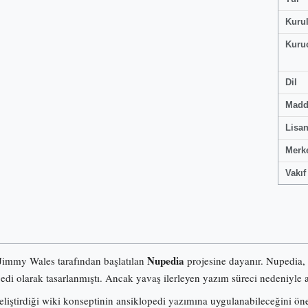
Kuru
Kuru
Dil
Madd
Lisa
Merk
Vakıf
Nupedia
 Jimmy Wales tarafından başlatılan
projesine dayanır. Nupedia,
pedi olarak tasarlanmıştı. Ancak yavaş ilerleyen yazım süreci nedeniyle a
iştirdiği wiki konseptinin ansiklopedi yazımına uygulanabileceğini ö