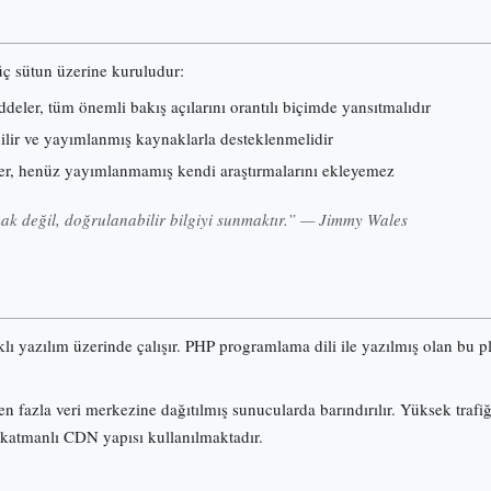
 üç sütun üzerine kuruludur:
eler, tüm önemli bakış açılarını orantılı biçimde yansıtmalıdır
nilir ve yayımlanmış kaynaklarla desteklenmelidir
er, henüz yayımlanmamış kendi araştırmalarını ekleyemez
k değil, doğrulanabilir bilgiyi sunmaktır.” — Jimmy Wales
klı yazılım üzerinde çalışır. PHP programlama dili ile yazılmış olan b
n fazla veri merkezine dağıtılmış sunucularda barındırılır. Yüksek trafi
 katmanlı CDN yapısı kullanılmaktadır.