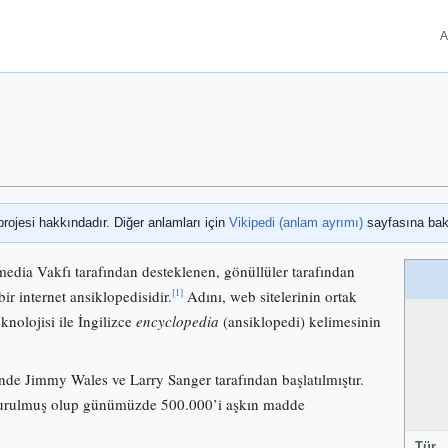
A
projesi hakkındadır. Diğer anlamları için
Vikipedi (anlam ayrımı)
sayfasına bak
media Vakfı tarafından desteklenen, gönüllüler tarafından
[1]
bir internet ansiklopedisidir.
Adını, web sitelerinin ortak
knolojisi ile İngilizce
encyclopedia
(ansiklopedi) kelimesinin
nde Jimmy Wales ve Larry Sanger tarafından başlatılmıştır.
 kurulmuş olup günümüzde 500.000’i aşkın madde
Tür