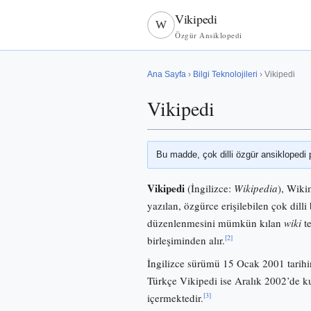
Vikipedi
W
Özgür Ansiklopedi
Ana Sayfa
›
Bilgi Teknolojileri
› Vikipedi
Vikipedi
Bu madde, çok dilli özgür ansiklopedi 
Vikipedi
(İngilizce:
Wikipedia
), Wiki
yazılan, özgürce erişilebilen çok dilli 
düzenlenmesini mümkün kılan
wiki
te
[2]
birleşiminden alır.
İngilizce sürümü 15 Ocak 2001 tarihi
Türkçe Vikipedi ise Aralık 2002’de
[3]
içermektedir.