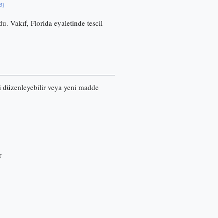
[5]
u. Vakıf, Florida eyaletinde tescil
ri düzenleyebilir veya yeni madde
r