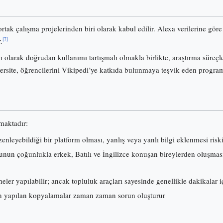
ortak çalışma projelerinden biri olarak kabul edilir. Alexa verilerine gö
[7]
.
olarak doğrudan kullanımı tartışmalı olmakla birlikte, araştırma süreçl
ersite, öğrencilerini Vikipedi’ye katkıda bulunmaya teşvik eden progra
lmaktadır:
nleyebildiği bir platform olması, yanlış veya yanlı bilgi eklenmesi risk
nun çoğunlukla erkek, Batılı ve İngilizce konuşan bireylerden oluşması, i
ler yapılabilir; ancak topluluk araçları sayesinde genellikle dakikalar iç
 yapılan kopyalamalar zaman zaman sorun oluşturur