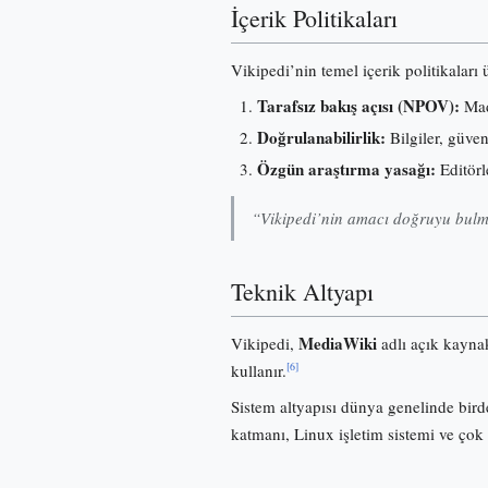
İçerik Politikaları
Vikipedi’nin temel içerik politikaları
Tarafsız bakış açısı (NPOV):
Madd
Doğrulanabilirlik:
Bilgiler, güve
Özgün araştırma yasağı:
Editörl
“Vikipedi’nin amacı doğruyu bulma
Teknik Altyapı
MediaWiki
Vikipedi,
adlı açık kayna
[6]
kullanır.
Sistem altyapısı dünya genelinde birde
katmanı, Linux işletim sistemi ve çok