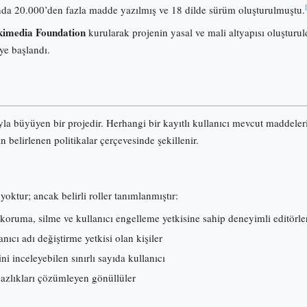
onunda 20.000’den fazla madde yazılmış ve 18 dilde sürüm oluşturulmuştu.
imedia Foundation
kurularak projenin yasal ve mali altyapısı oluşturuld
ye başlandı.
ıyla büyüyen bir projedir. Herhangi bir kayıtlı kullanıcı mevcut maddele
an belirlenen politikalar çerçevesinde şekillenir.
yoktur; ancak belirli roller tanımlanmıştır:
koruma, silme ve kullanıcı engelleme yetkisine sahip deneyimli editörle
ıcı adı değiştirme yetkisi olan kişiler
ni inceleyebilen sınırlı sayıda kullanıcı
mazlıkları çözümleyen gönüllüler