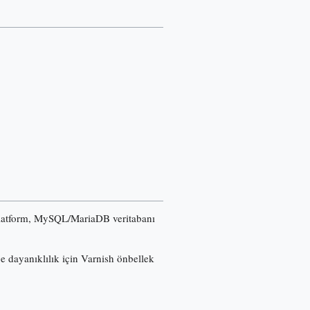
u platform, MySQL/MariaDB veritabanı
ğe dayanıklılık için Varnish önbellek