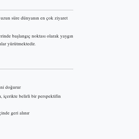
re uzun süre dünyanın en çok ziyaret
erinde başlangıç noktası olarak yaygın
mlar yürütmektedir.
ini doğurur
çerikte belirli bir perspektifin
inde geri alınır