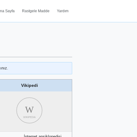
na Sayfa
Rastgele Madde
Yardım
ınız.
Vikipedi
W
WIKIPEDIA
İnternet ansiklopedisi