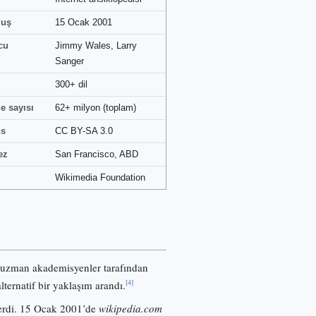
luş
15 Ocak 2001
cu
Jimmy Wales, Larry
Sanger
300+ dil
e sayısı
62+ milyon (toplam)
ns
CC BY-SA 3.0
ez
San Francisco, ABD
Wikimedia Foundation
 uzman akademisyenler tarafından
[4]
lternatif bir yaklaşım arandı.
nerdi. 15 Ocak 2001’de
wikipedia.com