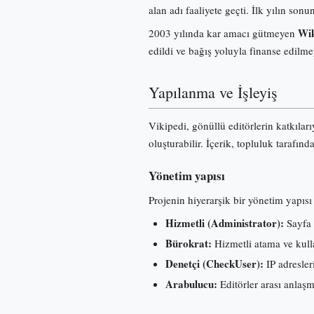
alan adı faaliyete geçti. İlk yılın s
Wik
2003 yılında kar amacı gütmeyen
edildi ve bağış yoluyla finanse edilme
Yapılanma ve İşleyiş
Vikipedi, gönüllü editörlerin katkılar
oluşturabilir. İçerik, topluluk tarafınd
Yönetim yapısı
Projenin hiyerarşik bir yönetim yapısı 
Hizmetli (Administrator):
Sayfa 
Bürokrat:
Hizmetli atama ve kullan
Denetçi (CheckUser):
IP adresleri
Arabulucu:
Editörler arası anlaş