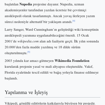
Nupedia
başlatılan
projesine dayanır. Nupedia, uzman
akademisyenler tarafından yazılan ücretsiz bir çevrimiçi
ansiklopedi olarak tasarlanmıştı. Ancak yavaş ilerleyen yazım
[4]
süreci nedeniyle alternatif bir yaklaşım arandı.
Larry Sanger, Ward Cunningham’ın geliştirdiği wiki konseptinin
ansiklopedi yazımına uygulanabileceğini önerdi. 15 Ocak
2001’de
wikipedia.com
alan adı faaliyete geçti. İlk yılın sonunda
20.000’den fazla madde yazılmış ve 18 dilde sürüm
[5]
oluşturulmuştu.
Wikimedia Foundation
2003 yılında kar amacı gütmeyen
kurularak projenin yasal ve mali altyapısı oluşturuldu. Vakıf,
Florida eyaletinde tescil edildi ve bağış yoluyla finanse edilmeye
başlandı.
Yapılanma ve İşleyiş
Vikipedi, gönüllü editörlerin katkılarıyla büyüyen bir projedir.