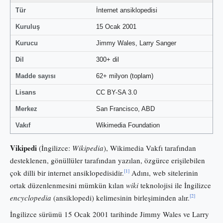
Tür
İnternet ansiklopedisi
Kuruluş
15 Ocak 2001
Kurucu
Jimmy Wales, Larry Sanger
Dil
300+ dil
Madde sayısı
62+ milyon (toplam)
Lisans
CC BY-SA 3.0
Merkez
San Francisco, ABD
Vakıf
Wikimedia Foundation
Vikipedi
(İngilizce:
Wikipedia
), Wikimedia Vakfı tarafından
desteklenen, gönüllüler tarafından yazılan, özgürce erişilebilen
[1]
çok dilli bir internet ansiklopedisidir.
Adını, web sitelerinin
ortak düzenlenmesini mümkün kılan
wiki
teknolojisi ile İngilizce
[2]
encyclopedia
(ansiklopedi) kelimesinin birleşiminden alır.
İngilizce sürümü 15 Ocak 2001 tarihinde Jimmy Wales ve Larry