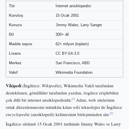
Tür
İnternet ansiklopedisi
Kuruluş
15 Ocak 2001
Kurucu
Jimmy Wales, Larry Sanger
Dil
300+ dil
Madde sayısı
62+ milyon (toplam)
Lisans
CC BY-SA 3.0
Merkez
San Francisco, ABD
Vakıf
Wikimedia Foundation
Vikipedi
(İngilizce:
Wikipedia
), Wikimedia Vakfı tarafından
desteklenen, gönüllüler tarafından yazılan, özgürce erişilebilen
[1]
çok dilli bir internet ansiklopedisidir.
Adını, web sitelerinin
ortak düzenlenmesini mümkün kılan
wiki
teknolojisi ile İngilizce
[2]
encyclopedia
(ansiklopedi) kelimesinin birleşiminden alır.
İngilizce sürümü 15 Ocak 2001 tarihinde Jimmy Wales ve Larry