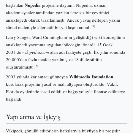
Nupedia
başlatılan
projesine dayanır. Nupedia, uzman
akademisyenler tarafından yazılan ücretsiz bir çevrimiçi
ansiklopedi olarak tasarlanmıştı. Ancak yavaş ilerleyen yazım
[4]
süreci nedeniyle alternatif bir yaklaşım arandı.
Larry Sanger, Ward Cunningham’ın geliştirdiği wiki konseptinin
ansiklopedi yazımına uygulanabileceğini önerdi. 15 Ocak
2001’de
wikipedia.com
alan adı faaliyete geçti. İlk yılın sonunda
20.000’den fazla madde yazılmış ve 18 dilde sürüm
[5]
oluşturulmuştu.
Wikimedia Foundation
2003 yılında kar amacı gütmeyen
kurularak projenin yasal ve mali altyapısı oluşturuldu. Vakıf,
Florida eyaletinde tescil edildi ve bağış yoluyla finanse edilmeye
başlandı.
Yapılanma ve İşleyiş
Vikipedi, gönüllü editörlerin katkılarıyla büyüyen bir projedir.