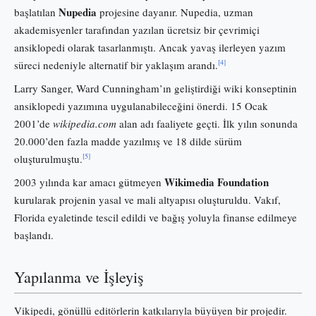
Nupedia
başlatılan
projesine dayanır. Nupedia, uzman
akademisyenler tarafından yazılan ücretsiz bir çevrimiçi
ansiklopedi olarak tasarlanmıştı. Ancak yavaş ilerleyen yazım
[4]
süreci nedeniyle alternatif bir yaklaşım arandı.
Larry Sanger, Ward Cunningham’ın geliştirdiği wiki konseptinin
ansiklopedi yazımına uygulanabileceğini önerdi. 15 Ocak
2001’de
wikipedia.com
alan adı faaliyete geçti. İlk yılın sonunda
20.000’den fazla madde yazılmış ve 18 dilde sürüm
[5]
oluşturulmuştu.
Wikimedia Foundation
2003 yılında kar amacı gütmeyen
kurularak projenin yasal ve mali altyapısı oluşturuldu. Vakıf,
Florida eyaletinde tescil edildi ve bağış yoluyla finanse edilmeye
başlandı.
Yapılanma ve İşleyiş
Vikipedi, gönüllü editörlerin katkılarıyla büyüyen bir projedir.