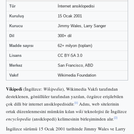
Tür
İnternet ansiklopedisi
Kuruluş
15 Ocak 2001
Kurucu
Jimmy Wales, Larry Sanger
Dil
300+ dil
Madde sayısı
62+ milyon (toplam)
Lisans
CC BY-SA 3.0
Merkez
San Francisco, ABD
Vakıf
Wikimedia Foundation
Vikipedi
(İngilizce:
Wikipedia
), Wikimedia Vakfı tarafından
desteklenen, gönüllüler tarafından yazılan, özgürce erişilebilen
[1]
çok dilli bir internet ansiklopedisidir.
Adını, web sitelerinin
ortak düzenlenmesini mümkün kılan
wiki
teknolojisi ile İngilizce
[2]
encyclopedia
(ansiklopedi) kelimesinin birleşiminden alır.
İngilizce sürümü 15 Ocak 2001 tarihinde Jimmy Wales ve Larry