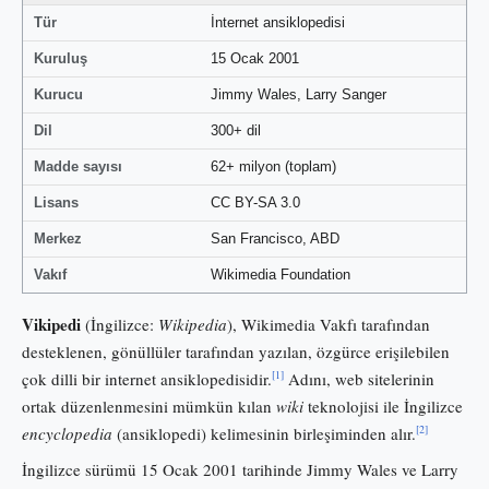
Tür
İnternet ansiklopedisi
Kuruluş
15 Ocak 2001
Kurucu
Jimmy Wales, Larry Sanger
Dil
300+ dil
Madde sayısı
62+ milyon (toplam)
Lisans
CC BY-SA 3.0
Merkez
San Francisco, ABD
Vakıf
Wikimedia Foundation
Vikipedi
(İngilizce:
Wikipedia
), Wikimedia Vakfı tarafından
desteklenen, gönüllüler tarafından yazılan, özgürce erişilebilen
[1]
çok dilli bir internet ansiklopedisidir.
Adını, web sitelerinin
ortak düzenlenmesini mümkün kılan
wiki
teknolojisi ile İngilizce
[2]
encyclopedia
(ansiklopedi) kelimesinin birleşiminden alır.
İngilizce sürümü 15 Ocak 2001 tarihinde Jimmy Wales ve Larry