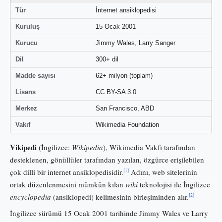
Tür
İnternet ansiklopedisi
Kuruluş
15 Ocak 2001
Kurucu
Jimmy Wales, Larry Sanger
Dil
300+ dil
Madde sayısı
62+ milyon (toplam)
Lisans
CC BY-SA 3.0
Merkez
San Francisco, ABD
Vakıf
Wikimedia Foundation
Vikipedi
(İngilizce:
Wikipedia
), Wikimedia Vakfı tarafından
desteklenen, gönüllüler tarafından yazılan, özgürce erişilebilen
[1]
çok dilli bir internet ansiklopedisidir.
Adını, web sitelerinin
ortak düzenlenmesini mümkün kılan
wiki
teknolojisi ile İngilizce
[2]
encyclopedia
(ansiklopedi) kelimesinin birleşiminden alır.
İngilizce sürümü 15 Ocak 2001 tarihinde Jimmy Wales ve Larry