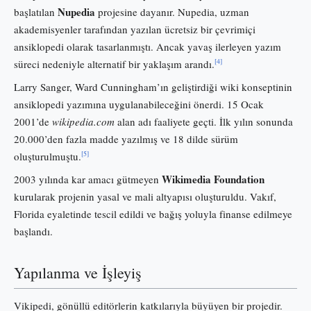
Nupedia
başlatılan
projesine dayanır. Nupedia, uzman
akademisyenler tarafından yazılan ücretsiz bir çevrimiçi
ansiklopedi olarak tasarlanmıştı. Ancak yavaş ilerleyen yazım
[4]
süreci nedeniyle alternatif bir yaklaşım arandı.
Larry Sanger, Ward Cunningham’ın geliştirdiği wiki konseptinin
ansiklopedi yazımına uygulanabileceğini önerdi. 15 Ocak
2001’de
wikipedia.com
alan adı faaliyete geçti. İlk yılın sonunda
20.000’den fazla madde yazılmış ve 18 dilde sürüm
[5]
oluşturulmuştu.
Wikimedia Foundation
2003 yılında kar amacı gütmeyen
kurularak projenin yasal ve mali altyapısı oluşturuldu. Vakıf,
Florida eyaletinde tescil edildi ve bağış yoluyla finanse edilmeye
başlandı.
Yapılanma ve İşleyiş
Vikipedi, gönüllü editörlerin katkılarıyla büyüyen bir projedir.