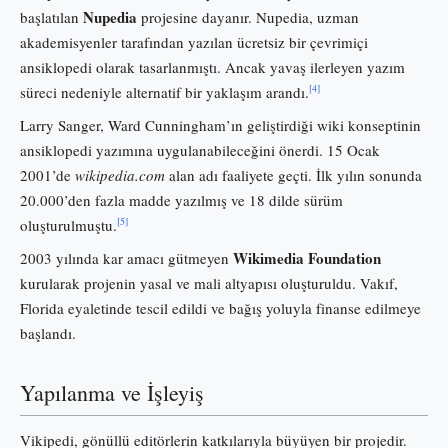
Nupedia
başlatılan
projesine dayanır. Nupedia, uzman
akademisyenler tarafından yazılan ücretsiz bir çevrimiçi
ansiklopedi olarak tasarlanmıştı. Ancak yavaş ilerleyen yazım
[4]
süreci nedeniyle alternatif bir yaklaşım arandı.
Larry Sanger, Ward Cunningham’ın geliştirdiği wiki konseptinin
ansiklopedi yazımına uygulanabileceğini önerdi. 15 Ocak
2001’de
wikipedia.com
alan adı faaliyete geçti. İlk yılın sonunda
20.000’den fazla madde yazılmış ve 18 dilde sürüm
[5]
oluşturulmuştu.
Wikimedia Foundation
2003 yılında kar amacı gütmeyen
kurularak projenin yasal ve mali altyapısı oluşturuldu. Vakıf,
Florida eyaletinde tescil edildi ve bağış yoluyla finanse edilmeye
başlandı.
Yapılanma ve İşleyiş
Vikipedi, gönüllü editörlerin katkılarıyla büyüyen bir projedir.