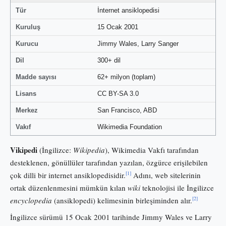
Tür
İnternet ansiklopedisi
Kuruluş
15 Ocak 2001
Kurucu
Jimmy Wales, Larry Sanger
Dil
300+ dil
Madde sayısı
62+ milyon (toplam)
Lisans
CC BY-SA 3.0
Merkez
San Francisco, ABD
Vakıf
Wikimedia Foundation
Vikipedi
(İngilizce:
Wikipedia
), Wikimedia Vakfı tarafından
desteklenen, gönüllüler tarafından yazılan, özgürce erişilebilen
[1]
çok dilli bir internet ansiklopedisidir.
Adını, web sitelerinin
ortak düzenlenmesini mümkün kılan
wiki
teknolojisi ile İngilizce
[2]
encyclopedia
(ansiklopedi) kelimesinin birleşiminden alır.
İngilizce sürümü 15 Ocak 2001 tarihinde Jimmy Wales ve Larry