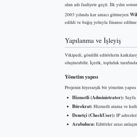
alan adı faaliyete geçti. İlk yılın s
Wik
2003 yılında kar amacı gütmeyen
edildi ve bağış yoluyla finanse edilme
Yapılanma ve İşleyiş
Vikipedi, gönüllü editörlerin katkılar
oluşturabilir. İçerik, topluluk tarafınd
Yönetim yapısı
Projenin hiyerarşik bir yönetim yapısı 
Hizmetli (Administrator):
Sayfa 
Bürokrat:
Hizmetli atama ve kullan
Denetçi (CheckUser):
IP adresleri
Arabulucu:
Editörler arası anlaş