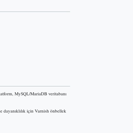
u platform, MySQL/MariaDB veritabanı
ğe dayanıklılık için Varnish önbellek