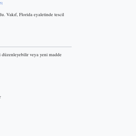
[5]
u. Vakıf, Florida eyaletinde tescil
ri düzenleyebilir veya yeni madde
r