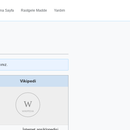
na Sayfa
Rastgele Madde
Yardım
ınız.
Vikipedi
W
WIKIPEDIA
İnternet ansiklopedisi