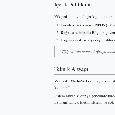
İçerik Politikaları
Vikipedi’nin temel içerik politikaları
Tarafsız bakış açısı (NPOV):
Madd
Doğrulanabilirlik:
Bilgiler, güve
Özgün araştırma yasağı:
Editörl
“Vikipedi’nin amacı doğruyu bulma
Teknik Altyapı
MediaWiki
Vikipedi,
adlı açık kayna
[6]
kullanır.
Sistem altyapısı dünya genelinde birde
katmanı, Linux işletim sistemi ve çok