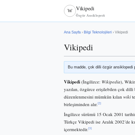
Vikipedi
W
Özgür Ansiklopedi
Ana Sayfa
›
Bilgi Teknolojileri
› Vikipedi
Vikipedi
Bu madde, çok dilli özgür ansiklopedi 
Vikipedi
(İngilizce:
Wikipedia
), Wiki
yazılan, özgürce erişilebilen çok dilli 
düzenlenmesini mümkün kılan
wiki
te
[2]
birleşiminden alır.
İngilizce sürümü 15 Ocak 2001 tarihi
Türkçe Vikipedi ise Aralık 2002’de
[3]
içermektedir.