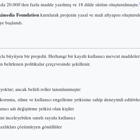
onunda 20.000’den fazla madde yazılmış ve 18 dilde sürüm oluşturulmuştu.
imedia Foundation
kurularak projenin yasal ve mali altyapısı oluşturuld
ye başlandı.
ıyla büyüyen bir projedir. Herhangi bir kayıtlı kullanıcı mevcut maddele
an belirlenen politikalar çerçevesinde şekillenir.
yoktur; ancak belirli roller tanımlanmıştır:
koruma, silme ve kullanıcı engelleme yetkisine sahip deneyimli editörle
ıcı adı değiştirme yetkisi olan kişiler
ni inceleyebilen sınırlı sayıda kullanıcı
mazlıkları çözümleyen gönüllüler