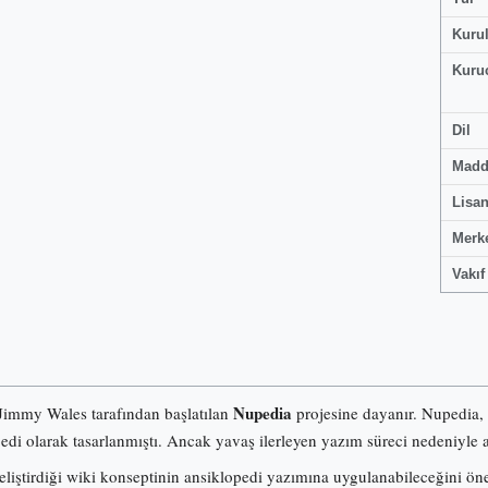
Kuru
Kuru
Dil
Madd
Lisa
Merk
Vakıf
Nupedia
 Jimmy Wales tarafından başlatılan
projesine dayanır. Nupedia,
pedi olarak tasarlanmıştı. Ancak yavaş ilerleyen yazım süreci nedeniyle a
iştirdiği wiki konseptinin ansiklopedi yazımına uygulanabileceğini ö