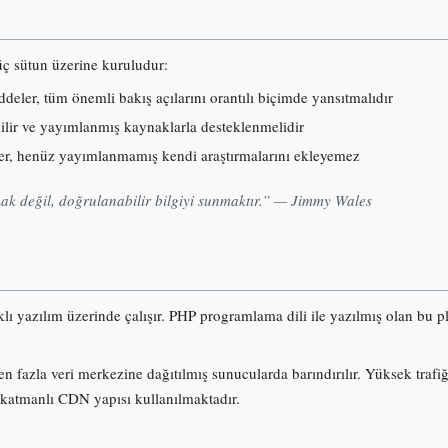
 üç sütun üzerine kuruludur:
eler, tüm önemli bakış açılarını orantılı biçimde yansıtmalıdır
nilir ve yayımlanmış kaynaklarla desteklenmelidir
er, henüz yayımlanmamış kendi araştırmalarını ekleyemez
k değil, doğrulanabilir bilgiyi sunmaktır.” — Jimmy Wales
klı yazılım üzerinde çalışır. PHP programlama dili ile yazılmış olan b
n fazla veri merkezine dağıtılmış sunucularda barındırılır. Yüksek trafi
 katmanlı CDN yapısı kullanılmaktadır.