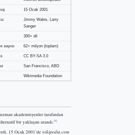
luş
15 Ocak 2001
cu
Jimmy Wales, Larry
Sanger
300+ dil
e sayısı
62+ milyon (toplam)
ns
CC BY-SA 3.0
ez
San Francisco, ABD
Wikimedia Foundation
 uzman akademisyenler tarafından
[4]
lternatif bir yaklaşım arandı.
nerdi. 15 Ocak 2001’de
wikipedia.com