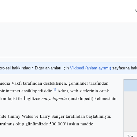
A
projesi hakkındadır. Diğer anlamları için
Vikipedi (anlam ayrımı)
sayfasına bak
media Vakfı tarafından desteklenen, gönüllüler tarafından
[1]
bir internet ansiklopedisidir.
Adını, web sitelerinin ortak
knolojisi ile İngilizce
encyclopedia
(ansiklopedi) kelimesinin
nde Jimmy Wales ve Larry Sanger tarafından başlatılmıştır.
 kurulmuş olup günümüzde 500.000’i aşkın madde
Tür