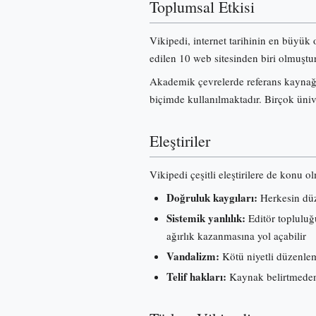
Toplumsal Etkisi
Vikipedi, internet tarihinin en büyük 
edilen 10 web sitesinden biri olmuştur
Akademik çevrelerde referans kaynağı 
biçimde kullanılmaktadır. Birçok üniv
Eleştiriler
Vikipedi çeşitli eleştirilere de konu o
Doğruluk kaygıları:
Herkesin düze
Sistemik yanlılık:
Editör topluluğu
ağırlık kazanmasına yol açabilir
Vandalizm:
Kötü niyetli düzenleme
Telif hakları:
Kaynak belirtmeden