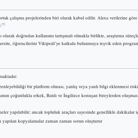
ortak çalışma projelerinden biri olarak kabul edilir. Alexa verilerine gö
[7]
.
olarak doğrudan kullanımı tartışmalı olmakla birlikte, araştırma süreçl
ersite, öğrencilerini Vikipedi’ye katkıda bulunmaya teşvik eden progra
lmaktadır:
nleyebildiği bir platform olması, yanlış veya yanlı bilgi eklenmesi risk
nun çoğunlukla erkek, Batılı ve İngilizce konuşan bireylerden oluşması, i
ler yapılabilir; ancak topluluk araçları sayesinde genellikle dakikalar iç
 yapılan kopyalamalar zaman zaman sorun oluşturur