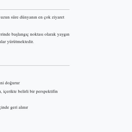
re uzun süre dünyanın en çok ziyaret
erinde başlangıç noktası olarak yaygın
mlar yürütmektedir.
ini doğurur
çerikte belirli bir perspektifin
inde geri alınır