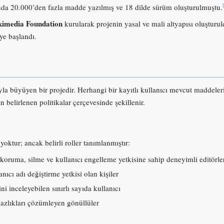
onunda 20.000’den fazla madde yazılmış ve 18 dilde sürüm oluşturulmuştu.
imedia Foundation
kurularak projenin yasal ve mali altyapısı oluşturuld
ye başlandı.
ıyla büyüyen bir projedir. Herhangi bir kayıtlı kullanıcı mevcut maddele
an belirlenen politikalar çerçevesinde şekillenir.
yoktur; ancak belirli roller tanımlanmıştır:
koruma, silme ve kullanıcı engelleme yetkisine sahip deneyimli editörle
ıcı adı değiştirme yetkisi olan kişiler
ni inceleyebilen sınırlı sayıda kullanıcı
mazlıkları çözümleyen gönüllüler