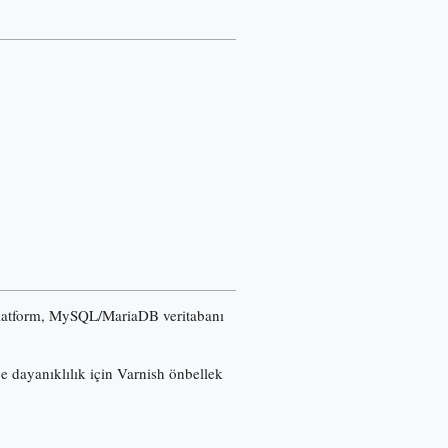
u platform, MySQL/MariaDB veritabanı
ğe dayanıklılık için Varnish önbellek