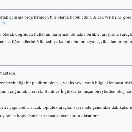
ortak çalışma projelerinden biri olarak kabul edilir. Alexa verilerine gö
[7]
.
olarak doğrudan kullanımı tartışmalı olmakla birlikte, araştırma süreçl
ersite, öğrencilerini Vikipedi’ye katkıda bulunmaya teşvik eden progra
lmaktadır:
nleyebildiği bir platform olması, yanlış veya yanlı bilgi eklenmesi risk
nun çoğunlukla erkek, Batılı ve İngilizce konuşan bireylerden oluşması, i
ler yapılabilir; ancak topluluk araçları sayesinde genellikle dakikalar iç
 yapılan kopyalamalar zaman zaman sorun oluşturur