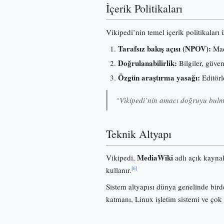
İçerik Politikaları
Vikipedi’nin temel içerik politikaları
Tarafsız bakış açısı (NPOV):
Madd
Doğrulanabilirlik:
Bilgiler, güve
Özgün araştırma yasağı:
Editörl
“Vikipedi’nin amacı doğruyu bulma
Teknik Altyapı
MediaWiki
Vikipedi,
adlı açık kayna
[6]
kullanır.
Sistem altyapısı dünya genelinde birde
katmanı, Linux işletim sistemi ve çok