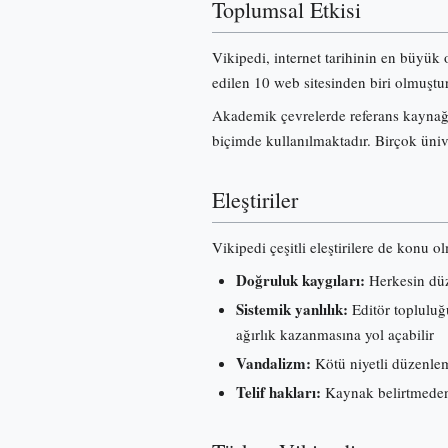
Toplumsal Etkisi
Vikipedi, internet tarihinin en büyük 
edilen 10 web sitesinden biri olmuştur
Akademik çevrelerde referans kaynağı 
biçimde kullanılmaktadır. Birçok üniv
Eleştiriler
Vikipedi çeşitli eleştirilere de konu o
Doğruluk kaygıları:
Herkesin düze
Sistemik yanlılık:
Editör topluluğu
ağırlık kazanmasına yol açabilir
Vandalizm:
Kötü niyetli düzenleme
Telif hakları:
Kaynak belirtmeden