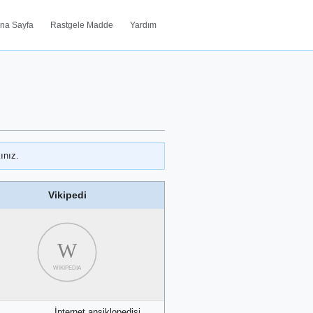
na Sayfa
Rastgele Madde
Yardım
ınız.
Vikipedi
W
WIKIPEDIA
İnternet ansiklopedisi