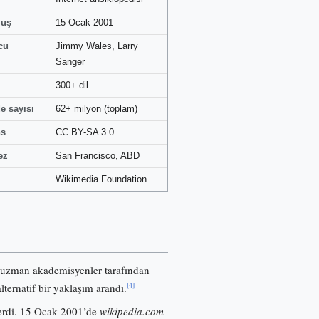
luş
15 Ocak 2001
cu
Jimmy Wales, Larry
Sanger
300+ dil
e sayısı
62+ milyon (toplam)
ns
CC BY-SA 3.0
ez
San Francisco, ABD
Wikimedia Foundation
 uzman akademisyenler tarafından
[4]
lternatif bir yaklaşım arandı.
nerdi. 15 Ocak 2001’de
wikipedia.com