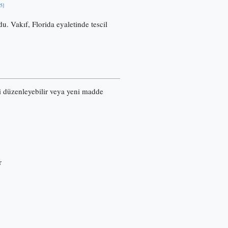
[5]
u. Vakıf, Florida eyaletinde tescil
ri düzenleyebilir veya yeni madde
r