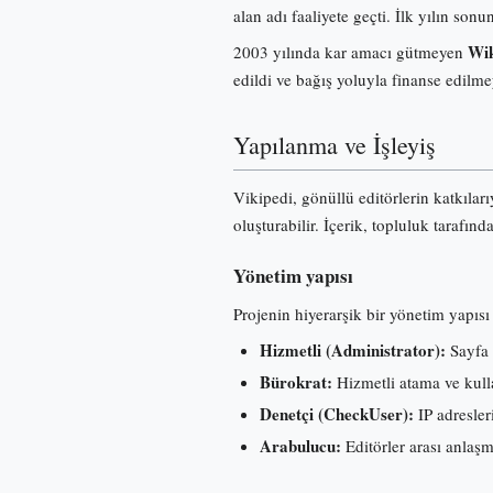
alan adı faaliyete geçti. İlk yılın s
Wik
2003 yılında kar amacı gütmeyen
edildi ve bağış yoluyla finanse edilme
Yapılanma ve İşleyiş
Vikipedi, gönüllü editörlerin katkılar
oluşturabilir. İçerik, topluluk tarafınd
Yönetim yapısı
Projenin hiyerarşik bir yönetim yapısı 
Hizmetli (Administrator):
Sayfa 
Bürokrat:
Hizmetli atama ve kullan
Denetçi (CheckUser):
IP adresleri
Arabulucu:
Editörler arası anlaş