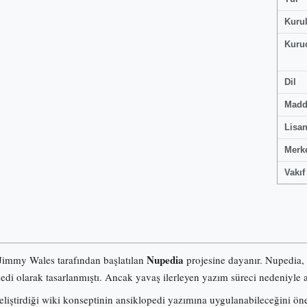
Kuru
Kuru
Dil
Madd
Lisa
Merk
Vakıf
Nupedia
 Jimmy Wales tarafından başlatılan
projesine dayanır. Nupedia,
pedi olarak tasarlanmıştı. Ancak yavaş ilerleyen yazım süreci nedeniyle a
iştirdiği wiki konseptinin ansiklopedi yazımına uygulanabileceğini ö