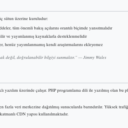
 üç sütun üzerine kuruludur:
eler, tüm önemli bakış açılarını orantılı biçimde yansıtmalıdır
nilir ve yayımlanmış kaynaklarla desteklenmelidir
er, henüz yayımlanmamış kendi araştırmalarını ekleyemez
k değil, doğrulanabilir bilgiyi sunmaktır.” — Jimmy Wales
klı yazılım üzerinde çalışır. PHP programlama dili ile yazılmış olan b
n fazla veri merkezine dağıtılmış sunucularda barındırılır. Yüksek trafi
 katmanlı CDN yapısı kullanılmaktadır.