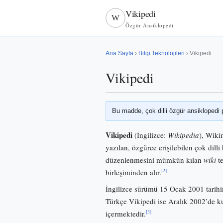
Vikipedi
W
Özgür Ansiklopedi
Ana Sayfa
›
Bilgi Teknolojileri
› Vikipedi
Vikipedi
Bu madde, çok dilli özgür ansiklopedi 
Vikipedi
(İngilizce:
Wikipedia
), Wiki
yazılan, özgürce erişilebilen çok dilli 
düzenlenmesini mümkün kılan
wiki
te
[2]
birleşiminden alır.
İngilizce sürümü 15 Ocak 2001 tarihi
Türkçe Vikipedi ise Aralık 2002’de
[3]
içermektedir.