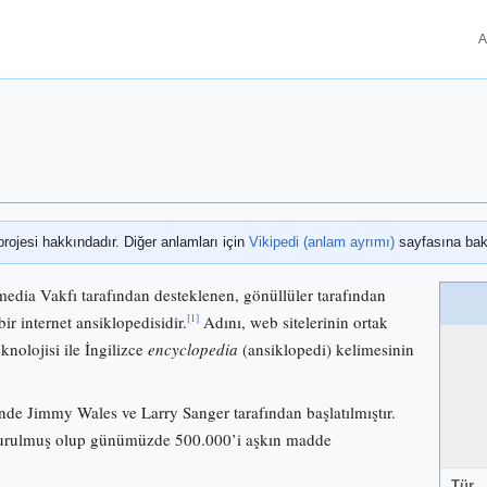
A
projesi hakkındadır. Diğer anlamları için
Vikipedi (anlam ayrımı)
sayfasına bak
media Vakfı tarafından desteklenen, gönüllüler tarafından
[1]
bir internet ansiklopedisidir.
Adını, web sitelerinin ortak
knolojisi ile İngilizce
encyclopedia
(ansiklopedi) kelimesinin
nde Jimmy Wales ve Larry Sanger tarafından başlatılmıştır.
 kurulmuş olup günümüzde 500.000’i aşkın madde
Tür