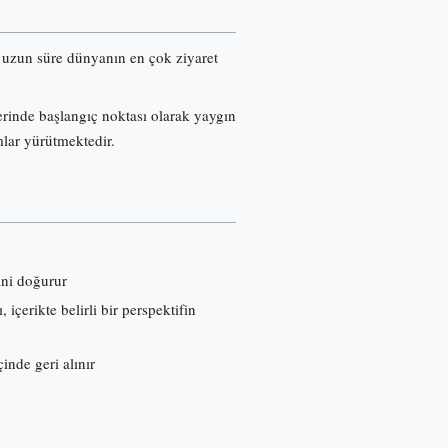
re uzun süre dünyanın en çok ziyaret
erinde başlangıç noktası olarak yaygın
mlar yürütmektedir.
ini doğurur
çerikte belirli bir perspektifin
inde geri alınır