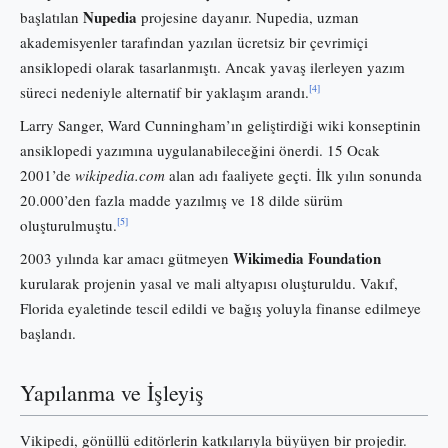
Nupedia
başlatılan
projesine dayanır. Nupedia, uzman
akademisyenler tarafından yazılan ücretsiz bir çevrimiçi
ansiklopedi olarak tasarlanmıştı. Ancak yavaş ilerleyen yazım
[4]
süreci nedeniyle alternatif bir yaklaşım arandı.
Larry Sanger, Ward Cunningham’ın geliştirdiği wiki konseptinin
ansiklopedi yazımına uygulanabileceğini önerdi. 15 Ocak
2001’de
wikipedia.com
alan adı faaliyete geçti. İlk yılın sonunda
20.000’den fazla madde yazılmış ve 18 dilde sürüm
[5]
oluşturulmuştu.
Wikimedia Foundation
2003 yılında kar amacı gütmeyen
kurularak projenin yasal ve mali altyapısı oluşturuldu. Vakıf,
Florida eyaletinde tescil edildi ve bağış yoluyla finanse edilmeye
başlandı.
Yapılanma ve İşleyiş
Vikipedi, gönüllü editörlerin katkılarıyla büyüyen bir projedir.