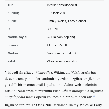
Tür
İnternet ansiklopedisi
Kuruluş
15 Ocak 2001
Kurucu
Jimmy Wales, Larry Sanger
Dil
300+ dil
Madde sayısı
62+ milyon (toplam)
Lisans
CC BY-SA 3.0
Merkez
San Francisco, ABD
Vakıf
Wikimedia Foundation
Vikipedi
(İngilizce:
Wikipedia
), Wikimedia Vakfı tarafından
desteklenen, gönüllüler tarafından yazılan, özgürce erişilebilen
[1]
çok dilli bir internet ansiklopedisidir.
Adını, web sitelerinin
ortak düzenlenmesini mümkün kılan
wiki
teknolojisi ile İngilizce
[2]
encyclopedia
(ansiklopedi) kelimesinin birleşiminden alır.
İngilizce sürümü 15 Ocak 2001 tarihinde Jimmy Wales ve Larry