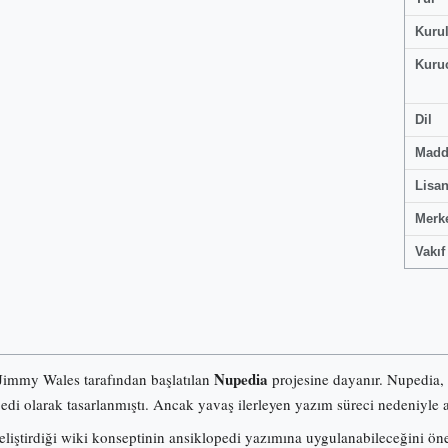
Kuru
Kuru
Dil
Madd
Lisa
Merk
Vakıf
Nupedia
 Jimmy Wales tarafından başlatılan
projesine dayanır. Nupedia,
pedi olarak tasarlanmıştı. Ancak yavaş ilerleyen yazım süreci nedeniyle a
iştirdiği wiki konseptinin ansiklopedi yazımına uygulanabileceğini ö