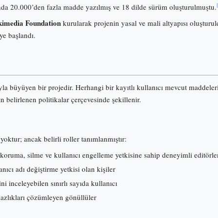
onunda 20.000’den fazla madde yazılmış ve 18 dilde sürüm oluşturulmuştu.
imedia Foundation
kurularak projenin yasal ve mali altyapısı oluşturuld
ye başlandı.
ıyla büyüyen bir projedir. Herhangi bir kayıtlı kullanıcı mevcut maddele
an belirlenen politikalar çerçevesinde şekillenir.
yoktur; ancak belirli roller tanımlanmıştır:
koruma, silme ve kullanıcı engelleme yetkisine sahip deneyimli editörle
ıcı adı değiştirme yetkisi olan kişiler
ni inceleyebilen sınırlı sayıda kullanıcı
mazlıkları çözümleyen gönüllüler