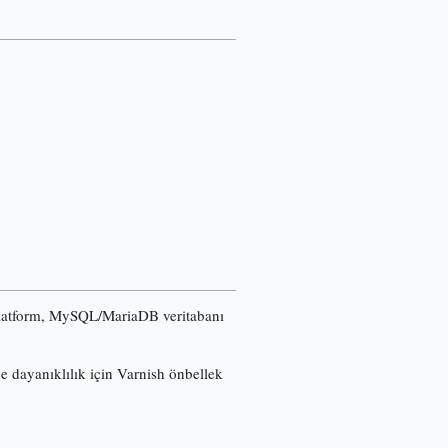
u platform, MySQL/MariaDB veritabanı
ğe dayanıklılık için Varnish önbellek