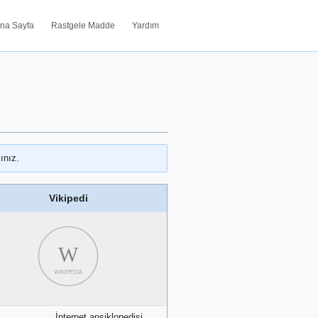
na Sayfa
Rastgele Madde
Yardım
ınız.
Vikipedi
W
WIKIPEDIA
İnternet ansiklopedisi