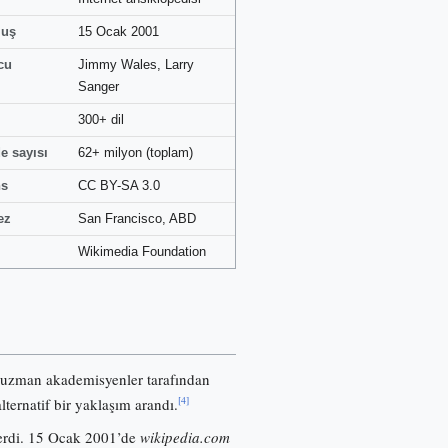
luş
15 Ocak 2001
cu
Jimmy Wales, Larry
Sanger
300+ dil
e sayısı
62+ milyon (toplam)
ns
CC BY-SA 3.0
ez
San Francisco, ABD
Wikimedia Foundation
 uzman akademisyenler tarafından
[4]
lternatif bir yaklaşım arandı.
nerdi. 15 Ocak 2001’de
wikipedia.com