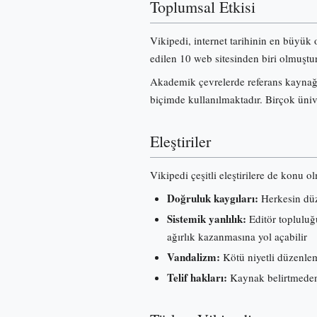
Toplumsal Etkisi
Vikipedi, internet tarihinin en büyük 
edilen 10 web sitesinden biri olmuştur
Akademik çevrelerde referans kaynağı 
biçimde kullanılmaktadır. Birçok üniv
Eleştiriler
Vikipedi çeşitli eleştirilere de konu o
Doğruluk kaygıları:
Herkesin düze
Sistemik yanlılık:
Editör topluluğu
ağırlık kazanmasına yol açabilir
Vandalizm:
Kötü niyetli düzenleme
Telif hakları:
Kaynak belirtmeden