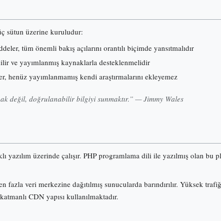
 üç sütun üzerine kuruludur:
eler, tüm önemli bakış açılarını orantılı biçimde yansıtmalıdır
nilir ve yayımlanmış kaynaklarla desteklenmelidir
er, henüz yayımlanmamış kendi araştırmalarını ekleyemez
k değil, doğrulanabilir bilgiyi sunmaktır.” — Jimmy Wales
klı yazılım üzerinde çalışır. PHP programlama dili ile yazılmış olan b
n fazla veri merkezine dağıtılmış sunucularda barındırılır. Yüksek trafi
 katmanlı CDN yapısı kullanılmaktadır.