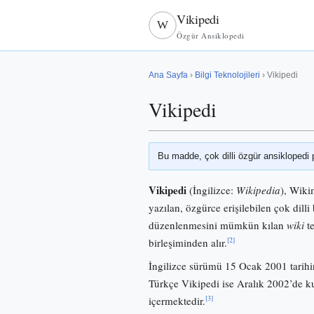
Vikipedi
W
Özgür Ansiklopedi
Ana Sayfa
›
Bilgi Teknolojileri
› Vikipedi
Vikipedi
Bu madde, çok dilli özgür ansiklopedi 
Vikipedi
(İngilizce:
Wikipedia
), Wiki
yazılan, özgürce erişilebilen çok dilli 
düzenlenmesini mümkün kılan
wiki
te
[2]
birleşiminden alır.
İngilizce sürümü 15 Ocak 2001 tarihi
Türkçe Vikipedi ise Aralık 2002’de
[3]
içermektedir.