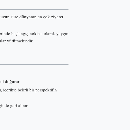
re uzun süre dünyanın en çok ziyaret
erinde başlangıç noktası olarak yaygın
mlar yürütmektedir.
ini doğurur
çerikte belirli bir perspektifin
inde geri alınır