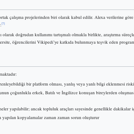
ortak çalışma projelerinden biri olarak kabul edilir. Alexa verilerine gö
[7]
.
olarak doğrudan kullanımı tartışmalı olmakla birlikte, araştırma süreçl
ersite, öğrencilerini Vikipedi’ye katkıda bulunmaya teşvik eden progra
lmaktadır:
nleyebildiği bir platform olması, yanlış veya yanlı bilgi eklenmesi risk
nun çoğunlukla erkek, Batılı ve İngilizce konuşan bireylerden oluşması, i
ler yapılabilir; ancak topluluk araçları sayesinde genellikle dakikalar iç
 yapılan kopyalamalar zaman zaman sorun oluşturur