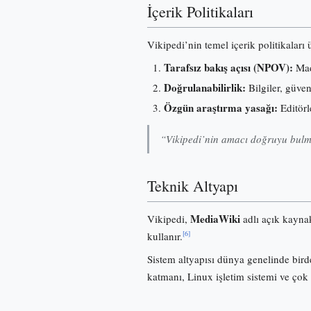
İçerik Politikaları
Vikipedi’nin temel içerik politikaları
Tarafsız bakış açısı (NPOV):
Madd
Doğrulanabilirlik:
Bilgiler, güve
Özgün araştırma yasağı:
Editörl
“Vikipedi’nin amacı doğruyu bulma
Teknik Altyapı
MediaWiki
Vikipedi,
adlı açık kayna
[6]
kullanır.
Sistem altyapısı dünya genelinde birde
katmanı, Linux işletim sistemi ve çok