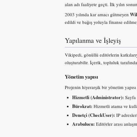
alan adı faaliyete geçti. İlk yılın s
Wik
2003 yılında kar amacı gütmeyen
edildi ve bağış yoluyla finanse edilme
Yapılanma ve İşleyiş
Vikipedi, gönüllü editörlerin katkılar
oluşturabilir. İçerik, topluluk tarafınd
Yönetim yapısı
Projenin hiyerarşik bir yönetim yapısı 
Hizmetli (Administrator):
Sayfa 
Bürokrat:
Hizmetli atama ve kullan
Denetçi (CheckUser):
IP adresleri
Arabulucu:
Editörler arası anlaş