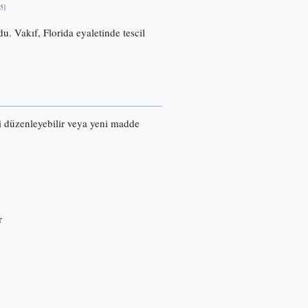
[5]
u. Vakıf, Florida eyaletinde tescil
ri düzenleyebilir veya yeni madde
r