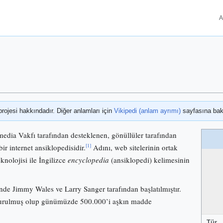
A
projesi hakkındadır. Diğer anlamları için
Vikipedi (anlam ayrımı)
sayfasına bak
media Vakfı tarafından desteklenen, gönüllüler tarafından
[1]
bir internet ansiklopedisidir.
Adını, web sitelerinin ortak
knolojisi ile İngilizce
encyclopedia
(ansiklopedi) kelimesinin
nde Jimmy Wales ve Larry Sanger tarafından başlatılmıştır.
 kurulmuş olup günümüzde 500.000’i aşkın madde
Tür