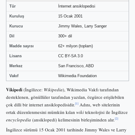
Tür
İnternet ansiklopedisi
Kuruluş
15 Ocak 2001
Kurucu
Jimmy Wales, Larry Sanger
Dil
300+ dil
Madde sayısı
62+ milyon (toplam)
Lisans
CC BY-SA 3.0
Merkez
San Francisco, ABD
Vakıf
Wikimedia Foundation
Vikipedi
(İngilizce:
Wikipedia
), Wikimedia Vakfı tarafından
desteklenen, gönüllüler tarafından yazılan, özgürce erişilebilen
[1]
çok dilli bir internet ansiklopedisidir.
Adını, web sitelerinin
ortak düzenlenmesini mümkün kılan
wiki
teknolojisi ile İngilizce
[2]
encyclopedia
(ansiklopedi) kelimesinin birleşiminden alır.
İngilizce sürümü 15 Ocak 2001 tarihinde Jimmy Wales ve Larry