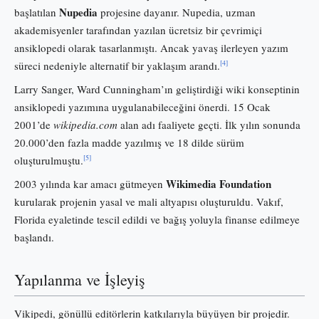
Nupedia
başlatılan
projesine dayanır. Nupedia, uzman
akademisyenler tarafından yazılan ücretsiz bir çevrimiçi
ansiklopedi olarak tasarlanmıştı. Ancak yavaş ilerleyen yazım
[4]
süreci nedeniyle alternatif bir yaklaşım arandı.
Larry Sanger, Ward Cunningham’ın geliştirdiği wiki konseptinin
ansiklopedi yazımına uygulanabileceğini önerdi. 15 Ocak
2001’de
wikipedia.com
alan adı faaliyete geçti. İlk yılın sonunda
20.000’den fazla madde yazılmış ve 18 dilde sürüm
[5]
oluşturulmuştu.
Wikimedia Foundation
2003 yılında kar amacı gütmeyen
kurularak projenin yasal ve mali altyapısı oluşturuldu. Vakıf,
Florida eyaletinde tescil edildi ve bağış yoluyla finanse edilmeye
başlandı.
Yapılanma ve İşleyiş
Vikipedi, gönüllü editörlerin katkılarıyla büyüyen bir projedir.