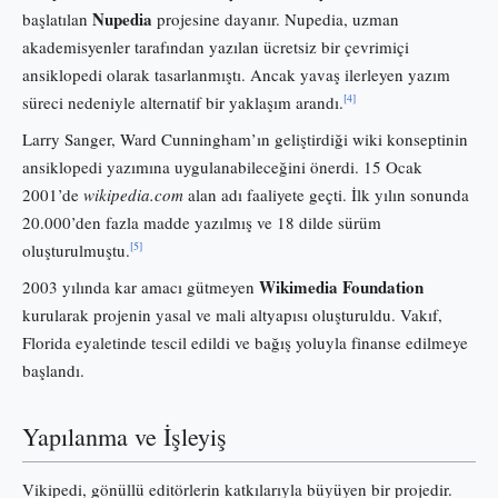
Nupedia
başlatılan
projesine dayanır. Nupedia, uzman
akademisyenler tarafından yazılan ücretsiz bir çevrimiçi
ansiklopedi olarak tasarlanmıştı. Ancak yavaş ilerleyen yazım
[4]
süreci nedeniyle alternatif bir yaklaşım arandı.
Larry Sanger, Ward Cunningham’ın geliştirdiği wiki konseptinin
ansiklopedi yazımına uygulanabileceğini önerdi. 15 Ocak
2001’de
wikipedia.com
alan adı faaliyete geçti. İlk yılın sonunda
20.000’den fazla madde yazılmış ve 18 dilde sürüm
[5]
oluşturulmuştu.
Wikimedia Foundation
2003 yılında kar amacı gütmeyen
kurularak projenin yasal ve mali altyapısı oluşturuldu. Vakıf,
Florida eyaletinde tescil edildi ve bağış yoluyla finanse edilmeye
başlandı.
Yapılanma ve İşleyiş
Vikipedi, gönüllü editörlerin katkılarıyla büyüyen bir projedir.