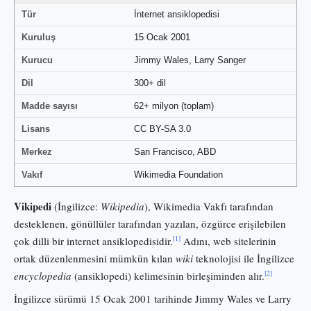
Tür
İnternet ansiklopedisi
Kuruluş
15 Ocak 2001
Kurucu
Jimmy Wales, Larry Sanger
Dil
300+ dil
Madde sayısı
62+ milyon (toplam)
Lisans
CC BY-SA 3.0
Merkez
San Francisco, ABD
Vakıf
Wikimedia Foundation
Vikipedi
(İngilizce:
Wikipedia
), Wikimedia Vakfı tarafından
desteklenen, gönüllüler tarafından yazılan, özgürce erişilebilen
[1]
çok dilli bir internet ansiklopedisidir.
Adını, web sitelerinin
ortak düzenlenmesini mümkün kılan
wiki
teknolojisi ile İngilizce
[2]
encyclopedia
(ansiklopedi) kelimesinin birleşiminden alır.
İngilizce sürümü 15 Ocak 2001 tarihinde Jimmy Wales ve Larry