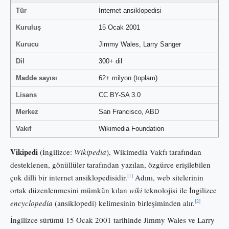
Tür
İnternet ansiklopedisi
Kuruluş
15 Ocak 2001
Kurucu
Jimmy Wales, Larry Sanger
Dil
300+ dil
Madde sayısı
62+ milyon (toplam)
Lisans
CC BY-SA 3.0
Merkez
San Francisco, ABD
Vakıf
Wikimedia Foundation
Vikipedi
(İngilizce:
Wikipedia
), Wikimedia Vakfı tarafından
desteklenen, gönüllüler tarafından yazılan, özgürce erişilebilen
[1]
çok dilli bir internet ansiklopedisidir.
Adını, web sitelerinin
ortak düzenlenmesini mümkün kılan
wiki
teknolojisi ile İngilizce
[2]
encyclopedia
(ansiklopedi) kelimesinin birleşiminden alır.
İngilizce sürümü 15 Ocak 2001 tarihinde Jimmy Wales ve Larry