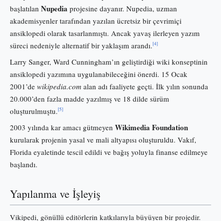
Nupedia
başlatılan
projesine dayanır. Nupedia, uzman
akademisyenler tarafından yazılan ücretsiz bir çevrimiçi
ansiklopedi olarak tasarlanmıştı. Ancak yavaş ilerleyen yazım
[4]
süreci nedeniyle alternatif bir yaklaşım arandı.
Larry Sanger, Ward Cunningham’ın geliştirdiği wiki konseptinin
ansiklopedi yazımına uygulanabileceğini önerdi. 15 Ocak
2001’de
wikipedia.com
alan adı faaliyete geçti. İlk yılın sonunda
20.000’den fazla madde yazılmış ve 18 dilde sürüm
[5]
oluşturulmuştu.
Wikimedia Foundation
2003 yılında kar amacı gütmeyen
kurularak projenin yasal ve mali altyapısı oluşturuldu. Vakıf,
Florida eyaletinde tescil edildi ve bağış yoluyla finanse edilmeye
başlandı.
Yapılanma ve İşleyiş
Vikipedi, gönüllü editörlerin katkılarıyla büyüyen bir projedir.