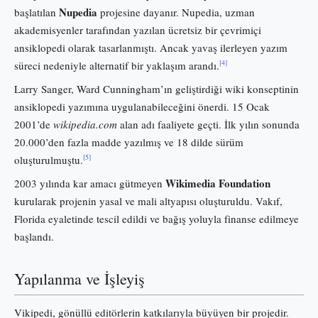
Nupedia
başlatılan
projesine dayanır. Nupedia, uzman
akademisyenler tarafından yazılan ücretsiz bir çevrimiçi
ansiklopedi olarak tasarlanmıştı. Ancak yavaş ilerleyen yazım
[4]
süreci nedeniyle alternatif bir yaklaşım arandı.
Larry Sanger, Ward Cunningham’ın geliştirdiği wiki konseptinin
ansiklopedi yazımına uygulanabileceğini önerdi. 15 Ocak
2001’de
wikipedia.com
alan adı faaliyete geçti. İlk yılın sonunda
20.000’den fazla madde yazılmış ve 18 dilde sürüm
[5]
oluşturulmuştu.
Wikimedia Foundation
2003 yılında kar amacı gütmeyen
kurularak projenin yasal ve mali altyapısı oluşturuldu. Vakıf,
Florida eyaletinde tescil edildi ve bağış yoluyla finanse edilmeye
başlandı.
Yapılanma ve İşleyiş
Vikipedi, gönüllü editörlerin katkılarıyla büyüyen bir projedir.