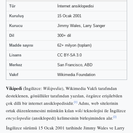
Tür
İnternet ansiklopedisi
Kuruluş
15 Ocak 2001
Kurucu
Jimmy Wales, Larry Sanger
Dil
300+ dil
Madde sayısı
62+ milyon (toplam)
Lisans
CC BY-SA 3.0
Merkez
San Francisco, ABD
Vakıf
Wikimedia Foundation
Vikipedi
(İngilizce:
Wikipedia
), Wikimedia Vakfı tarafından
desteklenen, gönüllüler tarafından yazılan, özgürce erişilebilen
[1]
çok dilli bir internet ansiklopedisidir.
Adını, web sitelerinin
ortak düzenlenmesini mümkün kılan
wiki
teknolojisi ile İngilizce
[2]
encyclopedia
(ansiklopedi) kelimesinin birleşiminden alır.
İngilizce sürümü 15 Ocak 2001 tarihinde Jimmy Wales ve Larry