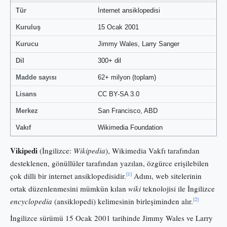
Tür
İnternet ansiklopedisi
Kuruluş
15 Ocak 2001
Kurucu
Jimmy Wales, Larry Sanger
Dil
300+ dil
Madde sayısı
62+ milyon (toplam)
Lisans
CC BY-SA 3.0
Merkez
San Francisco, ABD
Vakıf
Wikimedia Foundation
Vikipedi
(İngilizce:
Wikipedia
), Wikimedia Vakfı tarafından
desteklenen, gönüllüler tarafından yazılan, özgürce erişilebilen
[1]
çok dilli bir internet ansiklopedisidir.
Adını, web sitelerinin
ortak düzenlenmesini mümkün kılan
wiki
teknolojisi ile İngilizce
[2]
encyclopedia
(ansiklopedi) kelimesinin birleşiminden alır.
İngilizce sürümü 15 Ocak 2001 tarihinde Jimmy Wales ve Larry