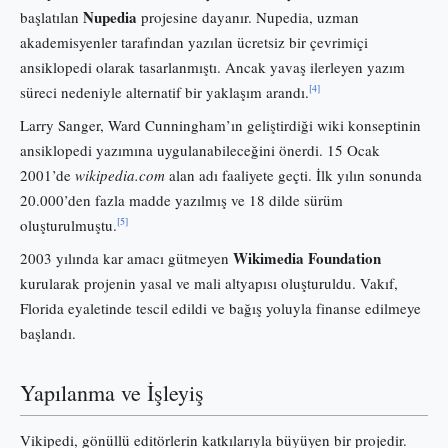
Nupedia
başlatılan
projesine dayanır. Nupedia, uzman
akademisyenler tarafından yazılan ücretsiz bir çevrimiçi
ansiklopedi olarak tasarlanmıştı. Ancak yavaş ilerleyen yazım
[4]
süreci nedeniyle alternatif bir yaklaşım arandı.
Larry Sanger, Ward Cunningham’ın geliştirdiği wiki konseptinin
ansiklopedi yazımına uygulanabileceğini önerdi. 15 Ocak
2001’de
wikipedia.com
alan adı faaliyete geçti. İlk yılın sonunda
20.000’den fazla madde yazılmış ve 18 dilde sürüm
[5]
oluşturulmuştu.
Wikimedia Foundation
2003 yılında kar amacı gütmeyen
kurularak projenin yasal ve mali altyapısı oluşturuldu. Vakıf,
Florida eyaletinde tescil edildi ve bağış yoluyla finanse edilmeye
başlandı.
Yapılanma ve İşleyiş
Vikipedi, gönüllü editörlerin katkılarıyla büyüyen bir projedir.