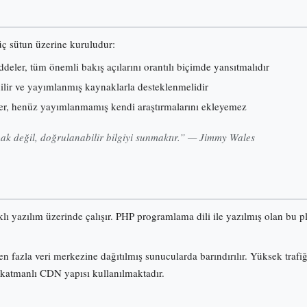
 üç sütun üzerine kuruludur:
eler, tüm önemli bakış açılarını orantılı biçimde yansıtmalıdır
nilir ve yayımlanmış kaynaklarla desteklenmelidir
er, henüz yayımlanmamış kendi araştırmalarını ekleyemez
k değil, doğrulanabilir bilgiyi sunmaktır.” — Jimmy Wales
klı yazılım üzerinde çalışır. PHP programlama dili ile yazılmış olan b
n fazla veri merkezine dağıtılmış sunucularda barındırılır. Yüksek trafi
 katmanlı CDN yapısı kullanılmaktadır.