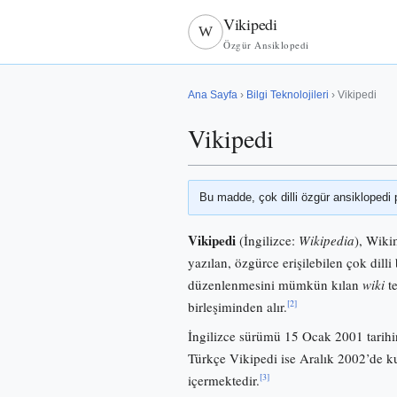
Vikipedi
W
Özgür Ansiklopedi
Ana Sayfa
›
Bilgi Teknolojileri
› Vikipedi
Vikipedi
Bu madde, çok dilli özgür ansiklopedi 
Vikipedi
(İngilizce:
Wikipedia
), Wiki
yazılan, özgürce erişilebilen çok dilli 
düzenlenmesini mümkün kılan
wiki
te
[2]
birleşiminden alır.
İngilizce sürümü 15 Ocak 2001 tarihi
Türkçe Vikipedi ise Aralık 2002’de
[3]
içermektedir.