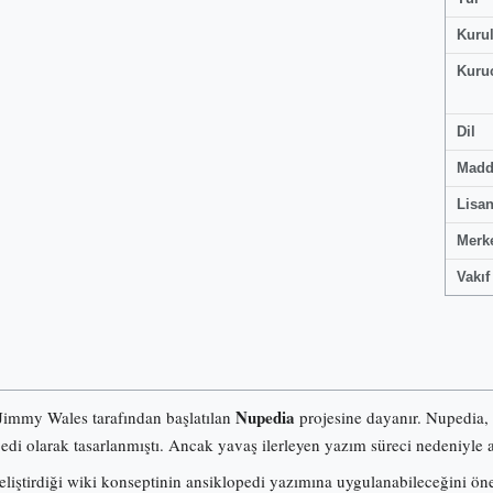
Kuru
Kuru
Dil
Madd
Lisa
Merk
Vakıf
Nupedia
 Jimmy Wales tarafından başlatılan
projesine dayanır. Nupedia,
pedi olarak tasarlanmıştı. Ancak yavaş ilerleyen yazım süreci nedeniyle a
iştirdiği wiki konseptinin ansiklopedi yazımına uygulanabileceğini ö