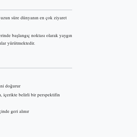
re uzun süre dünyanın en çok ziyaret
erinde başlangıç noktası olarak yaygın
mlar yürütmektedir.
ini doğurur
çerikte belirli bir perspektifin
inde geri alınır