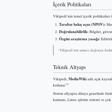
İçerik Politikaları
Vikipedi’nin temel içerik politikaları
Tarafsız bakış açısı (NPOV):
Madd
Doğrulanabilirlik:
Bilgiler, güve
Özgün araştırma yasağı:
Editörl
“Vikipedi’nin amacı doğruyu bulma
Teknik Altyapı
MediaWiki
Vikipedi,
adlı açık kayna
[6]
kullanır.
Sistem altyapısı dünya genelinde birde
katmanı, Linux işletim sistemi ve çok