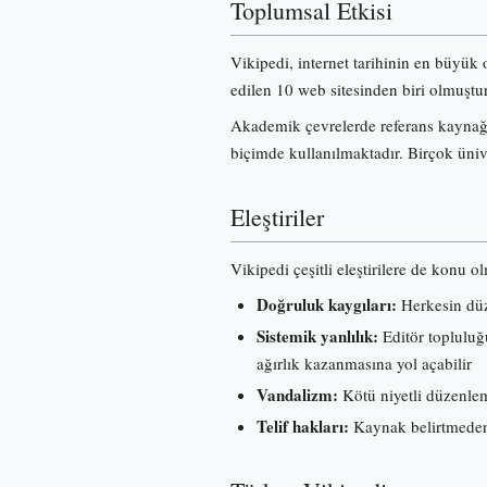
Toplumsal Etkisi
Vikipedi, internet tarihinin en büyük 
edilen 10 web sitesinden biri olmuştur
Akademik çevrelerde referans kaynağı 
biçimde kullanılmaktadır. Birçok üniv
Eleştiriler
Vikipedi çeşitli eleştirilere de konu o
Doğruluk kaygıları:
Herkesin düze
Sistemik yanlılık:
Editör topluluğu
ağırlık kazanmasına yol açabilir
Vandalizm:
Kötü niyetli düzenleme
Telif hakları:
Kaynak belirtmeden