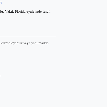
[5]
u. Vakıf, Florida eyaletinde tescil
ri düzenleyebilir veya yeni madde
r