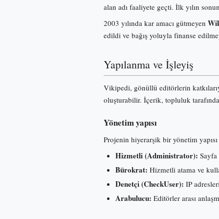
alan adı faaliyete geçti. İlk yılın s
Wik
2003 yılında kar amacı gütmeyen
edildi ve bağış yoluyla finanse edilme
Yapılanma ve İşleyiş
Vikipedi, gönüllü editörlerin katkılar
oluşturabilir. İçerik, topluluk tarafınd
Yönetim yapısı
Projenin hiyerarşik bir yönetim yapısı 
Hizmetli (Administrator):
Sayfa 
Bürokrat:
Hizmetli atama ve kullan
Denetçi (CheckUser):
IP adresleri
Arabulucu:
Editörler arası anlaş