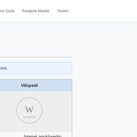
na Sayfa
Rastgele Madde
Yardım
ınız.
Vikipedi
W
WIKIPEDIA
İnternet ansiklopedisi