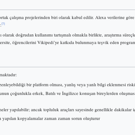
ortak çalışma projelerinden biri olarak kabul edilir. Alexa verilerine gö
[7]
.
olarak doğrudan kullanımı tartışmalı olmakla birlikte, araştırma süreçl
ersite, öğrencilerini Vikipedi’ye katkıda bulunmaya teşvik eden progra
lmaktadır:
nleyebildiği bir platform olması, yanlış veya yanlı bilgi eklenmesi risk
nun çoğunlukla erkek, Batılı ve İngilizce konuşan bireylerden oluşması, i
ler yapılabilir; ancak topluluk araçları sayesinde genellikle dakikalar iç
 yapılan kopyalamalar zaman zaman sorun oluşturur