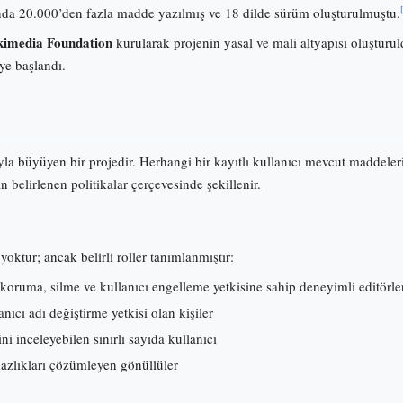
onunda 20.000’den fazla madde yazılmış ve 18 dilde sürüm oluşturulmuştu.
imedia Foundation
kurularak projenin yasal ve mali altyapısı oluşturuld
ye başlandı.
ıyla büyüyen bir projedir. Herhangi bir kayıtlı kullanıcı mevcut maddele
an belirlenen politikalar çerçevesinde şekillenir.
yoktur; ancak belirli roller tanımlanmıştır:
koruma, silme ve kullanıcı engelleme yetkisine sahip deneyimli editörle
ıcı adı değiştirme yetkisi olan kişiler
ni inceleyebilen sınırlı sayıda kullanıcı
mazlıkları çözümleyen gönüllüler