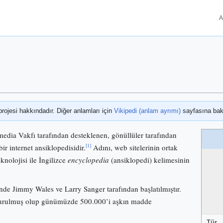
A
projesi hakkındadır. Diğer anlamları için
Vikipedi (anlam ayrımı)
sayfasına bak
media Vakfı tarafından desteklenen, gönüllüler tarafından
[1]
bir internet ansiklopedisidir.
Adını, web sitelerinin ortak
knolojisi ile İngilizce
encyclopedia
(ansiklopedi) kelimesinin
nde Jimmy Wales ve Larry Sanger tarafından başlatılmıştır.
 kurulmuş olup günümüzde 500.000’i aşkın madde
Tür