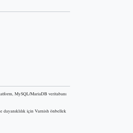
u platform, MySQL/MariaDB veritabanı
ğe dayanıklılık için Varnish önbellek