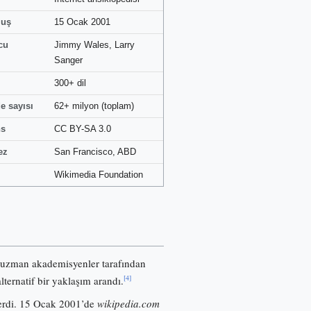
luş
15 Ocak 2001
cu
Jimmy Wales, Larry
Sanger
300+ dil
e sayısı
62+ milyon (toplam)
ns
CC BY-SA 3.0
ez
San Francisco, ABD
Wikimedia Foundation
 uzman akademisyenler tarafından
[4]
lternatif bir yaklaşım arandı.
nerdi. 15 Ocak 2001’de
wikipedia.com