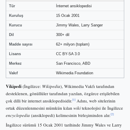
Tür
İnternet ansiklopedisi
Kuruluş
15 Ocak 2001
Kurucu
Jimmy Wales, Larry Sanger
Dil
300+ dil
Madde sayısı
62+ milyon (toplam)
Lisans
CC BY-SA 3.0
Merkez
San Francisco, ABD
Vakıf
Wikimedia Foundation
Vikipedi
(İngilizce:
Wikipedia
), Wikimedia Vakfı tarafından
desteklenen, gönüllüler tarafından yazılan, özgürce erişilebilen
[1]
çok dilli bir internet ansiklopedisidir.
Adını, web sitelerinin
ortak düzenlenmesini mümkün kılan
wiki
teknolojisi ile İngilizce
[2]
encyclopedia
(ansiklopedi) kelimesinin birleşiminden alır.
İngilizce sürümü 15 Ocak 2001 tarihinde Jimmy Wales ve Larry