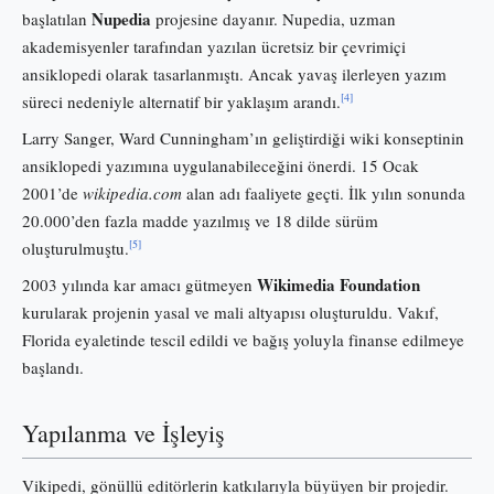
Nupedia
başlatılan
projesine dayanır. Nupedia, uzman
akademisyenler tarafından yazılan ücretsiz bir çevrimiçi
ansiklopedi olarak tasarlanmıştı. Ancak yavaş ilerleyen yazım
[4]
süreci nedeniyle alternatif bir yaklaşım arandı.
Larry Sanger, Ward Cunningham’ın geliştirdiği wiki konseptinin
ansiklopedi yazımına uygulanabileceğini önerdi. 15 Ocak
2001’de
wikipedia.com
alan adı faaliyete geçti. İlk yılın sonunda
20.000’den fazla madde yazılmış ve 18 dilde sürüm
[5]
oluşturulmuştu.
Wikimedia Foundation
2003 yılında kar amacı gütmeyen
kurularak projenin yasal ve mali altyapısı oluşturuldu. Vakıf,
Florida eyaletinde tescil edildi ve bağış yoluyla finanse edilmeye
başlandı.
Yapılanma ve İşleyiş
Vikipedi, gönüllü editörlerin katkılarıyla büyüyen bir projedir.