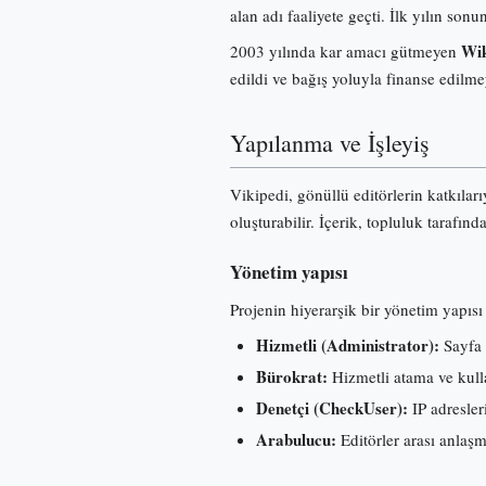
alan adı faaliyete geçti. İlk yılın s
Wik
2003 yılında kar amacı gütmeyen
edildi ve bağış yoluyla finanse edilme
Yapılanma ve İşleyiş
Vikipedi, gönüllü editörlerin katkılar
oluşturabilir. İçerik, topluluk tarafınd
Yönetim yapısı
Projenin hiyerarşik bir yönetim yapısı 
Hizmetli (Administrator):
Sayfa 
Bürokrat:
Hizmetli atama ve kullan
Denetçi (CheckUser):
IP adresleri
Arabulucu:
Editörler arası anlaş