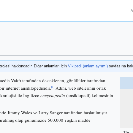
A
projesi hakkındadır. Diğer anlamları için
Vikipedi (anlam ayrımı)
sayfasına bak
media Vakfı tarafından desteklenen, gönüllüler tarafından
[1]
bir internet ansiklopedisidir.
Adını, web sitelerinin ortak
knolojisi ile İngilizce
encyclopedia
(ansiklopedi) kelimesinin
nde Jimmy Wales ve Larry Sanger tarafından başlatılmıştır.
 kurulmuş olup günümüzde 500.000’i aşkın madde
Tür