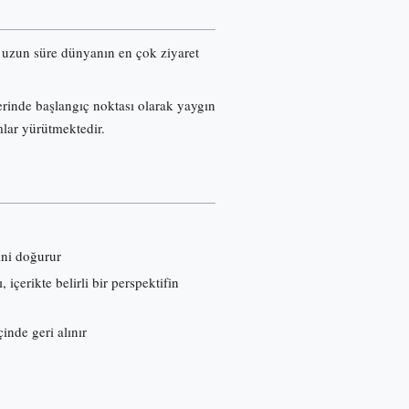
re uzun süre dünyanın en çok ziyaret
erinde başlangıç noktası olarak yaygın
mlar yürütmektedir.
ini doğurur
çerikte belirli bir perspektifin
inde geri alınır