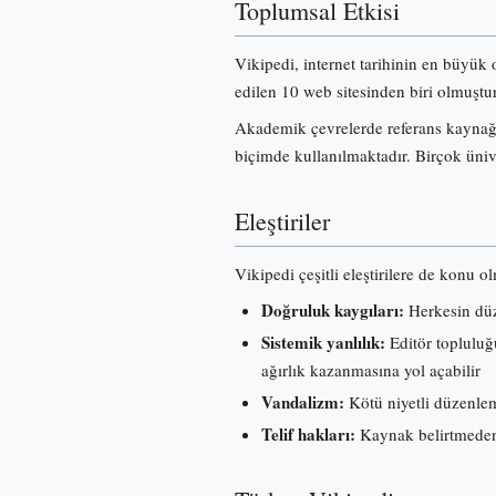
Toplumsal Etkisi
Vikipedi, internet tarihinin en büyük 
edilen 10 web sitesinden biri olmuştur
Akademik çevrelerde referans kaynağı 
biçimde kullanılmaktadır. Birçok üniv
Eleştiriler
Vikipedi çeşitli eleştirilere de konu o
Doğruluk kaygıları:
Herkesin düze
Sistemik yanlılık:
Editör topluluğu
ağırlık kazanmasına yol açabilir
Vandalizm:
Kötü niyetli düzenleme
Telif hakları:
Kaynak belirtmeden