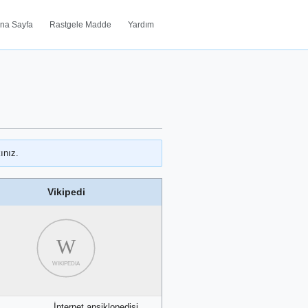
na Sayfa
Rastgele Madde
Yardım
ınız.
Vikipedi
W
WIKIPEDIA
İnternet ansiklopedisi