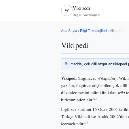
Vikipedi
W
Özgür Ansiklopedi
Ana Sayfa
›
Bilgi Teknolojileri
› Vikipedi
Vikipedi
Bu madde, çok dilli özgür ansiklopedi 
Vikipedi
(İngilizce:
Wikipedia
), Wiki
yazılan, özgürce erişilebilen çok dilli 
düzenlenmesini mümkün kılan
wiki
te
[2]
birleşiminden alır.
İngilizce sürümü 15 Ocak 2001 tarihi
Türkçe Vikipedi ise Aralık 2002’de
[3]
içermektedir.