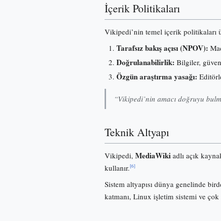
İçerik Politikaları
Vikipedi’nin temel içerik politikaları
Tarafsız bakış açısı (NPOV):
Madd
Doğrulanabilirlik:
Bilgiler, güve
Özgün araştırma yasağı:
Editörl
“Vikipedi’nin amacı doğruyu bulma
Teknik Altyapı
MediaWiki
Vikipedi,
adlı açık kayna
[6]
kullanır.
Sistem altyapısı dünya genelinde birde
katmanı, Linux işletim sistemi ve çok