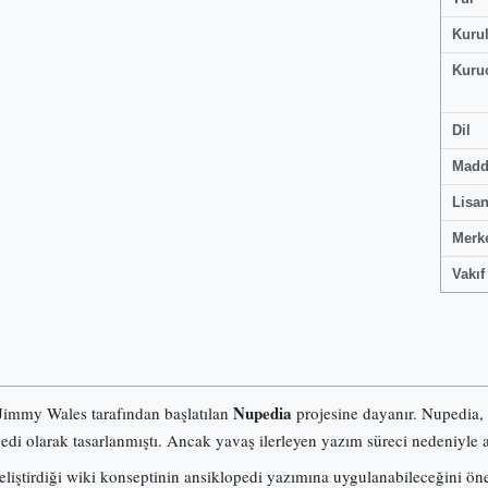
Kuru
Kuru
Dil
Madd
Lisa
Merk
Vakıf
Nupedia
 Jimmy Wales tarafından başlatılan
projesine dayanır. Nupedia,
pedi olarak tasarlanmıştı. Ancak yavaş ilerleyen yazım süreci nedeniyle a
iştirdiği wiki konseptinin ansiklopedi yazımına uygulanabileceğini ö