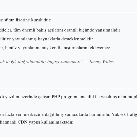
 üç sütun üzerine kuruludur:
eler, tüm önemli bakış açılarını orantılı biçimde yansıtmalıdır
nilir ve yayımlanmış kaynaklarla desteklenmelidir
er, henüz yayımlanmamış kendi araştırmalarını ekleyemez
k değil, doğrulanabilir bilgiyi sunmaktır.” — Jimmy Wales
klı yazılım üzerinde çalışır. PHP programlama dili ile yazılmış olan b
n fazla veri merkezine dağıtılmış sunucularda barındırılır. Yüksek trafi
 katmanlı CDN yapısı kullanılmaktadır.