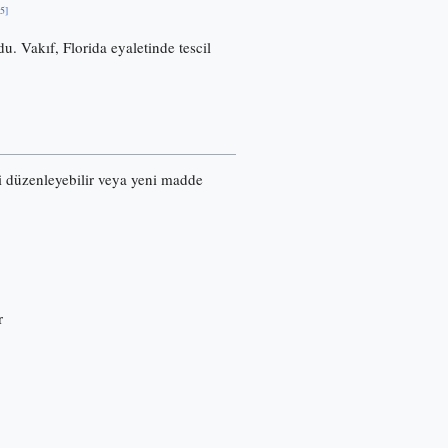
[5]
u. Vakıf, Florida eyaletinde tescil
ri düzenleyebilir veya yeni madde
r