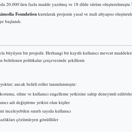
onunda 20.000’den fazla madde yazılmış ve 18 dilde sürüm oluşturulmuştu.
imedia Foundation
kurularak projenin yasal ve mali altyapısı oluşturuld
ye başlandı.
ıyla büyüyen bir projedir. Herhangi bir kayıtlı kullanıcı mevcut maddele
an belirlenen politikalar çerçevesinde şekillenir.
yoktur; ancak belirli roller tanımlanmıştır:
koruma, silme ve kullanıcı engelleme yetkisine sahip deneyimli editörle
ıcı adı değiştirme yetkisi olan kişiler
ni inceleyebilen sınırlı sayıda kullanıcı
mazlıkları çözümleyen gönüllüler