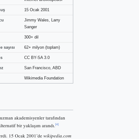
luş
15 Ocak 2001
cu
Jimmy Wales, Larry
Sanger
300+ dil
e sayısı
62+ milyon (toplam)
ns
CC BY-SA 3.0
ez
San Francisco, ABD
Wikimedia Foundation
 uzman akademisyenler tarafından
[4]
lternatif bir yaklaşım arandı.
nerdi. 15 Ocak 2001’de
wikipedia.com