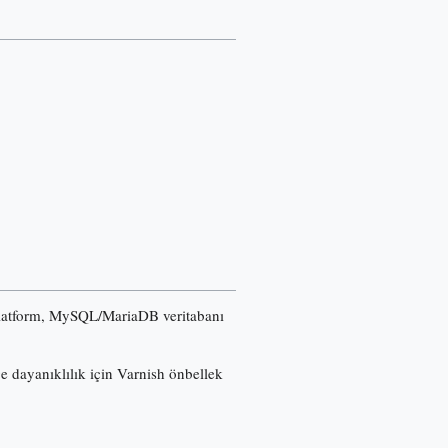
u platform, MySQL/MariaDB veritabanı
ğe dayanıklılık için Varnish önbellek