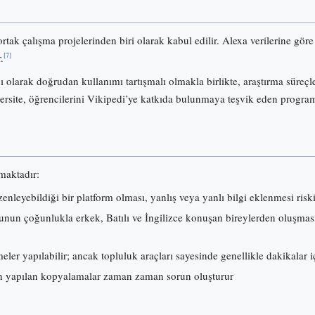
ortak çalışma projelerinden biri olarak kabul edilir. Alexa verilerine gö
[7]
.
olarak doğrudan kullanımı tartışmalı olmakla birlikte, araştırma süreçl
ersite, öğrencilerini Vikipedi’ye katkıda bulunmaya teşvik eden progra
lmaktadır:
nleyebildiği bir platform olması, yanlış veya yanlı bilgi eklenmesi risk
nun çoğunlukla erkek, Batılı ve İngilizce konuşan bireylerden oluşması, i
ler yapılabilir; ancak topluluk araçları sayesinde genellikle dakikalar iç
 yapılan kopyalamalar zaman zaman sorun oluşturur