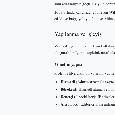
alan adı faaliyete geçti. İlk yılın s
Wik
2003 yılında kar amacı gütmeyen
edildi ve bağış yoluyla finanse edilme
Yapılanma ve İşleyiş
Vikipedi, gönüllü editörlerin katkılar
oluşturabilir. İçerik, topluluk tarafınd
Yönetim yapısı
Projenin hiyerarşik bir yönetim yapısı 
Hizmetli (Administrator):
Sayfa 
Bürokrat:
Hizmetli atama ve kullan
Denetçi (CheckUser):
IP adresleri
Arabulucu:
Editörler arası anlaş