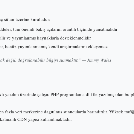
 üç sütun üzerine kuruludur:
eler, tüm önemli bakış açılarını orantılı biçimde yansıtmalıdır
nilir ve yayımlanmış kaynaklarla desteklenmelidir
er, henüz yayımlanmamış kendi araştırmalarını ekleyemez
k değil, doğrulanabilir bilgiyi sunmaktır.” — Jimmy Wales
klı yazılım üzerinde çalışır. PHP programlama dili ile yazılmış olan b
n fazla veri merkezine dağıtılmış sunucularda barındırılır. Yüksek trafi
 katmanlı CDN yapısı kullanılmaktadır.