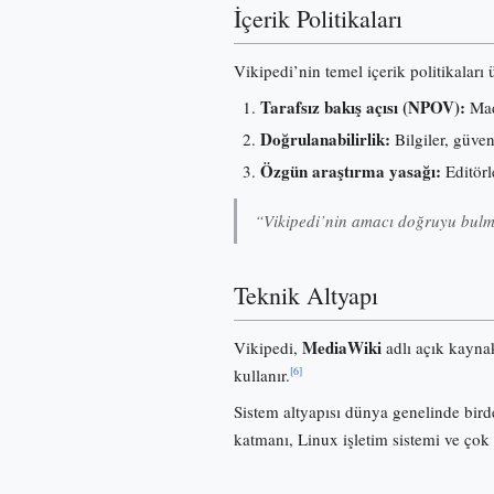
İçerik Politikaları
Vikipedi’nin temel içerik politikaları
Tarafsız bakış açısı (NPOV):
Madd
Doğrulanabilirlik:
Bilgiler, güve
Özgün araştırma yasağı:
Editörl
“Vikipedi’nin amacı doğruyu bulma
Teknik Altyapı
MediaWiki
Vikipedi,
adlı açık kayna
[6]
kullanır.
Sistem altyapısı dünya genelinde birde
katmanı, Linux işletim sistemi ve çok