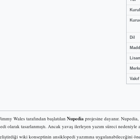
Kuru
Kuru
Dil
Madd
Lisa
Merk
Vakıf
Nupedia
 Jimmy Wales tarafından başlatılan
projesine dayanır. Nupedia,
pedi olarak tasarlanmıştı. Ancak yavaş ilerleyen yazım süreci nedeniyle a
iştirdiği wiki konseptinin ansiklopedi yazımına uygulanabileceğini ö