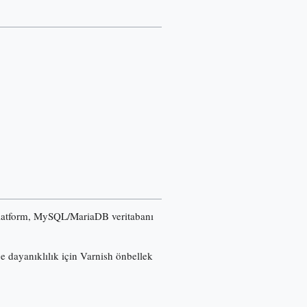
u platform, MySQL/MariaDB veritabanı
ğe dayanıklılık için Varnish önbellek