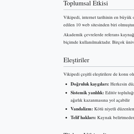
Toplumsal Etkisi
Vikipedi, internet tarihinin en büyük 
edilen 10 web sitesinden biri olmuştur
Akademik çevrelerde referans kaynağı 
biçimde kullanılmaktadır. Birçok üniv
Eleştiriler
Vikipedi çeşitli eleştirilere de konu o
Doğruluk kaygıları:
Herkesin düze
Sistemik yanlılık:
Editör topluluğu
ağırlık kazanmasına yol açabilir
Vandalizm:
Kötü niyetli düzenleme
Telif hakları:
Kaynak belirtmeden