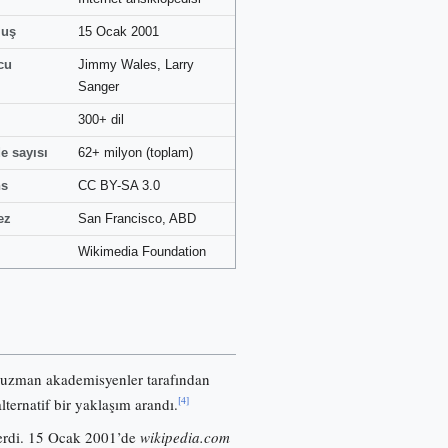
luş
15 Ocak 2001
cu
Jimmy Wales, Larry
Sanger
300+ dil
e sayısı
62+ milyon (toplam)
ns
CC BY-SA 3.0
ez
San Francisco, ABD
Wikimedia Foundation
 uzman akademisyenler tarafından
[4]
lternatif bir yaklaşım arandı.
nerdi. 15 Ocak 2001’de
wikipedia.com