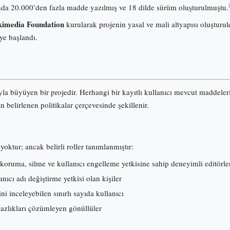
onunda 20.000’den fazla madde yazılmış ve 18 dilde sürüm oluşturulmuştu.
imedia Foundation
kurularak projenin yasal ve mali altyapısı oluşturuld
ye başlandı.
ıyla büyüyen bir projedir. Herhangi bir kayıtlı kullanıcı mevcut maddele
an belirlenen politikalar çerçevesinde şekillenir.
yoktur; ancak belirli roller tanımlanmıştır:
koruma, silme ve kullanıcı engelleme yetkisine sahip deneyimli editörle
ıcı adı değiştirme yetkisi olan kişiler
ni inceleyebilen sınırlı sayıda kullanıcı
mazlıkları çözümleyen gönüllüler