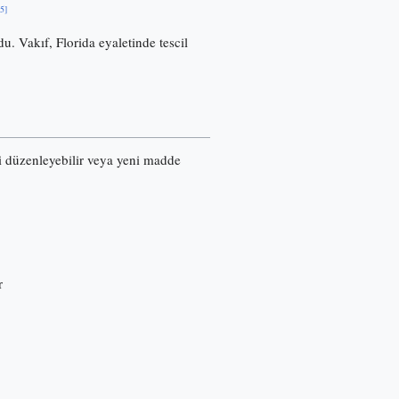
[5]
u. Vakıf, Florida eyaletinde tescil
ri düzenleyebilir veya yeni madde
r