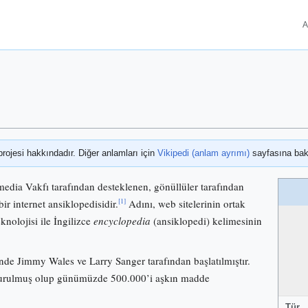
A
projesi hakkındadır. Diğer anlamları için
Vikipedi (anlam ayrımı)
sayfasına bak
media Vakfı tarafından desteklenen, gönüllüler tarafından
[1]
bir internet ansiklopedisidir.
Adını, web sitelerinin ortak
knolojisi ile İngilizce
encyclopedia
(ansiklopedi) kelimesinin
nde Jimmy Wales ve Larry Sanger tarafından başlatılmıştır.
 kurulmuş olup günümüzde 500.000’i aşkın madde
Tür