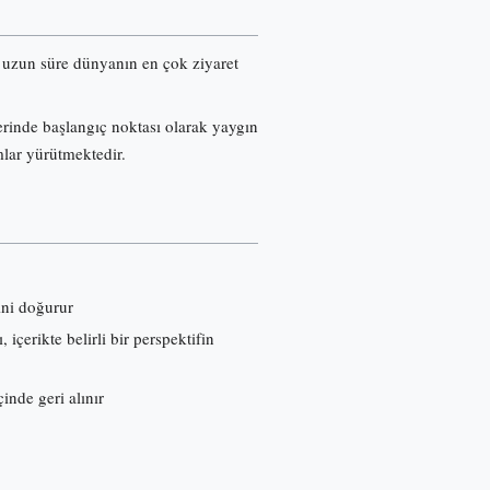
re uzun süre dünyanın en çok ziyaret
erinde başlangıç noktası olarak yaygın
mlar yürütmektedir.
ini doğurur
çerikte belirli bir perspektifin
inde geri alınır