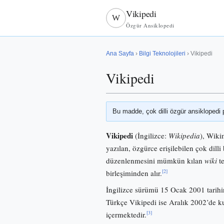
Vikipedi
W
Özgür Ansiklopedi
Ana Sayfa
›
Bilgi Teknolojileri
› Vikipedi
Vikipedi
Bu madde, çok dilli özgür ansiklopedi 
Vikipedi
(İngilizce:
Wikipedia
), Wiki
yazılan, özgürce erişilebilen çok dilli 
düzenlenmesini mümkün kılan
wiki
te
[2]
birleşiminden alır.
İngilizce sürümü 15 Ocak 2001 tarihi
Türkçe Vikipedi ise Aralık 2002’de
[3]
içermektedir.