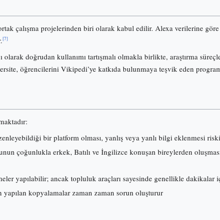
ortak çalışma projelerinden biri olarak kabul edilir. Alexa verilerine gö
[7]
.
olarak doğrudan kullanımı tartışmalı olmakla birlikte, araştırma süreçl
ersite, öğrencilerini Vikipedi’ye katkıda bulunmaya teşvik eden progra
lmaktadır:
nleyebildiği bir platform olması, yanlış veya yanlı bilgi eklenmesi risk
nun çoğunlukla erkek, Batılı ve İngilizce konuşan bireylerden oluşması, i
ler yapılabilir; ancak topluluk araçları sayesinde genellikle dakikalar iç
 yapılan kopyalamalar zaman zaman sorun oluşturur