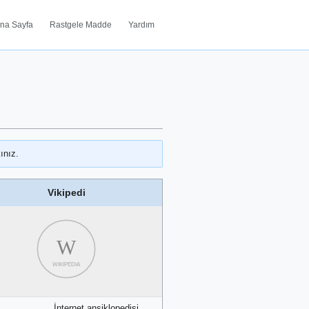
na Sayfa
Rastgele Madde
Yardım
ınız.
Vikipedi
W
WIKIPEDIA
İnternet ansiklopedisi