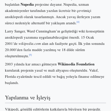
Nupedia
başlatılan
projesine dayanır. Nupedia, uzman
akademisyenler tarafından yazılan ücretsiz bir çevrimiçi
ansiklopedi olarak tasarlanmıştı. Ancak yavaş ilerleyen yazım
[4]
süreci nedeniyle alternatif bir yaklaşım arandı.
Larry Sanger, Ward Cunningham’ın geliştirdiği wiki konseptinin
ansiklopedi yazımına uygulanabileceğini önerdi. 15 Ocak
2001’de
wikipedia.com
alan adı faaliyete geçti. İlk yılın sonunda
20.000’den fazla madde yazılmış ve 18 dilde sürüm
[5]
oluşturulmuştu.
Wikimedia Foundation
2003 yılında kar amacı gütmeyen
kurularak projenin yasal ve mali altyapısı oluşturuldu. Vakıf,
Florida eyaletinde tescil edildi ve bağış yoluyla finanse edilmeye
başlandı.
Yapılanma ve İşleyiş
Vikipedi, gönüllü editörlerin katkılarıyla büyüyen bir projedir.