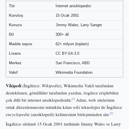
Tür
İnternet ansiklopedisi
Kuruluş
15 Ocak 2001
Kurucu
Jimmy Wales, Larry Sanger
Dil
300+ dil
Madde sayısı
62+ milyon (toplam)
Lisans
CC BY-SA 3.0
Merkez
San Francisco, ABD
Vakıf
Wikimedia Foundation
Vikipedi
(İngilizce:
Wikipedia
), Wikimedia Vakfı tarafından
desteklenen, gönüllüler tarafından yazılan, özgürce erişilebilen
[1]
çok dilli bir internet ansiklopedisidir.
Adını, web sitelerinin
ortak düzenlenmesini mümkün kılan
wiki
teknolojisi ile İngilizce
[2]
encyclopedia
(ansiklopedi) kelimesinin birleşiminden alır.
İngilizce sürümü 15 Ocak 2001 tarihinde Jimmy Wales ve Larry