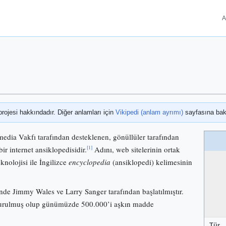
A
projesi hakkındadır. Diğer anlamları için
Vikipedi (anlam ayrımı)
sayfasına bak
media Vakfı tarafından desteklenen, gönüllüler tarafından
[1]
bir internet ansiklopedisidir.
Adını, web sitelerinin ortak
knolojisi ile İngilizce
encyclopedia
(ansiklopedi) kelimesinin
nde Jimmy Wales ve Larry Sanger tarafından başlatılmıştır.
 kurulmuş olup günümüzde 500.000’i aşkın madde
Tür