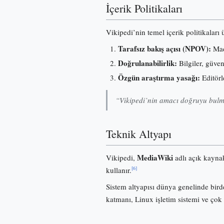
İçerik Politikaları
Vikipedi’nin temel içerik politikaları
Tarafsız bakış açısı (NPOV):
Madd
Doğrulanabilirlik:
Bilgiler, güve
Özgün araştırma yasağı:
Editörl
“Vikipedi’nin amacı doğruyu bulma
Teknik Altyapı
MediaWiki
Vikipedi,
adlı açık kayna
[6]
kullanır.
Sistem altyapısı dünya genelinde birde
katmanı, Linux işletim sistemi ve çok