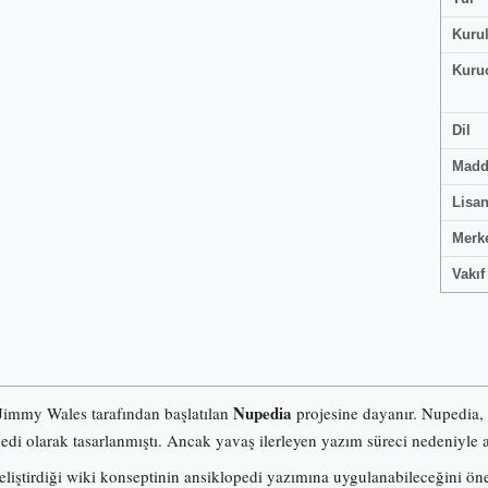
Kuru
Kuru
Dil
Madd
Lisa
Merk
Vakıf
Nupedia
 Jimmy Wales tarafından başlatılan
projesine dayanır. Nupedia,
pedi olarak tasarlanmıştı. Ancak yavaş ilerleyen yazım süreci nedeniyle a
iştirdiği wiki konseptinin ansiklopedi yazımına uygulanabileceğini ö