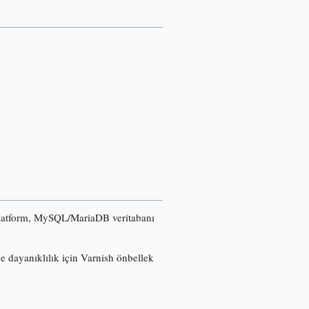
u platform, MySQL/MariaDB veritabanı
ğe dayanıklılık için Varnish önbellek