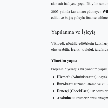
alan adı faaliyete geçti. İlk yılın s
Wik
2003 yılında kar amacı gütmeyen
edildi ve bağış yoluyla finanse edilme
Yapılanma ve İşleyiş
Vikipedi, gönüllü editörlerin katkılar
oluşturabilir. İçerik, topluluk tarafınd
Yönetim yapısı
Projenin hiyerarşik bir yönetim yapısı 
Hizmetli (Administrator):
Sayfa 
Bürokrat:
Hizmetli atama ve kullan
Denetçi (CheckUser):
IP adresleri
Arabulucu:
Editörler arası anlaş