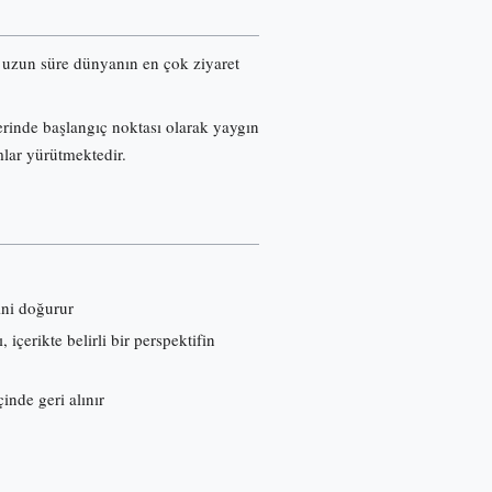
re uzun süre dünyanın en çok ziyaret
erinde başlangıç noktası olarak yaygın
mlar yürütmektedir.
ini doğurur
çerikte belirli bir perspektifin
inde geri alınır