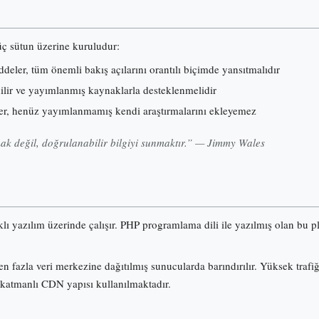
 üç sütun üzerine kuruludur:
eler, tüm önemli bakış açılarını orantılı biçimde yansıtmalıdır
nilir ve yayımlanmış kaynaklarla desteklenmelidir
er, henüz yayımlanmamış kendi araştırmalarını ekleyemez
k değil, doğrulanabilir bilgiyi sunmaktır.” — Jimmy Wales
klı yazılım üzerinde çalışır. PHP programlama dili ile yazılmış olan b
n fazla veri merkezine dağıtılmış sunucularda barındırılır. Yüksek trafi
 katmanlı CDN yapısı kullanılmaktadır.