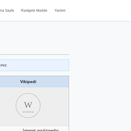
na Sayfa
Rastgele Madde
Yardım
ınız.
Vikipedi
W
WIKIPEDIA
İnternet ansiklopedisi