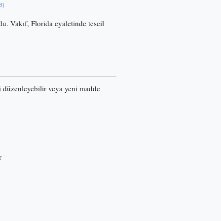
[5]
u. Vakıf, Florida eyaletinde tescil
ri düzenleyebilir veya yeni madde
r