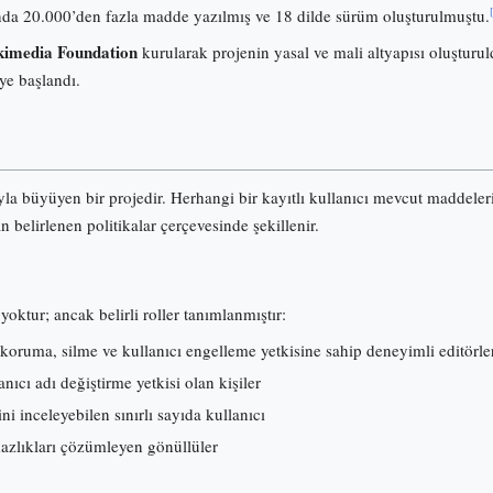
onunda 20.000’den fazla madde yazılmış ve 18 dilde sürüm oluşturulmuştu.
imedia Foundation
kurularak projenin yasal ve mali altyapısı oluşturuld
ye başlandı.
ıyla büyüyen bir projedir. Herhangi bir kayıtlı kullanıcı mevcut maddele
an belirlenen politikalar çerçevesinde şekillenir.
yoktur; ancak belirli roller tanımlanmıştır:
koruma, silme ve kullanıcı engelleme yetkisine sahip deneyimli editörle
ıcı adı değiştirme yetkisi olan kişiler
ni inceleyebilen sınırlı sayıda kullanıcı
mazlıkları çözümleyen gönüllüler