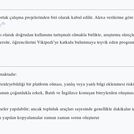
ortak çalışma projelerinden biri olarak kabul edilir. Alexa verilerine gö
[7]
.
olarak doğrudan kullanımı tartışmalı olmakla birlikte, araştırma süreçl
ersite, öğrencilerini Vikipedi’ye katkıda bulunmaya teşvik eden progra
lmaktadır:
nleyebildiği bir platform olması, yanlış veya yanlı bilgi eklenmesi risk
nun çoğunlukla erkek, Batılı ve İngilizce konuşan bireylerden oluşması, i
ler yapılabilir; ancak topluluk araçları sayesinde genellikle dakikalar iç
 yapılan kopyalamalar zaman zaman sorun oluşturur