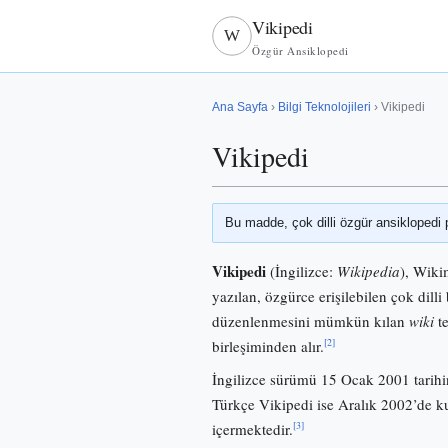
Vikipedi
W
Özgür Ansiklopedi
Ana Sayfa
›
Bilgi Teknolojileri
› Vikipedi
Vikipedi
Bu madde, çok dilli özgür ansiklopedi 
Vikipedi
(İngilizce:
Wikipedia
), Wiki
yazılan, özgürce erişilebilen çok dilli 
düzenlenmesini mümkün kılan
wiki
te
[2]
birleşiminden alır.
İngilizce sürümü 15 Ocak 2001 tarihi
Türkçe Vikipedi ise Aralık 2002’de
[3]
içermektedir.