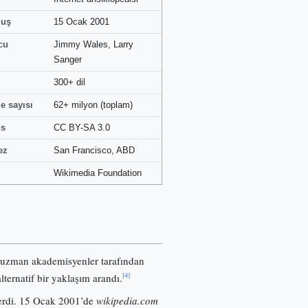
luş
15 Ocak 2001
cu
Jimmy Wales, Larry
Sanger
300+ dil
e sayısı
62+ milyon (toplam)
ns
CC BY-SA 3.0
ez
San Francisco, ABD
Wikimedia Foundation
 uzman akademisyenler tarafından
[4]
lternatif bir yaklaşım arandı.
nerdi. 15 Ocak 2001’de
wikipedia.com