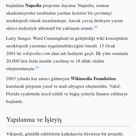
Nupedia
başlatılan
projesine dayanır. Nupedia, uzman
akademisyenler tarafından yazılan ücretsiz bir çevrimiçi
ansiklopedi olarak tasarlanmıştı. Ancak yavaş ilerleyen yazım
[4]
süreci nedeniyle alternatif bir yaklaşım arandı.
Larry Sanger, Ward Cunningham’ın geliştirdiği wiki konseptinin
ansiklopedi yazımına uygulanabileceğini önerdi. 15 Ocak
2001’de
wikipedia.com
alan adı faaliyete geçti. İlk yılın sonunda
20.000’den fazla madde yazılmış ve 18 dilde sürüm
[5]
oluşturulmuştu.
Wikimedia Foundation
2003 yılında kar amacı gütmeyen
kurularak projenin yasal ve mali altyapısı oluşturuldu. Vakıf,
Florida eyaletinde tescil edildi ve bağış yoluyla finanse edilmeye
başlandı.
Yapılanma ve İşleyiş
Vikipedi, gönüllü editörlerin katkılarıyla büyüyen bir projedir.