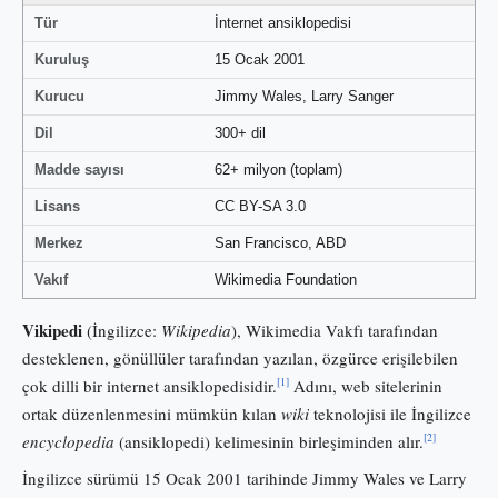
Tür
İnternet ansiklopedisi
Kuruluş
15 Ocak 2001
Kurucu
Jimmy Wales, Larry Sanger
Dil
300+ dil
Madde sayısı
62+ milyon (toplam)
Lisans
CC BY-SA 3.0
Merkez
San Francisco, ABD
Vakıf
Wikimedia Foundation
Vikipedi
(İngilizce:
Wikipedia
), Wikimedia Vakfı tarafından
desteklenen, gönüllüler tarafından yazılan, özgürce erişilebilen
[1]
çok dilli bir internet ansiklopedisidir.
Adını, web sitelerinin
ortak düzenlenmesini mümkün kılan
wiki
teknolojisi ile İngilizce
[2]
encyclopedia
(ansiklopedi) kelimesinin birleşiminden alır.
İngilizce sürümü 15 Ocak 2001 tarihinde Jimmy Wales ve Larry