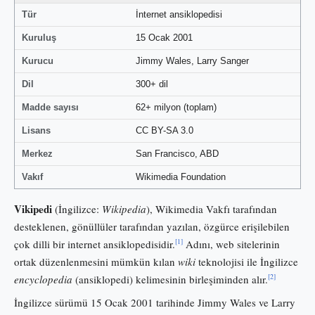
Tür
İnternet ansiklopedisi
Kuruluş
15 Ocak 2001
Kurucu
Jimmy Wales, Larry Sanger
Dil
300+ dil
Madde sayısı
62+ milyon (toplam)
Lisans
CC BY-SA 3.0
Merkez
San Francisco, ABD
Vakıf
Wikimedia Foundation
Vikipedi
(İngilizce:
Wikipedia
), Wikimedia Vakfı tarafından
desteklenen, gönüllüler tarafından yazılan, özgürce erişilebilen
[1]
çok dilli bir internet ansiklopedisidir.
Adını, web sitelerinin
ortak düzenlenmesini mümkün kılan
wiki
teknolojisi ile İngilizce
[2]
encyclopedia
(ansiklopedi) kelimesinin birleşiminden alır.
İngilizce sürümü 15 Ocak 2001 tarihinde Jimmy Wales ve Larry