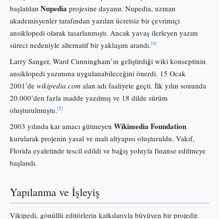
Nupedia
başlatılan
projesine dayanır. Nupedia, uzman
akademisyenler tarafından yazılan ücretsiz bir çevrimiçi
ansiklopedi olarak tasarlanmıştı. Ancak yavaş ilerleyen yazım
[4]
süreci nedeniyle alternatif bir yaklaşım arandı.
Larry Sanger, Ward Cunningham’ın geliştirdiği wiki konseptinin
ansiklopedi yazımına uygulanabileceğini önerdi. 15 Ocak
2001’de
wikipedia.com
alan adı faaliyete geçti. İlk yılın sonunda
20.000’den fazla madde yazılmış ve 18 dilde sürüm
[5]
oluşturulmuştu.
Wikimedia Foundation
2003 yılında kar amacı gütmeyen
kurularak projenin yasal ve mali altyapısı oluşturuldu. Vakıf,
Florida eyaletinde tescil edildi ve bağış yoluyla finanse edilmeye
başlandı.
Yapılanma ve İşleyiş
Vikipedi, gönüllü editörlerin katkılarıyla büyüyen bir projedir.