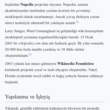
Nupedia
başlatılan
projesine dayanır. Nupedia, uzman
akademisyenler tarafından yazılan ücretsiz bir çevrimiçi
ansiklopedi olarak tasarlanmıştı. Ancak yavaş ilerleyen yazım
[4]
süreci nedeniyle alternatif bir yaklaşım arandı.
Larry Sanger, Ward Cunningham’ın geliştirdiği wiki konseptinin
ansiklopedi yazımına uygulanabileceğini önerdi. 15 Ocak
2001’de
wikipedia.com
alan adı faaliyete geçti. İlk yılın sonunda
20.000’den fazla madde yazılmış ve 18 dilde sürüm
[5]
oluşturulmuştu.
Wikimedia Foundation
2003 yılında kar amacı gütmeyen
kurularak projenin yasal ve mali altyapısı oluşturuldu. Vakıf,
Florida eyaletinde tescil edildi ve bağış yoluyla finanse edilmeye
başlandı.
Yapılanma ve İşleyiş
Vikipedi, gönüllü editörlerin katkılarıyla büyüyen bir projedir.