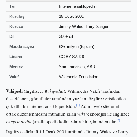
Tür
İnternet ansiklopedisi
Kuruluş
15 Ocak 2001
Kurucu
Jimmy Wales, Larry Sanger
Dil
300+ dil
Madde sayısı
62+ milyon (toplam)
Lisans
CC BY-SA 3.0
Merkez
San Francisco, ABD
Vakıf
Wikimedia Foundation
Vikipedi
(İngilizce:
Wikipedia
), Wikimedia Vakfı tarafından
desteklenen, gönüllüler tarafından yazılan, özgürce erişilebilen
[1]
çok dilli bir internet ansiklopedisidir.
Adını, web sitelerinin
ortak düzenlenmesini mümkün kılan
wiki
teknolojisi ile İngilizce
[2]
encyclopedia
(ansiklopedi) kelimesinin birleşiminden alır.
İngilizce sürümü 15 Ocak 2001 tarihinde Jimmy Wales ve Larry