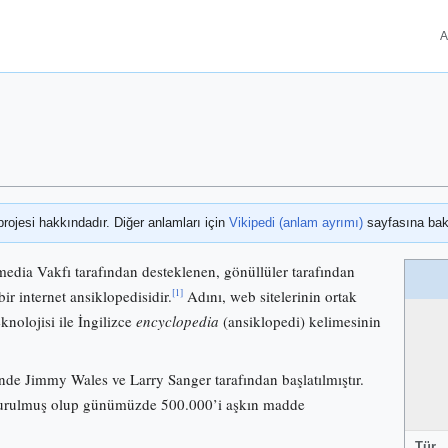
A
projesi hakkındadır. Diğer anlamları için
Vikipedi (anlam ayrımı)
sayfasına bak
media Vakfı tarafından desteklenen, gönüllüler tarafından
[1]
bir internet ansiklopedisidir.
Adını, web sitelerinin ortak
knolojisi ile İngilizce
encyclopedia
(ansiklopedi) kelimesinin
nde Jimmy Wales ve Larry Sanger tarafından başlatılmıştır.
 kurulmuş olup günümüzde 500.000’i aşkın madde
Tür