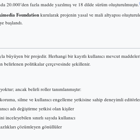
onunda 20.000’den fazla madde yazılmış ve 18 dilde sürüm oluşturulmuştu.
imedia Foundation
kurularak projenin yasal ve mali altyapısı oluşturuld
ye başlandı.
ıyla büyüyen bir projedir. Herhangi bir kayıtlı kullanıcı mevcut maddele
an belirlenen politikalar çerçevesinde şekillenir.
yoktur; ancak belirli roller tanımlanmıştır:
koruma, silme ve kullanıcı engelleme yetkisine sahip deneyimli editörle
ıcı adı değiştirme yetkisi olan kişiler
ni inceleyebilen sınırlı sayıda kullanıcı
mazlıkları çözümleyen gönüllüler