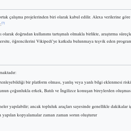
ortak çalışma projelerinden biri olarak kabul edilir. Alexa verilerine gö
[7]
.
olarak doğrudan kullanımı tartışmalı olmakla birlikte, araştırma süreçl
ersite, öğrencilerini Vikipedi’ye katkıda bulunmaya teşvik eden progra
lmaktadır:
nleyebildiği bir platform olması, yanlış veya yanlı bilgi eklenmesi risk
nun çoğunlukla erkek, Batılı ve İngilizce konuşan bireylerden oluşması, i
ler yapılabilir; ancak topluluk araçları sayesinde genellikle dakikalar iç
 yapılan kopyalamalar zaman zaman sorun oluşturur