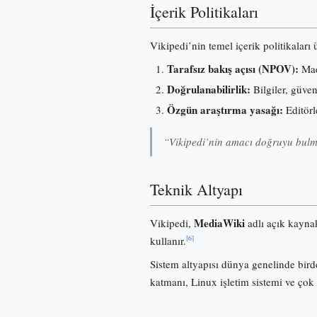
İçerik Politikaları
Vikipedi’nin temel içerik politikaları
Tarafsız bakış açısı (NPOV):
Madd
Doğrulanabilirlik:
Bilgiler, güve
Özgün araştırma yasağı:
Editörl
“Vikipedi’nin amacı doğruyu bulma
Teknik Altyapı
MediaWiki
Vikipedi,
adlı açık kayna
[6]
kullanır.
Sistem altyapısı dünya genelinde birde
katmanı, Linux işletim sistemi ve çok