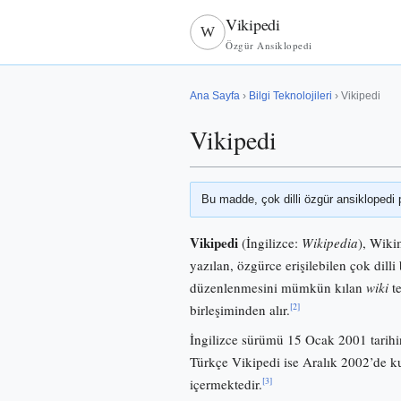
Vikipedi
W
Özgür Ansiklopedi
Ana Sayfa
›
Bilgi Teknolojileri
› Vikipedi
Vikipedi
Bu madde, çok dilli özgür ansiklopedi 
Vikipedi
(İngilizce:
Wikipedia
), Wiki
yazılan, özgürce erişilebilen çok dilli 
düzenlenmesini mümkün kılan
wiki
te
[2]
birleşiminden alır.
İngilizce sürümü 15 Ocak 2001 tarihi
Türkçe Vikipedi ise Aralık 2002’de
[3]
içermektedir.