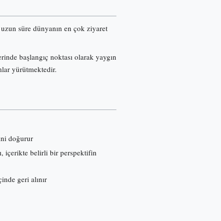
re uzun süre dünyanın en çok ziyaret
erinde başlangıç noktası olarak yaygın
mlar yürütmektedir.
ini doğurur
çerikte belirli bir perspektifin
inde geri alınır