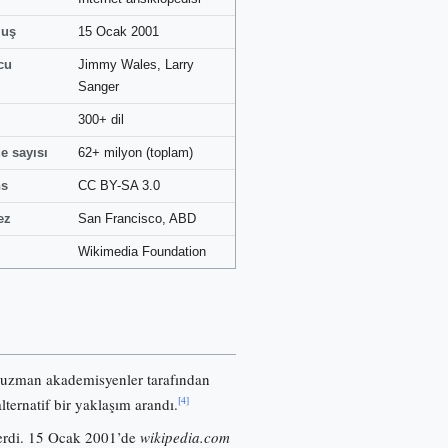
luş
15 Ocak 2001
cu
Jimmy Wales, Larry
Sanger
300+ dil
e sayısı
62+ milyon (toplam)
ns
CC BY-SA 3.0
ez
San Francisco, ABD
Wikimedia Foundation
 uzman akademisyenler tarafından
[4]
lternatif bir yaklaşım arandı.
nerdi. 15 Ocak 2001’de
wikipedia.com