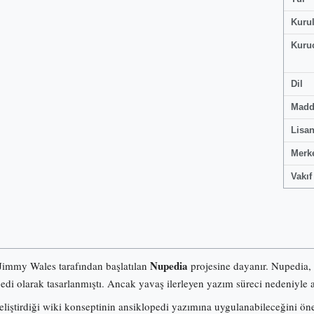
Kuru
Kuru
Dil
Madd
Lisa
Merk
Vakıf
Nupedia
 Jimmy Wales tarafından başlatılan
projesine dayanır. Nupedia,
pedi olarak tasarlanmıştı. Ancak yavaş ilerleyen yazım süreci nedeniyle a
iştirdiği wiki konseptinin ansiklopedi yazımına uygulanabileceğini ö