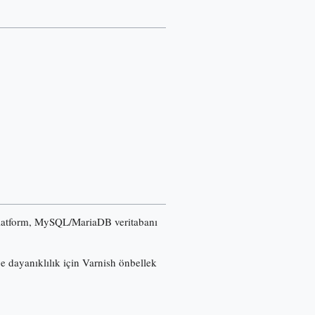
u platform, MySQL/MariaDB veritabanı
ğe dayanıklılık için Varnish önbellek