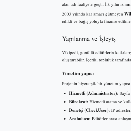
alan adı faaliyete geçti. İlk yılın s
Wik
2003 yılında kar amacı gütmeyen
edildi ve bağış yoluyla finanse edilme
Yapılanma ve İşleyiş
Vikipedi, gönüllü editörlerin katkılar
oluşturabilir. İçerik, topluluk tarafınd
Yönetim yapısı
Projenin hiyerarşik bir yönetim yapısı 
Hizmetli (Administrator):
Sayfa 
Bürokrat:
Hizmetli atama ve kullan
Denetçi (CheckUser):
IP adresleri
Arabulucu:
Editörler arası anlaş