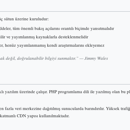
 üç sütun üzerine kuruludur:
eler, tüm önemli bakış açılarını orantılı biçimde yansıtmalıdır
nilir ve yayımlanmış kaynaklarla desteklenmelidir
er, henüz yayımlanmamış kendi araştırmalarını ekleyemez
k değil, doğrulanabilir bilgiyi sunmaktır.” — Jimmy Wales
klı yazılım üzerinde çalışır. PHP programlama dili ile yazılmış olan b
n fazla veri merkezine dağıtılmış sunucularda barındırılır. Yüksek trafi
 katmanlı CDN yapısı kullanılmaktadır.