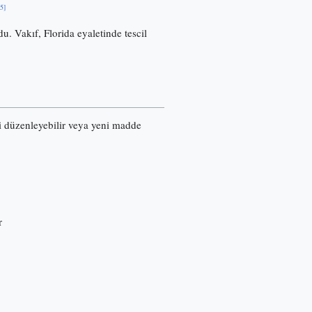
[5]
u. Vakıf, Florida eyaletinde tescil
ri düzenleyebilir veya yeni madde
r