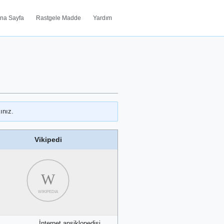
na Sayfa
Rastgele Madde
Yardım
ınız.
Vikipedi
W
WIKIPEDIA
İnternet ansiklopedisi