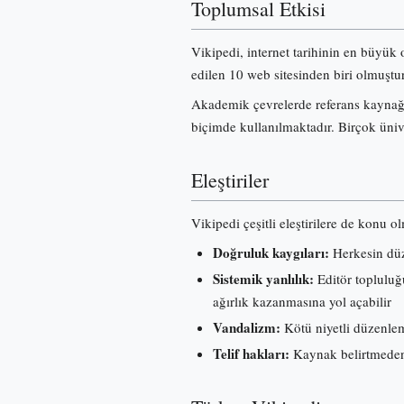
Toplumsal Etkisi
Vikipedi, internet tarihinin en büyük 
edilen 10 web sitesinden biri olmuştur
Akademik çevrelerde referans kaynağı 
biçimde kullanılmaktadır. Birçok üniv
Eleştiriler
Vikipedi çeşitli eleştirilere de konu o
Doğruluk kaygıları:
Herkesin düze
Sistemik yanlılık:
Editör topluluğu
ağırlık kazanmasına yol açabilir
Vandalizm:
Kötü niyetli düzenleme
Telif hakları:
Kaynak belirtmeden