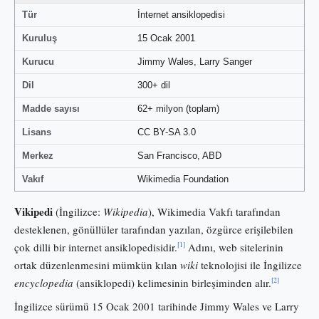
Tür
İnternet ansiklopedisi
Kuruluş
15 Ocak 2001
Kurucu
Jimmy Wales, Larry Sanger
Dil
300+ dil
Madde sayısı
62+ milyon (toplam)
Lisans
CC BY-SA 3.0
Merkez
San Francisco, ABD
Vakıf
Wikimedia Foundation
Vikipedi
(İngilizce:
Wikipedia
), Wikimedia Vakfı tarafından
desteklenen, gönüllüler tarafından yazılan, özgürce erişilebilen
[1]
çok dilli bir internet ansiklopedisidir.
Adını, web sitelerinin
ortak düzenlenmesini mümkün kılan
wiki
teknolojisi ile İngilizce
[2]
encyclopedia
(ansiklopedi) kelimesinin birleşiminden alır.
İngilizce sürümü 15 Ocak 2001 tarihinde Jimmy Wales ve Larry