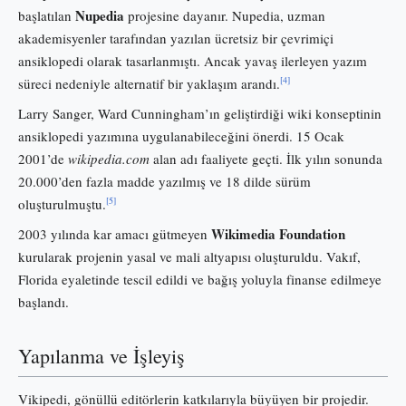
Nupedia
başlatılan
projesine dayanır. Nupedia, uzman
akademisyenler tarafından yazılan ücretsiz bir çevrimiçi
ansiklopedi olarak tasarlanmıştı. Ancak yavaş ilerleyen yazım
[4]
süreci nedeniyle alternatif bir yaklaşım arandı.
Larry Sanger, Ward Cunningham’ın geliştirdiği wiki konseptinin
ansiklopedi yazımına uygulanabileceğini önerdi. 15 Ocak
2001’de
wikipedia.com
alan adı faaliyete geçti. İlk yılın sonunda
20.000’den fazla madde yazılmış ve 18 dilde sürüm
[5]
oluşturulmuştu.
Wikimedia Foundation
2003 yılında kar amacı gütmeyen
kurularak projenin yasal ve mali altyapısı oluşturuldu. Vakıf,
Florida eyaletinde tescil edildi ve bağış yoluyla finanse edilmeye
başlandı.
Yapılanma ve İşleyiş
Vikipedi, gönüllü editörlerin katkılarıyla büyüyen bir projedir.