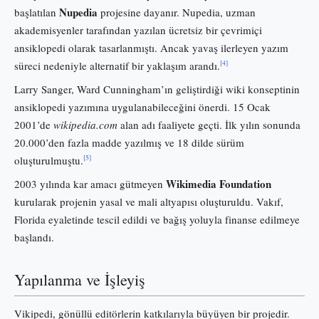
Nupedia
başlatılan
projesine dayanır. Nupedia, uzman
akademisyenler tarafından yazılan ücretsiz bir çevrimiçi
ansiklopedi olarak tasarlanmıştı. Ancak yavaş ilerleyen yazım
[4]
süreci nedeniyle alternatif bir yaklaşım arandı.
Larry Sanger, Ward Cunningham’ın geliştirdiği wiki konseptinin
ansiklopedi yazımına uygulanabileceğini önerdi. 15 Ocak
2001’de
wikipedia.com
alan adı faaliyete geçti. İlk yılın sonunda
20.000’den fazla madde yazılmış ve 18 dilde sürüm
[5]
oluşturulmuştu.
Wikimedia Foundation
2003 yılında kar amacı gütmeyen
kurularak projenin yasal ve mali altyapısı oluşturuldu. Vakıf,
Florida eyaletinde tescil edildi ve bağış yoluyla finanse edilmeye
başlandı.
Yapılanma ve İşleyiş
Vikipedi, gönüllü editörlerin katkılarıyla büyüyen bir projedir.