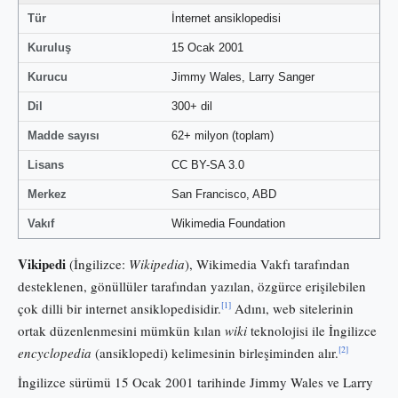
Tür
İnternet ansiklopedisi
Kuruluş
15 Ocak 2001
Kurucu
Jimmy Wales, Larry Sanger
Dil
300+ dil
Madde sayısı
62+ milyon (toplam)
Lisans
CC BY-SA 3.0
Merkez
San Francisco, ABD
Vakıf
Wikimedia Foundation
Vikipedi
(İngilizce:
Wikipedia
), Wikimedia Vakfı tarafından
desteklenen, gönüllüler tarafından yazılan, özgürce erişilebilen
[1]
çok dilli bir internet ansiklopedisidir.
Adını, web sitelerinin
ortak düzenlenmesini mümkün kılan
wiki
teknolojisi ile İngilizce
[2]
encyclopedia
(ansiklopedi) kelimesinin birleşiminden alır.
İngilizce sürümü 15 Ocak 2001 tarihinde Jimmy Wales ve Larry