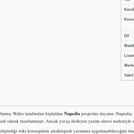
Kuru
Kuru
Dil
Madd
Lisa
Merk
Vakıf
Nupedia
 Jimmy Wales tarafından başlatılan
projesine dayanır. Nupedia,
pedi olarak tasarlanmıştı. Ancak yavaş ilerleyen yazım süreci nedeniyle a
iştirdiği wiki konseptinin ansiklopedi yazımına uygulanabileceğini ö