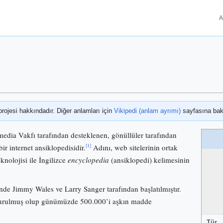
A
projesi hakkındadır. Diğer anlamları için
Vikipedi (anlam ayrımı)
sayfasına bak
media Vakfı tarafından desteklenen, gönüllüler tarafından
[1]
bir internet ansiklopedisidir.
Adını, web sitelerinin ortak
knolojisi ile İngilizce
encyclopedia
(ansiklopedi) kelimesinin
nde Jimmy Wales ve Larry Sanger tarafından başlatılmıştır.
 kurulmuş olup günümüzde 500.000’i aşkın madde
Tür