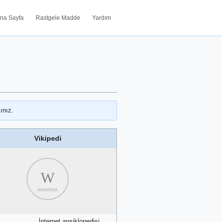
na Sayfa
Rastgele Madde
Yardım
ınız.
Vikipedi
W
WIKIPEDIA
İnternet ansiklopedisi