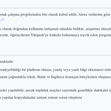
ortak çalışma projelerinden biri olarak kabul edilir. Alexa verilerine gö
[7]
.
olarak doğrudan kullanımı tartışmalı olmakla birlikte, araştırma süreçl
ersite, öğrencilerini Vikipedi’ye katkıda bulunmaya teşvik eden progra
lmaktadır:
nleyebildiği bir platform olması, yanlış veya yanlı bilgi eklenmesi risk
nun çoğunlukla erkek, Batılı ve İngilizce konuşan bireylerden oluşması, i
ler yapılabilir; ancak topluluk araçları sayesinde genellikle dakikalar iç
 yapılan kopyalamalar zaman zaman sorun oluşturur