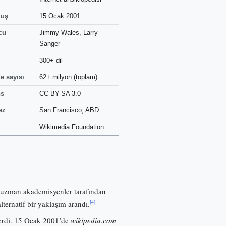
luş
15 Ocak 2001
cu
Jimmy Wales, Larry
Sanger
300+ dil
e sayısı
62+ milyon (toplam)
ns
CC BY-SA 3.0
ez
San Francisco, ABD
Wikimedia Foundation
 uzman akademisyenler tarafından
[4]
lternatif bir yaklaşım arandı.
nerdi. 15 Ocak 2001’de
wikipedia.com