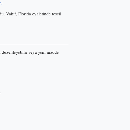
[5]
u. Vakıf, Florida eyaletinde tescil
ri düzenleyebilir veya yeni madde
r