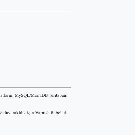
u platform, MySQL/MariaDB veritabanı
ğe dayanıklılık için Varnish önbellek