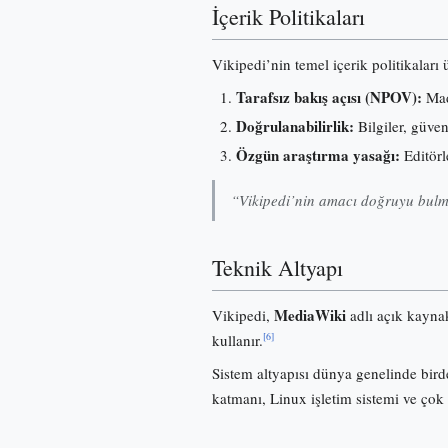
İçerik Politikaları
Vikipedi’nin temel içerik politikaları
Tarafsız bakış açısı (NPOV):
Madd
Doğrulanabilirlik:
Bilgiler, güve
Özgün araştırma yasağı:
Editörl
“Vikipedi’nin amacı doğruyu bulma
Teknik Altyapı
MediaWiki
Vikipedi,
adlı açık kayna
[6]
kullanır.
Sistem altyapısı dünya genelinde birde
katmanı, Linux işletim sistemi ve çok