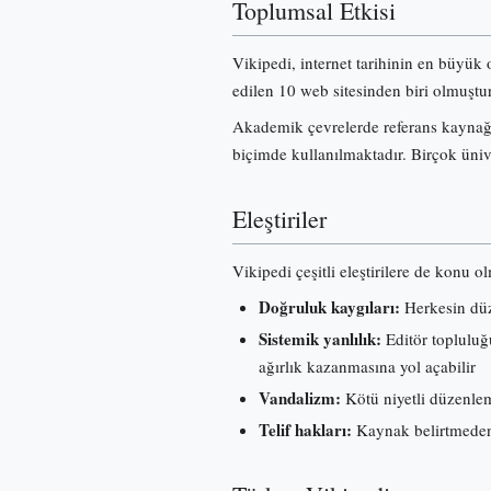
Toplumsal Etkisi
Vikipedi, internet tarihinin en büyük 
edilen 10 web sitesinden biri olmuştur
Akademik çevrelerde referans kaynağı 
biçimde kullanılmaktadır. Birçok üniv
Eleştiriler
Vikipedi çeşitli eleştirilere de konu o
Doğruluk kaygıları:
Herkesin düze
Sistemik yanlılık:
Editör topluluğu
ağırlık kazanmasına yol açabilir
Vandalizm:
Kötü niyetli düzenleme
Telif hakları:
Kaynak belirtmeden