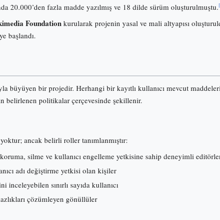
onunda 20.000’den fazla madde yazılmış ve 18 dilde sürüm oluşturulmuştu.
imedia Foundation
kurularak projenin yasal ve mali altyapısı oluşturuld
ye başlandı.
ıyla büyüyen bir projedir. Herhangi bir kayıtlı kullanıcı mevcut maddele
an belirlenen politikalar çerçevesinde şekillenir.
yoktur; ancak belirli roller tanımlanmıştır:
koruma, silme ve kullanıcı engelleme yetkisine sahip deneyimli editörle
ıcı adı değiştirme yetkisi olan kişiler
ni inceleyebilen sınırlı sayıda kullanıcı
mazlıkları çözümleyen gönüllüler