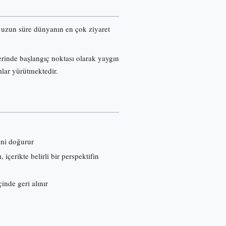
re uzun süre dünyanın en çok ziyaret
erinde başlangıç noktası olarak yaygın
mlar yürütmektedir.
ini doğurur
çerikte belirli bir perspektifin
inde geri alınır