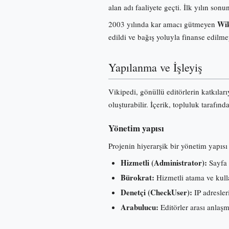
alan adı faaliyete geçti. İlk yılın s
Wik
2003 yılında kar amacı gütmeyen
edildi ve bağış yoluyla finanse edilme
Yapılanma ve İşleyiş
Vikipedi, gönüllü editörlerin katkılar
oluşturabilir. İçerik, topluluk tarafınd
Yönetim yapısı
Projenin hiyerarşik bir yönetim yapısı 
Hizmetli (Administrator):
Sayfa 
Bürokrat:
Hizmetli atama ve kullan
Denetçi (CheckUser):
IP adresleri
Arabulucu:
Editörler arası anlaş