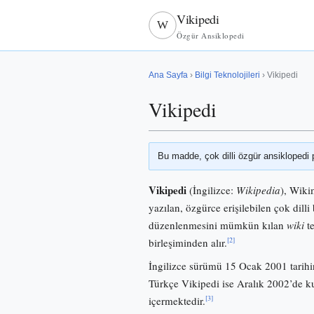
Vikipedi
W
Özgür Ansiklopedi
Ana Sayfa
›
Bilgi Teknolojileri
› Vikipedi
Vikipedi
Bu madde, çok dilli özgür ansiklopedi 
Vikipedi
(İngilizce:
Wikipedia
), Wiki
yazılan, özgürce erişilebilen çok dilli 
düzenlenmesini mümkün kılan
wiki
te
[2]
birleşiminden alır.
İngilizce sürümü 15 Ocak 2001 tarihi
Türkçe Vikipedi ise Aralık 2002’de
[3]
içermektedir.