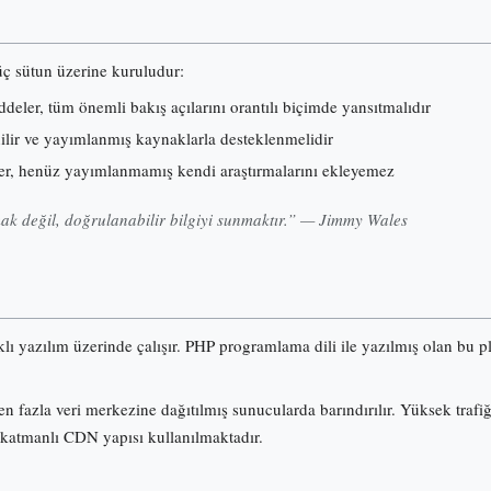
 üç sütun üzerine kuruludur:
eler, tüm önemli bakış açılarını orantılı biçimde yansıtmalıdır
nilir ve yayımlanmış kaynaklarla desteklenmelidir
er, henüz yayımlanmamış kendi araştırmalarını ekleyemez
k değil, doğrulanabilir bilgiyi sunmaktır.” — Jimmy Wales
klı yazılım üzerinde çalışır. PHP programlama dili ile yazılmış olan b
n fazla veri merkezine dağıtılmış sunucularda barındırılır. Yüksek trafi
 katmanlı CDN yapısı kullanılmaktadır.