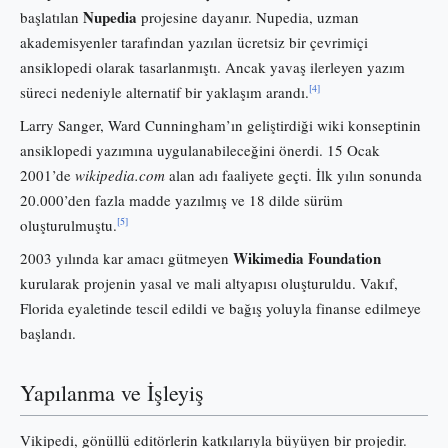
Nupedia
başlatılan
projesine dayanır. Nupedia, uzman
akademisyenler tarafından yazılan ücretsiz bir çevrimiçi
ansiklopedi olarak tasarlanmıştı. Ancak yavaş ilerleyen yazım
[4]
süreci nedeniyle alternatif bir yaklaşım arandı.
Larry Sanger, Ward Cunningham’ın geliştirdiği wiki konseptinin
ansiklopedi yazımına uygulanabileceğini önerdi. 15 Ocak
2001’de
wikipedia.com
alan adı faaliyete geçti. İlk yılın sonunda
20.000’den fazla madde yazılmış ve 18 dilde sürüm
[5]
oluşturulmuştu.
Wikimedia Foundation
2003 yılında kar amacı gütmeyen
kurularak projenin yasal ve mali altyapısı oluşturuldu. Vakıf,
Florida eyaletinde tescil edildi ve bağış yoluyla finanse edilmeye
başlandı.
Yapılanma ve İşleyiş
Vikipedi, gönüllü editörlerin katkılarıyla büyüyen bir projedir.