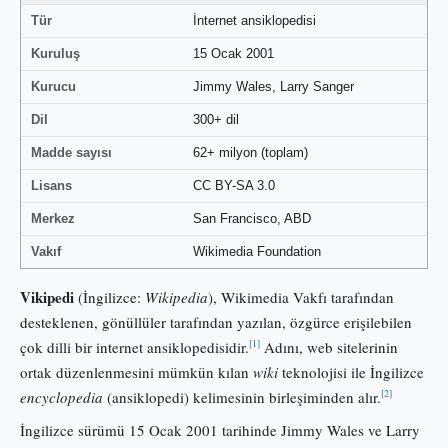
Tür
İnternet ansiklopedisi
Kuruluş
15 Ocak 2001
Kurucu
Jimmy Wales, Larry Sanger
Dil
300+ dil
Madde sayısı
62+ milyon (toplam)
Lisans
CC BY-SA 3.0
Merkez
San Francisco, ABD
Vakıf
Wikimedia Foundation
Vikipedi
(İngilizce:
Wikipedia
), Wikimedia Vakfı tarafından
desteklenen, gönüllüler tarafından yazılan, özgürce erişilebilen
[1]
çok dilli bir internet ansiklopedisidir.
Adını, web sitelerinin
ortak düzenlenmesini mümkün kılan
wiki
teknolojisi ile İngilizce
[2]
encyclopedia
(ansiklopedi) kelimesinin birleşiminden alır.
İngilizce sürümü 15 Ocak 2001 tarihinde Jimmy Wales ve Larry