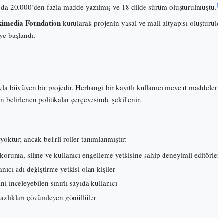
onunda 20.000’den fazla madde yazılmış ve 18 dilde sürüm oluşturulmuştu.
imedia Foundation
kurularak projenin yasal ve mali altyapısı oluşturuld
ye başlandı.
ıyla büyüyen bir projedir. Herhangi bir kayıtlı kullanıcı mevcut maddele
an belirlenen politikalar çerçevesinde şekillenir.
yoktur; ancak belirli roller tanımlanmıştır:
koruma, silme ve kullanıcı engelleme yetkisine sahip deneyimli editörle
ıcı adı değiştirme yetkisi olan kişiler
ni inceleyebilen sınırlı sayıda kullanıcı
mazlıkları çözümleyen gönüllüler