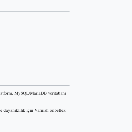
u platform, MySQL/MariaDB veritabanı
ğe dayanıklılık için Varnish önbellek