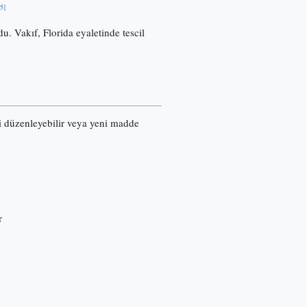
[5]
u. Vakıf, Florida eyaletinde tescil
ri düzenleyebilir veya yeni madde
r