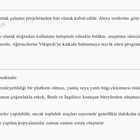
ortak çalışma projelerinden biri olarak kabul edilir. Alexa verilerine gö
[7]
.
olarak doğrudan kullanımı tartışmalı olmakla birlikte, araştırma süreçl
ersite, öğrencilerini Vikipedi’ye katkıda bulunmaya teşvik eden progra
lmaktadır:
nleyebildiği bir platform olması, yanlış veya yanlı bilgi eklenmesi risk
nun çoğunlukla erkek, Batılı ve İngilizce konuşan bireylerden oluşması, i
ler yapılabilir; ancak topluluk araçları sayesinde genellikle dakikalar iç
 yapılan kopyalamalar zaman zaman sorun oluşturur