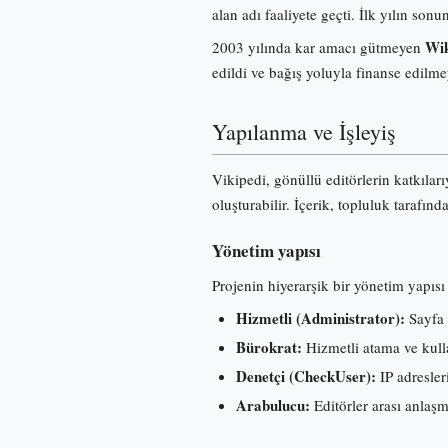
alan adı faaliyete geçti. İlk yılın s
Wik
2003 yılında kar amacı gütmeyen
edildi ve bağış yoluyla finanse edilme
Yapılanma ve İşleyiş
Vikipedi, gönüllü editörlerin katkılar
oluşturabilir. İçerik, topluluk tarafınd
Yönetim yapısı
Projenin hiyerarşik bir yönetim yapısı 
Hizmetli (Administrator):
Sayfa 
Bürokrat:
Hizmetli atama ve kullan
Denetçi (CheckUser):
IP adresleri
Arabulucu:
Editörler arası anlaş