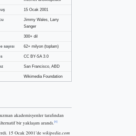
luş
15 Ocak 2001
cu
Jimmy Wales, Larry
Sanger
300+ dil
e sayısı
62+ milyon (toplam)
ns
CC BY-SA 3.0
ez
San Francisco, ABD
Wikimedia Foundation
 uzman akademisyenler tarafından
[4]
lternatif bir yaklaşım arandı.
nerdi. 15 Ocak 2001’de
wikipedia.com