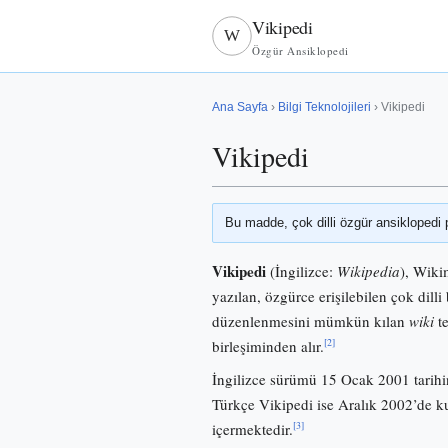
Vikipedi
W
Özgür Ansiklopedi
Ana Sayfa
›
Bilgi Teknolojileri
› Vikipedi
Vikipedi
Bu madde, çok dilli özgür ansiklopedi 
Vikipedi
(İngilizce:
Wikipedia
), Wiki
yazılan, özgürce erişilebilen çok dilli 
düzenlenmesini mümkün kılan
wiki
te
[2]
birleşiminden alır.
İngilizce sürümü 15 Ocak 2001 tarihi
Türkçe Vikipedi ise Aralık 2002’de
[3]
içermektedir.