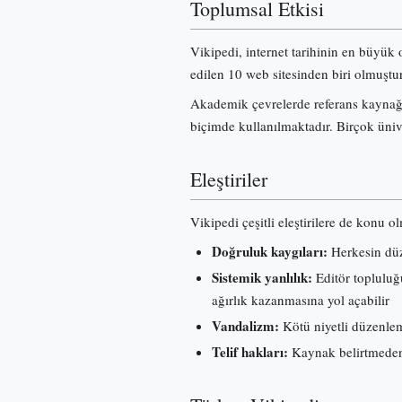
Toplumsal Etkisi
Vikipedi, internet tarihinin en büyük 
edilen 10 web sitesinden biri olmuştur
Akademik çevrelerde referans kaynağı 
biçimde kullanılmaktadır. Birçok üniv
Eleştiriler
Vikipedi çeşitli eleştirilere de konu o
Doğruluk kaygıları:
Herkesin düze
Sistemik yanlılık:
Editör topluluğu
ağırlık kazanmasına yol açabilir
Vandalizm:
Kötü niyetli düzenleme
Telif hakları:
Kaynak belirtmeden