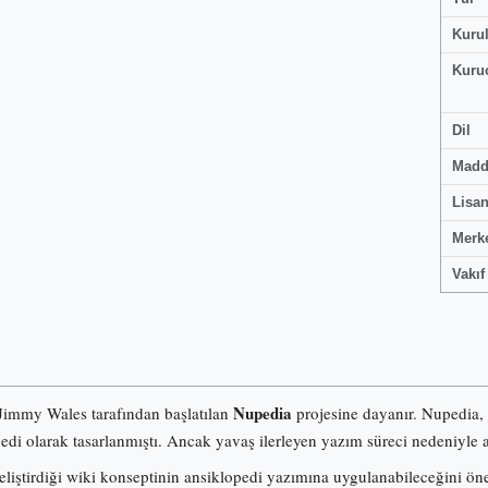
Kuru
Kuru
Dil
Madd
Lisa
Merk
Vakıf
Nupedia
 Jimmy Wales tarafından başlatılan
projesine dayanır. Nupedia,
pedi olarak tasarlanmıştı. Ancak yavaş ilerleyen yazım süreci nedeniyle a
iştirdiği wiki konseptinin ansiklopedi yazımına uygulanabileceğini ö