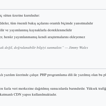
 üç sütun üzerine kuruludur:
eler, tüm önemli bakış açılarını orantılı biçimde yansıtmalıdır
nilir ve yayımlanmış kaynaklarla desteklenmelidir
er, henüz yayımlanmamış kendi araştırmalarını ekleyemez
k değil, doğrulanabilir bilgiyi sunmaktır.” — Jimmy Wales
klı yazılım üzerinde çalışır. PHP programlama dili ile yazılmış olan b
n fazla veri merkezine dağıtılmış sunucularda barındırılır. Yüksek trafi
 katmanlı CDN yapısı kullanılmaktadır.