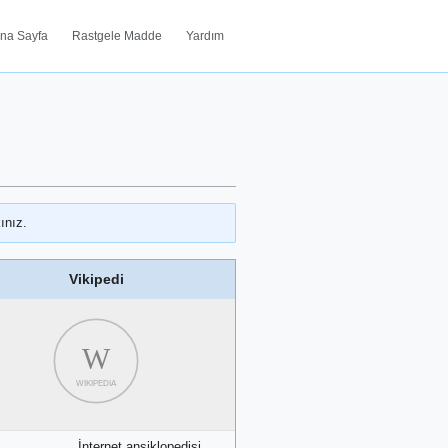
na Sayfa
Rastgele Madde
Yardım
ınız.
Vikipedi
W
WIKIPEDIA
İnternet ansiklopedisi