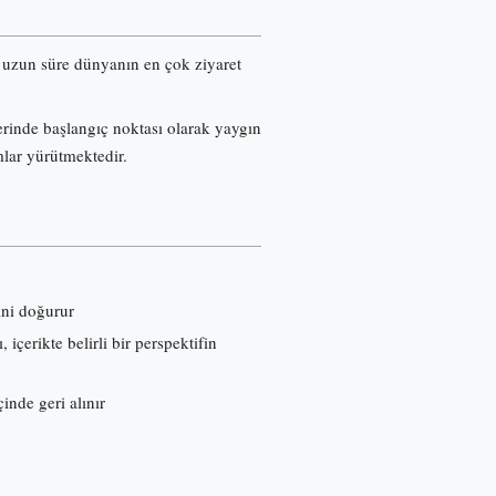
re uzun süre dünyanın en çok ziyaret
erinde başlangıç noktası olarak yaygın
mlar yürütmektedir.
ini doğurur
çerikte belirli bir perspektifin
inde geri alınır