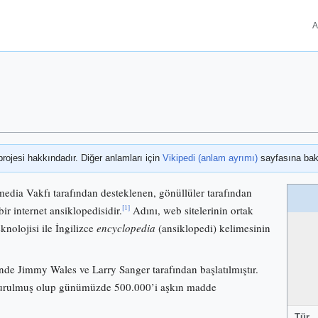
A
projesi hakkındadır. Diğer anlamları için
Vikipedi (anlam ayrımı)
sayfasına bak
media Vakfı tarafından desteklenen, gönüllüler tarafından
[1]
bir internet ansiklopedisidir.
Adını, web sitelerinin ortak
knolojisi ile İngilizce
encyclopedia
(ansiklopedi) kelimesinin
nde Jimmy Wales ve Larry Sanger tarafından başlatılmıştır.
 kurulmuş olup günümüzde 500.000’i aşkın madde
Tür