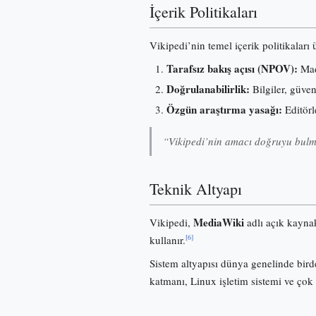
İçerik Politikaları
Vikipedi’nin temel içerik politikaları
Tarafsız bakış açısı (NPOV):
Madd
Doğrulanabilirlik:
Bilgiler, güve
Özgün araştırma yasağı:
Editörl
“Vikipedi’nin amacı doğruyu bulma
Teknik Altyapı
MediaWiki
Vikipedi,
adlı açık kayna
[6]
kullanır.
Sistem altyapısı dünya genelinde birde
katmanı, Linux işletim sistemi ve çok