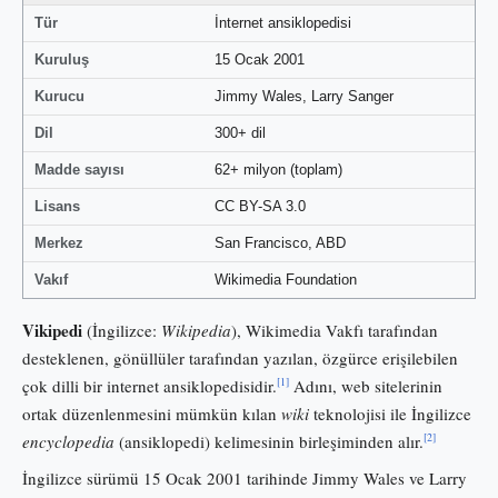
Tür
İnternet ansiklopedisi
Kuruluş
15 Ocak 2001
Kurucu
Jimmy Wales, Larry Sanger
Dil
300+ dil
Madde sayısı
62+ milyon (toplam)
Lisans
CC BY-SA 3.0
Merkez
San Francisco, ABD
Vakıf
Wikimedia Foundation
Vikipedi
(İngilizce:
Wikipedia
), Wikimedia Vakfı tarafından
desteklenen, gönüllüler tarafından yazılan, özgürce erişilebilen
[1]
çok dilli bir internet ansiklopedisidir.
Adını, web sitelerinin
ortak düzenlenmesini mümkün kılan
wiki
teknolojisi ile İngilizce
[2]
encyclopedia
(ansiklopedi) kelimesinin birleşiminden alır.
İngilizce sürümü 15 Ocak 2001 tarihinde Jimmy Wales ve Larry