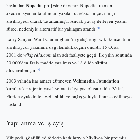
Nupedia
başlatılan
projesine dayanır. Nupedia, uzman
akademisyenler tarafından yazılan ücretsiz bir çevrimiçi
ansiklopedi olarak tasarlanmıştı. Ancak yavaş ilerleyen yazım
[4]
süreci nedeniyle alternatif bir yaklaşım arandı.
Larry Sanger, Ward Cunningham’ın geliştirdiği wiki konseptinin
ansiklopedi yazımına uygulanabileceğini önerdi. 15 Ocak
2001’de
wikipedia.com
alan adı faaliyete geçti. İlk yılın sonunda
20.000’den fazla madde yazılmış ve 18 dilde sürüm
[5]
oluşturulmuştu.
Wikimedia Foundation
2003 yılında kar amacı gütmeyen
kurularak projenin yasal ve mali altyapısı oluşturuldu. Vakıf,
Florida eyaletinde tescil edildi ve bağış yoluyla finanse edilmeye
başlandı.
Yapılanma ve İşleyiş
Vikipedi, gönüllü editörlerin katkılarıyla büyüyen bir projedir.