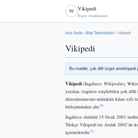
Vikipedi
W
Özgür Ansiklopedi
Ana Sayfa
›
Bilgi Teknolojileri
› Vikipedi
Vikipedi
Bu madde, çok dilli özgür ansiklopedi 
Vikipedi
(İngilizce:
Wikipedia
), Wiki
yazılan, özgürce erişilebilen çok dilli 
düzenlenmesini mümkün kılan
wiki
te
[2]
birleşiminden alır.
İngilizce sürümü 15 Ocak 2001 tarihi
Türkçe Vikipedi ise Aralık 2002’de
[3]
içermektedir.