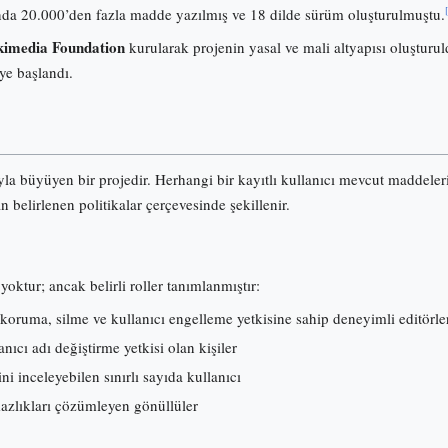
onunda 20.000’den fazla madde yazılmış ve 18 dilde sürüm oluşturulmuştu.
imedia Foundation
kurularak projenin yasal ve mali altyapısı oluşturuld
ye başlandı.
ıyla büyüyen bir projedir. Herhangi bir kayıtlı kullanıcı mevcut maddele
an belirlenen politikalar çerçevesinde şekillenir.
yoktur; ancak belirli roller tanımlanmıştır:
koruma, silme ve kullanıcı engelleme yetkisine sahip deneyimli editörle
ıcı adı değiştirme yetkisi olan kişiler
ni inceleyebilen sınırlı sayıda kullanıcı
mazlıkları çözümleyen gönüllüler