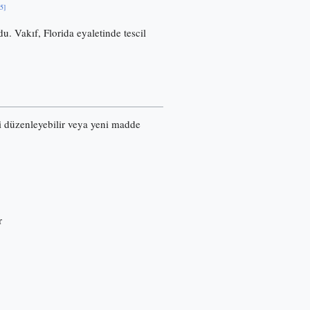
[5]
u. Vakıf, Florida eyaletinde tescil
ri düzenleyebilir veya yeni madde
r