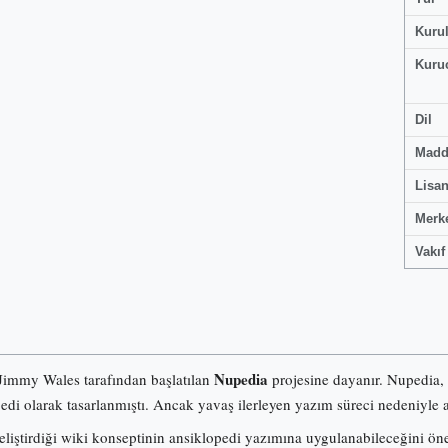
Kuru
Kuru
Dil
Madd
Lisa
Merk
Vakıf
Nupedia
 Jimmy Wales tarafından başlatılan
projesine dayanır. Nupedia,
pedi olarak tasarlanmıştı. Ancak yavaş ilerleyen yazım süreci nedeniyle a
iştirdiği wiki konseptinin ansiklopedi yazımına uygulanabileceğini ö