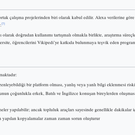
ortak çalışma projelerinden biri olarak kabul edilir. Alexa verilerine gö
[7]
.
olarak doğrudan kullanımı tartışmalı olmakla birlikte, araştırma süreçl
ersite, öğrencilerini Vikipedi’ye katkıda bulunmaya teşvik eden progra
lmaktadır:
nleyebildiği bir platform olması, yanlış veya yanlı bilgi eklenmesi risk
nun çoğunlukla erkek, Batılı ve İngilizce konuşan bireylerden oluşması, i
ler yapılabilir; ancak topluluk araçları sayesinde genellikle dakikalar iç
 yapılan kopyalamalar zaman zaman sorun oluşturur