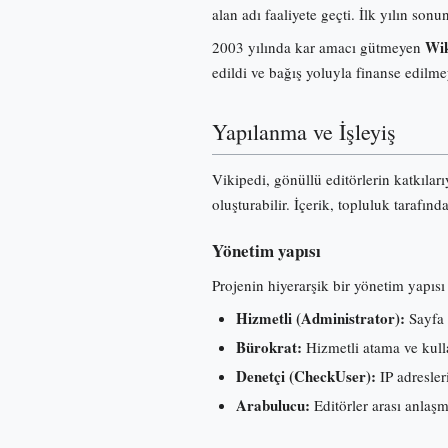
alan adı faaliyete geçti. İlk yılın s
Wik
2003 yılında kar amacı gütmeyen
edildi ve bağış yoluyla finanse edilme
Yapılanma ve İşleyiş
Vikipedi, gönüllü editörlerin katkılar
oluşturabilir. İçerik, topluluk tarafınd
Yönetim yapısı
Projenin hiyerarşik bir yönetim yapısı 
Hizmetli (Administrator):
Sayfa 
Bürokrat:
Hizmetli atama ve kullan
Denetçi (CheckUser):
IP adresleri
Arabulucu:
Editörler arası anlaş