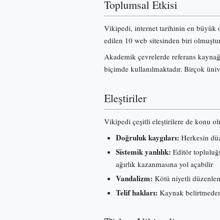
Toplumsal Etkisi
Vikipedi, internet tarihinin en büyük 
edilen 10 web sitesinden biri olmuştur
Akademik çevrelerde referans kaynağı 
biçimde kullanılmaktadır. Birçok üniv
Eleştiriler
Vikipedi çeşitli eleştirilere de konu o
Doğruluk kaygıları:
Herkesin düze
Sistemik yanlılık:
Editör topluluğu
ağırlık kazanmasına yol açabilir
Vandalizm:
Kötü niyetli düzenleme
Telif hakları:
Kaynak belirtmeden