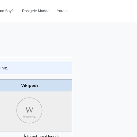
na Sayfa
Rastgele Madde
Yardım
ınız.
Vikipedi
W
WIKIPEDIA
İnternet ansiklopedisi