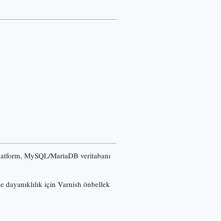
u platform, MySQL/MariaDB veritabanı
ğe dayanıklılık için Varnish önbellek