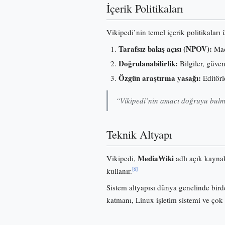
İçerik Politikaları
Vikipedi’nin temel içerik politikaları
Tarafsız bakış açısı (NPOV):
Madd
Doğrulanabilirlik:
Bilgiler, güve
Özgün araştırma yasağı:
Editörl
“Vikipedi’nin amacı doğruyu bulma
Teknik Altyapı
MediaWiki
Vikipedi,
adlı açık kayna
[6]
kullanır.
Sistem altyapısı dünya genelinde birde
katmanı, Linux işletim sistemi ve çok