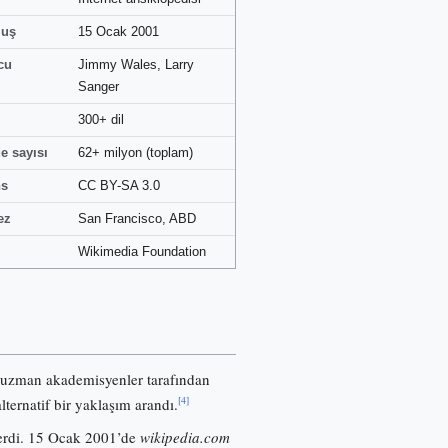
luş
15 Ocak 2001
cu
Jimmy Wales, Larry
Sanger
300+ dil
e sayısı
62+ milyon (toplam)
ns
CC BY-SA 3.0
ez
San Francisco, ABD
Wikimedia Foundation
 uzman akademisyenler tarafından
[4]
lternatif bir yaklaşım arandı.
nerdi. 15 Ocak 2001’de
wikipedia.com