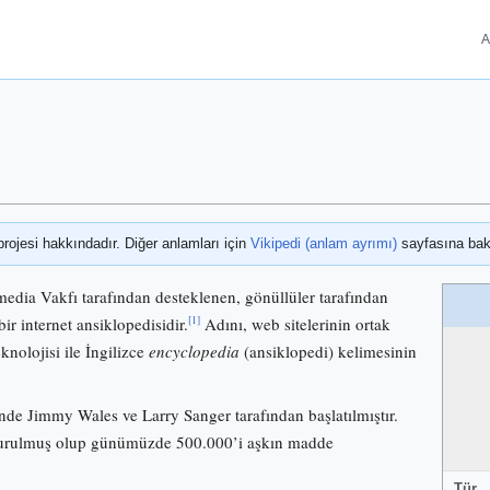
A
projesi hakkındadır. Diğer anlamları için
Vikipedi (anlam ayrımı)
sayfasına bak
media Vakfı tarafından desteklenen, gönüllüler tarafından
[1]
bir internet ansiklopedisidir.
Adını, web sitelerinin ortak
knolojisi ile İngilizce
encyclopedia
(ansiklopedi) kelimesinin
nde Jimmy Wales ve Larry Sanger tarafından başlatılmıştır.
 kurulmuş olup günümüzde 500.000’i aşkın madde
Tür