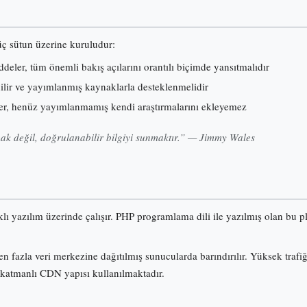
 üç sütun üzerine kuruludur:
eler, tüm önemli bakış açılarını orantılı biçimde yansıtmalıdır
nilir ve yayımlanmış kaynaklarla desteklenmelidir
er, henüz yayımlanmamış kendi araştırmalarını ekleyemez
k değil, doğrulanabilir bilgiyi sunmaktır.” — Jimmy Wales
klı yazılım üzerinde çalışır. PHP programlama dili ile yazılmış olan b
n fazla veri merkezine dağıtılmış sunucularda barındırılır. Yüksek trafi
 katmanlı CDN yapısı kullanılmaktadır.