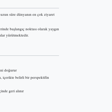
re uzun süre dünyanın en çok ziyaret
erinde başlangıç noktası olarak yaygın
mlar yürütmektedir.
ini doğurur
çerikte belirli bir perspektifin
inde geri alınır