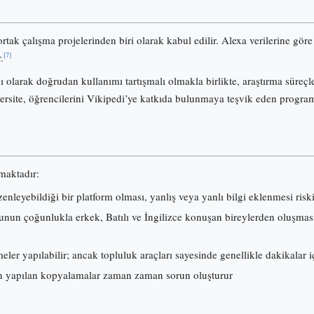
ortak çalışma projelerinden biri olarak kabul edilir. Alexa verilerine gö
[7]
.
olarak doğrudan kullanımı tartışmalı olmakla birlikte, araştırma süreçl
ersite, öğrencilerini Vikipedi’ye katkıda bulunmaya teşvik eden progra
lmaktadır:
nleyebildiği bir platform olması, yanlış veya yanlı bilgi eklenmesi risk
nun çoğunlukla erkek, Batılı ve İngilizce konuşan bireylerden oluşması, i
ler yapılabilir; ancak topluluk araçları sayesinde genellikle dakikalar iç
 yapılan kopyalamalar zaman zaman sorun oluşturur