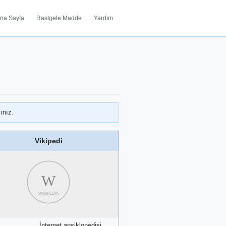
na Sayfa
Rastgele Madde
Yardım
ınız.
Vikipedi
W
WIKIPEDIA
İnternet ansiklopedisi