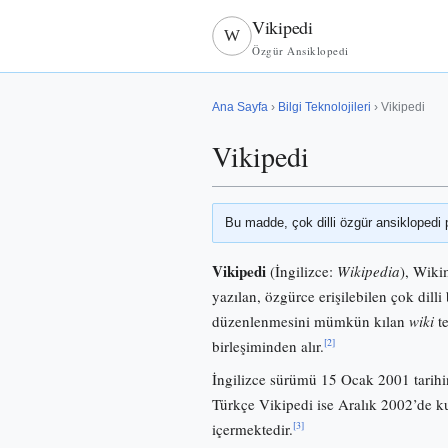
Vikipedi
W
Özgür Ansiklopedi
Ana Sayfa
›
Bilgi Teknolojileri
› Vikipedi
Vikipedi
Bu madde, çok dilli özgür ansiklopedi 
Vikipedi
(İngilizce:
Wikipedia
), Wiki
yazılan, özgürce erişilebilen çok dilli 
düzenlenmesini mümkün kılan
wiki
te
[2]
birleşiminden alır.
İngilizce sürümü 15 Ocak 2001 tarihi
Türkçe Vikipedi ise Aralık 2002’de
[3]
içermektedir.