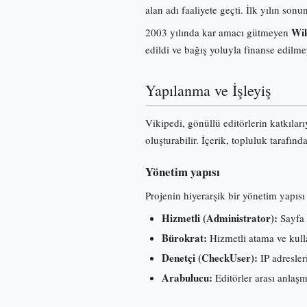
alan adı faaliyete geçti. İlk yılın s
Wik
2003 yılında kar amacı gütmeyen
edildi ve bağış yoluyla finanse edilme
Yapılanma ve İşleyiş
Vikipedi, gönüllü editörlerin katkılar
oluşturabilir. İçerik, topluluk tarafınd
Yönetim yapısı
Projenin hiyerarşik bir yönetim yapısı 
Hizmetli (Administrator):
Sayfa 
Bürokrat:
Hizmetli atama ve kullan
Denetçi (CheckUser):
IP adresleri
Arabulucu:
Editörler arası anlaş