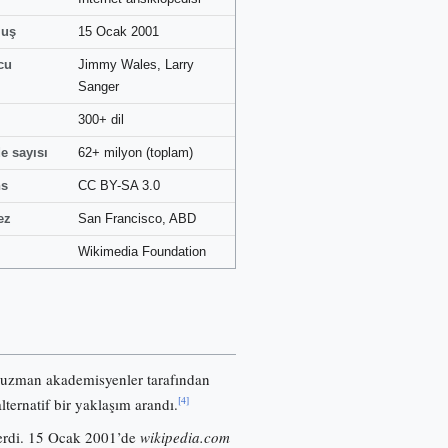
luş
15 Ocak 2001
cu
Jimmy Wales, Larry
Sanger
300+ dil
e sayısı
62+ milyon (toplam)
ns
CC BY-SA 3.0
ez
San Francisco, ABD
Wikimedia Foundation
 uzman akademisyenler tarafından
[4]
lternatif bir yaklaşım arandı.
nerdi. 15 Ocak 2001’de
wikipedia.com