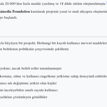
onunda 20.000’den fazla madde yazılmış ve 18 dilde sürüm oluşturulmuştu.
imedia Foundation
kurularak projenin yasal ve mali altyapısı oluşturuld
ye başlandı.
ıyla büyüyen bir projedir. Herhangi bir kayıtlı kullanıcı mevcut maddele
an belirlenen politikalar çerçevesinde şekillenir.
yoktur; ancak belirli roller tanımlanmıştır:
koruma, silme ve kullanıcı engelleme yetkisine sahip deneyimli editörle
ıcı adı değiştirme yetkisi olan kişiler
ni inceleyebilen sınırlı sayıda kullanıcı
mazlıkları çözümleyen gönüllüler