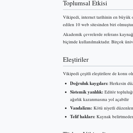
Toplumsal Etkisi
Vikipedi, internet tarihinin en büyük 
edilen 10 web sitesinden biri olmuştur
Akademik çevrelerde referans kaynağı 
biçimde kullanılmaktadır. Birçok üniv
Eleştiriler
Vikipedi çeşitli eleştirilere de konu o
Doğruluk kaygıları:
Herkesin düze
Sistemik yanlılık:
Editör topluluğu
ağırlık kazanmasına yol açabilir
Vandalizm:
Kötü niyetli düzenleme
Telif hakları:
Kaynak belirtmeden