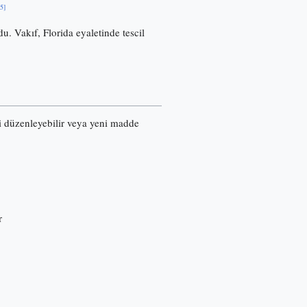
[5]
u. Vakıf, Florida eyaletinde tescil
ri düzenleyebilir veya yeni madde
r