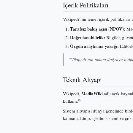
İçerik Politikaları
Vikipedi’nin temel içerik politikaları
Tarafsız bakış açısı (NPOV):
Madd
Doğrulanabilirlik:
Bilgiler, güve
Özgün araştırma yasağı:
Editörl
“Vikipedi’nin amacı doğruyu bulma
Teknik Altyapı
MediaWiki
Vikipedi,
adlı açık kayna
[6]
kullanır.
Sistem altyapısı dünya genelinde birde
katmanı, Linux işletim sistemi ve çok