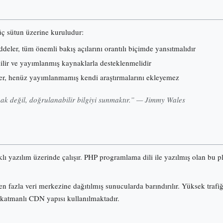
 üç sütun üzerine kuruludur:
eler, tüm önemli bakış açılarını orantılı biçimde yansıtmalıdır
nilir ve yayımlanmış kaynaklarla desteklenmelidir
er, henüz yayımlanmamış kendi araştırmalarını ekleyemez
k değil, doğrulanabilir bilgiyi sunmaktır.” — Jimmy Wales
klı yazılım üzerinde çalışır. PHP programlama dili ile yazılmış olan b
n fazla veri merkezine dağıtılmış sunucularda barındırılır. Yüksek trafi
 katmanlı CDN yapısı kullanılmaktadır.