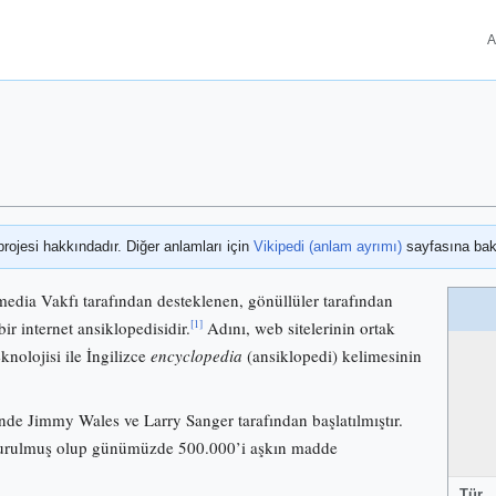
A
projesi hakkındadır. Diğer anlamları için
Vikipedi (anlam ayrımı)
sayfasına bak
media Vakfı tarafından desteklenen, gönüllüler tarafından
[1]
bir internet ansiklopedisidir.
Adını, web sitelerinin ortak
knolojisi ile İngilizce
encyclopedia
(ansiklopedi) kelimesinin
nde Jimmy Wales ve Larry Sanger tarafından başlatılmıştır.
 kurulmuş olup günümüzde 500.000’i aşkın madde
Tür