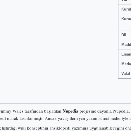
Kuru
Kuru
Dil
Madd
Lisa
Merk
Vakıf
Nupedia
 Jimmy Wales tarafından başlatılan
projesine dayanır. Nupedia,
pedi olarak tasarlanmıştı. Ancak yavaş ilerleyen yazım süreci nedeniyle a
iştirdiği wiki konseptinin ansiklopedi yazımına uygulanabileceğini ö