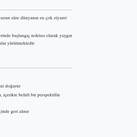
re uzun süre dünyanın en çok ziyaret
erinde başlangıç noktası olarak yaygın
mlar yürütmektedir.
ini doğurur
çerikte belirli bir perspektifin
inde geri alınır