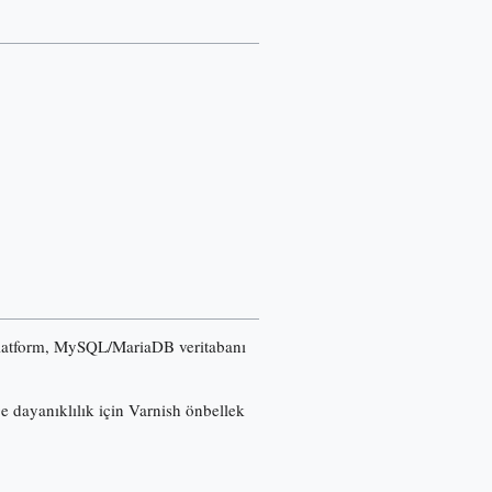
u platform, MySQL/MariaDB veritabanı
ğe dayanıklılık için Varnish önbellek