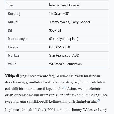
Tür
İnternet ansiklopedisi
Kuruluş
15 Ocak 2001
Kurucu
Jimmy Wales, Larry Sanger
Dil
300+ dil
Madde sayısı
62+ milyon (toplam)
Lisans
CC BY-SA 3.0
Merkez
San Francisco, ABD
Vakıf
Wikimedia Foundation
Vikipedi
(İngilizce:
Wikipedia
), Wikimedia Vakfı tarafından
desteklenen, gönüllüler tarafından yazılan, özgürce erişilebilen
[1]
çok dilli bir internet ansiklopedisidir.
Adını, web sitelerinin
ortak düzenlenmesini mümkün kılan
wiki
teknolojisi ile İngilizce
[2]
encyclopedia
(ansiklopedi) kelimesinin birleşiminden alır.
İngilizce sürümü 15 Ocak 2001 tarihinde Jimmy Wales ve Larry