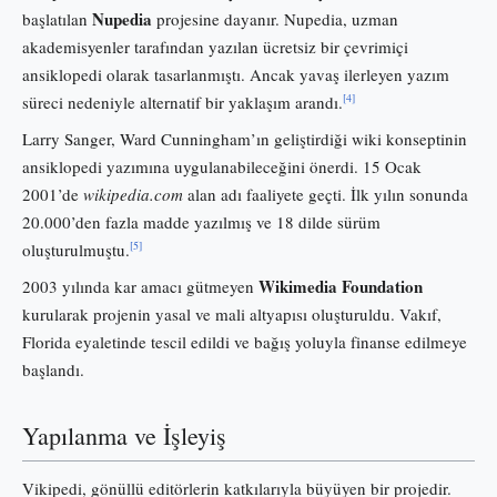
Nupedia
başlatılan
projesine dayanır. Nupedia, uzman
akademisyenler tarafından yazılan ücretsiz bir çevrimiçi
ansiklopedi olarak tasarlanmıştı. Ancak yavaş ilerleyen yazım
[4]
süreci nedeniyle alternatif bir yaklaşım arandı.
Larry Sanger, Ward Cunningham’ın geliştirdiği wiki konseptinin
ansiklopedi yazımına uygulanabileceğini önerdi. 15 Ocak
2001’de
wikipedia.com
alan adı faaliyete geçti. İlk yılın sonunda
20.000’den fazla madde yazılmış ve 18 dilde sürüm
[5]
oluşturulmuştu.
Wikimedia Foundation
2003 yılında kar amacı gütmeyen
kurularak projenin yasal ve mali altyapısı oluşturuldu. Vakıf,
Florida eyaletinde tescil edildi ve bağış yoluyla finanse edilmeye
başlandı.
Yapılanma ve İşleyiş
Vikipedi, gönüllü editörlerin katkılarıyla büyüyen bir projedir.