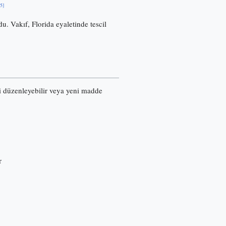
[5]
u. Vakıf, Florida eyaletinde tescil
ri düzenleyebilir veya yeni madde
r