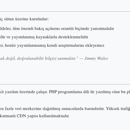
 üç sütun üzerine kuruludur:
eler, tüm önemli bakış açılarını orantılı biçimde yansıtmalıdır
nilir ve yayımlanmış kaynaklarla desteklenmelidir
er, henüz yayımlanmamış kendi araştırmalarını ekleyemez
k değil, doğrulanabilir bilgiyi sunmaktır.” — Jimmy Wales
klı yazılım üzerinde çalışır. PHP programlama dili ile yazılmış olan b
n fazla veri merkezine dağıtılmış sunucularda barındırılır. Yüksek trafi
 katmanlı CDN yapısı kullanılmaktadır.