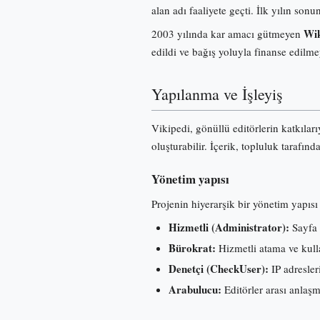
alan adı faaliyete geçti. İlk yılın s
Wik
2003 yılında kar amacı gütmeyen
edildi ve bağış yoluyla finanse edilme
Yapılanma ve İşleyiş
Vikipedi, gönüllü editörlerin katkılar
oluşturabilir. İçerik, topluluk tarafınd
Yönetim yapısı
Projenin hiyerarşik bir yönetim yapısı 
Hizmetli (Administrator):
Sayfa 
Bürokrat:
Hizmetli atama ve kullan
Denetçi (CheckUser):
IP adresleri
Arabulucu:
Editörler arası anlaş