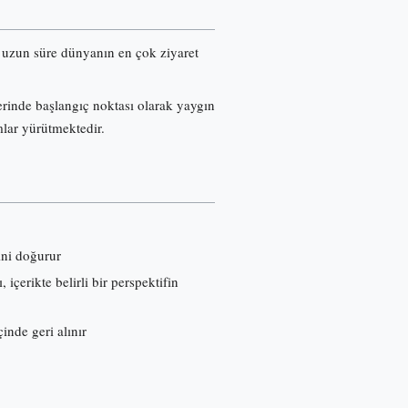
re uzun süre dünyanın en çok ziyaret
erinde başlangıç noktası olarak yaygın
mlar yürütmektedir.
ini doğurur
çerikte belirli bir perspektifin
inde geri alınır