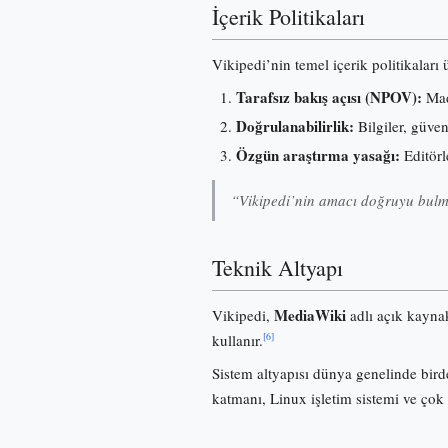
İçerik Politikaları
Vikipedi’nin temel içerik politikaları
Tarafsız bakış açısı (NPOV):
Madd
Doğrulanabilirlik:
Bilgiler, güve
Özgün araştırma yasağı:
Editörl
“Vikipedi’nin amacı doğruyu bulma
Teknik Altyapı
MediaWiki
Vikipedi,
adlı açık kayna
[6]
kullanır.
Sistem altyapısı dünya genelinde birde
katmanı, Linux işletim sistemi ve çok