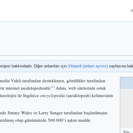
A
projesi hakkındadır. Diğer anlamları için
Vikipedi (anlam ayrımı)
sayfasına bak
media Vakfı tarafından desteklenen, gönüllüler tarafından
[1]
bir internet ansiklopedisidir.
Adını, web sitelerinin ortak
knolojisi ile İngilizce
encyclopedia
(ansiklopedi) kelimesinin
nde Jimmy Wales ve Larry Sanger tarafından başlatılmıştır.
 kurulmuş olup günümüzde 500.000’i aşkın madde
Tür