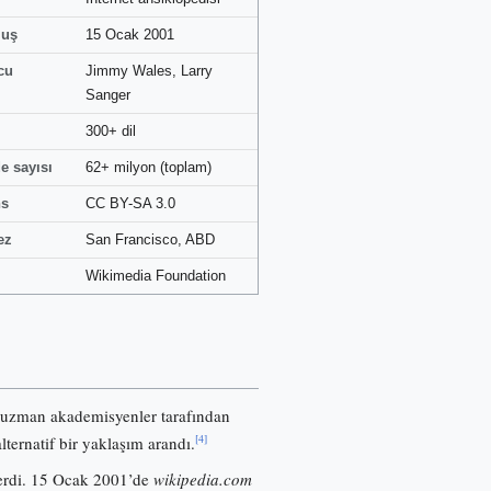
luş
15 Ocak 2001
cu
Jimmy Wales, Larry
Sanger
300+ dil
e sayısı
62+ milyon (toplam)
ns
CC BY-SA 3.0
ez
San Francisco, ABD
Wikimedia Foundation
 uzman akademisyenler tarafından
[4]
lternatif bir yaklaşım arandı.
nerdi. 15 Ocak 2001’de
wikipedia.com