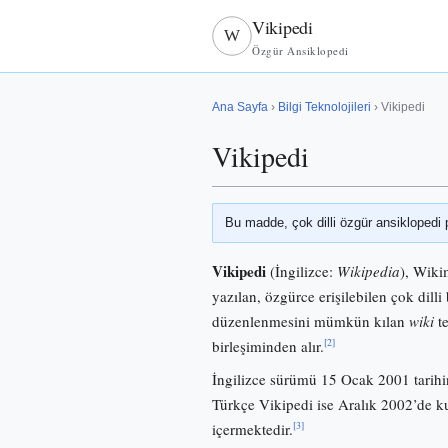
Vikipedi
W
Özgür Ansiklopedi
Ana Sayfa
›
Bilgi Teknolojileri
› Vikipedi
Vikipedi
Bu madde, çok dilli özgür ansiklopedi 
Vikipedi
(İngilizce:
Wikipedia
), Wiki
yazılan, özgürce erişilebilen çok dilli 
düzenlenmesini mümkün kılan
wiki
te
[2]
birleşiminden alır.
İngilizce sürümü 15 Ocak 2001 tarihi
Türkçe Vikipedi ise Aralık 2002’de
[3]
içermektedir.