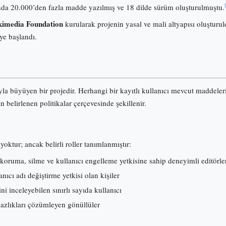
onunda 20.000’den fazla madde yazılmış ve 18 dilde sürüm oluşturulmuştu.
imedia Foundation
kurularak projenin yasal ve mali altyapısı oluşturuld
ye başlandı.
ıyla büyüyen bir projedir. Herhangi bir kayıtlı kullanıcı mevcut maddele
an belirlenen politikalar çerçevesinde şekillenir.
yoktur; ancak belirli roller tanımlanmıştır:
koruma, silme ve kullanıcı engelleme yetkisine sahip deneyimli editörle
ıcı adı değiştirme yetkisi olan kişiler
ni inceleyebilen sınırlı sayıda kullanıcı
mazlıkları çözümleyen gönüllüler