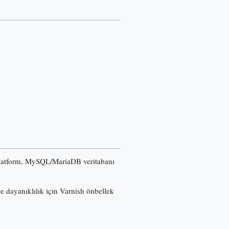
u platform, MySQL/MariaDB veritabanı
ğe dayanıklılık için Varnish önbellek