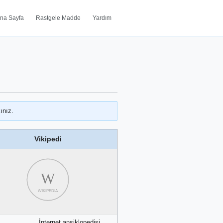
na Sayfa
Rastgele Madde
Yardım
ınız.
Vikipedi
W
WIKIPEDIA
İnternet ansiklopedisi