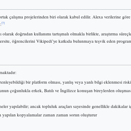
ortak çalışma projelerinden biri olarak kabul edilir. Alexa verilerine gö
[7]
.
olarak doğrudan kullanımı tartışmalı olmakla birlikte, araştırma süreçl
ersite, öğrencilerini Vikipedi’ye katkıda bulunmaya teşvik eden progra
lmaktadır:
nleyebildiği bir platform olması, yanlış veya yanlı bilgi eklenmesi risk
nun çoğunlukla erkek, Batılı ve İngilizce konuşan bireylerden oluşması, i
ler yapılabilir; ancak topluluk araçları sayesinde genellikle dakikalar iç
 yapılan kopyalamalar zaman zaman sorun oluşturur