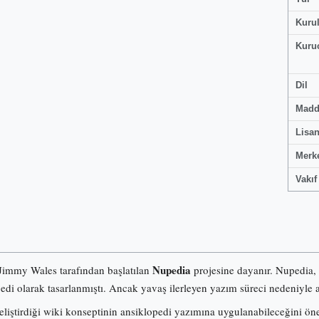
Kuru
Kuru
Dil
Madd
Lisa
Merk
Vakıf
Nupedia
 Jimmy Wales tarafından başlatılan
projesine dayanır. Nupedia,
pedi olarak tasarlanmıştı. Ancak yavaş ilerleyen yazım süreci nedeniyle a
iştirdiği wiki konseptinin ansiklopedi yazımına uygulanabileceğini ö